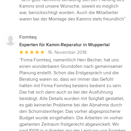
5
Kamins sind unsere Wünsche, soweit es möglich
von
war, berücksichtigt worden. Auch die Mitarbeiter
5
waren bei der Montage des Kamins stets freundlich”
Sternen
Formteq
Experten für Kamin-Reparatur in Wuppertal
Durchschnittliche
16. November 2018
Bewertung:
“Firma Formteq, namentlich Herr Becher, hat uns
5
einen wunderbaren Grundofen nach gemeinsamer
von
Planung erstellt. Schon das Erstgespräch und die
5
Beratung waren so, dass wir immer das Gefühl
Sternen
hatten mit Firma Fomrteq bestens bedient zu sein.
Das hat sich dann auch so bei der Ausführung
bestätigt. Alle Details wurden mit Sorgfalt gestaltet,
es gab keinerlei Probleme bei der Abnahme durch
den Schornsteinfeger. Das vorher abgesprochene
Budget wurde eingehalten. Die Arbeiten im vorher
gpelanten Zeitraum frsitgerecht abgewickelt. Wir
sind 100%ig zufrieden mir der Leistung von Formteq