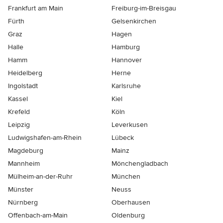
Frankfurt am Main
Freiburg-im-Breisgau
Fürth
Gelsenkirchen
Graz
Hagen
Halle
Hamburg
Hamm
Hannover
Heidelberg
Herne
Ingolstadt
Karlsruhe
Kassel
Kiel
Krefeld
Köln
Leipzig
Leverkusen
Ludwigshafen-am-Rhein
Lübeck
Magdeburg
Mainz
Mannheim
Mönchen­gladbach
Mülheim-an-der-Ruhr
München
Münster
Neuss
Nürnberg
Oberhausen
Offenbach-am-Main
Oldenburg