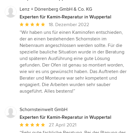
Lenz + Dörrenberg GmbH & Co. KG
Experten für Kamin-Reparatur in Wuppertal
Durchschnittliche
18. Dezember 2022
Bewertung:
“Wir haben uns für einen Kaminofen entschieden,
5
der an einen bestehenden Schornstein im
von
Nebenraum angeschlossen werden sollte. Für die
5
spezielle bauliche Situation wurde in der Beratung
Sternen
und späteren Ausführung eine gute Lösung
gefunden. Der Ofen ist genau so montiert worden,
wie wir es uns gewünscht haben. Das Auftreten der
Berater und Monteure war sehr kompetent und
engagiert. Die Arbeiten wurden sehr sauber
ausgeführt. Alles bestens!”
Schornsteinwelt GmbH
Experten für Kamin-Reparatur in Wuppertal
Durchschnittliche
27. April 2021
Bewertung:
“Sehr gute fachliche Beratung .Bei der Planung des