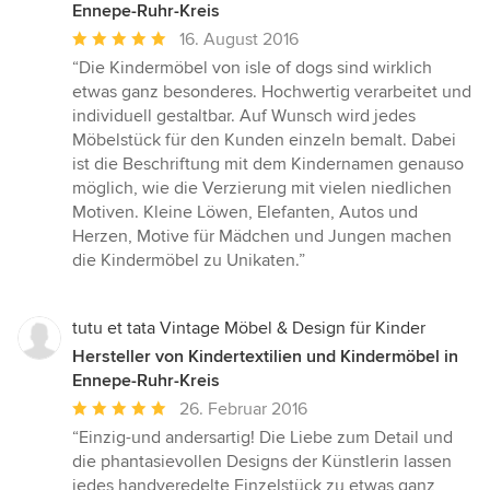
Ennepe-Ruhr-Kreis
Durchschnittliche
16. August 2016
Bewertung:
“Die Kindermöbel von isle of dogs sind wirklich
5
etwas ganz besonderes. Hochwertig verarbeitet und
von
individuell gestaltbar. Auf Wunsch wird jedes
5
Möbelstück für den Kunden einzeln bemalt. Dabei
Sternen
ist die Beschriftung mit dem Kindernamen genauso
möglich, wie die Verzierung mit vielen niedlichen
Motiven. Kleine Löwen, Elefanten, Autos und
Herzen, Motive für Mädchen und Jungen machen
die Kindermöbel zu Unikaten.”
tutu et tata Vintage Möbel & Design für Kinder
Hersteller von Kindertextilien und Kindermöbel in
Ennepe-Ruhr-Kreis
Durchschnittliche
26. Februar 2016
Bewertung:
“Einzig-und andersartig! Die Liebe zum Detail und
5
die phantasievollen Designs der Künstlerin lassen
von
jedes handveredelte Einzelstück zu etwas ganz