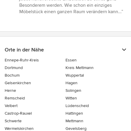
5
Besonderem werden. Wie schon ein einziges
Sternen
Möbelstück einen ganzen Raum verändern kann...”
Orte in der Nähe
Ennepe-Ruhr-Kreis
Essen
Dortmund
Kreis Mettmann
Bochum
Wuppertal
Gelsenkirchen
Hagen
Herne
Solingen
Remscheid
Witten
Velbert
Lüdenscheid
Castrop-Rauxel
Hattingen
Schwerte
Mettmann
Wermelskirchen
Gevelsberg