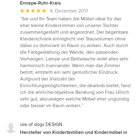
Ennepe-Ruhr-Kreis
Durchschnittliche
4. Dezember 2017
Bewertung:
“Sie und Ihr Team haben die Möbel ideal für das
5
eher kleine Kinderzimmer von unserer Tochter
von
zusammengestellt und angeordnet. Der begehbare
5
Kleiderschrank ermöglicht viel Stauvolumen ohne
Sternen
dabei zu dominant im Raum zu wirken. Auch durch
die Farbgestaltung der Wände, den passenden
Vorhängen, Lampe und Bettwäsche wirkt alles sehr
harmonisch zueinander. Wenn man das Zimmer
betritt, entsteht ein sehr gemütlicher Eindruck.
Aufgrund der Vielzahl der
Einrichtungsmöglichkeiten, die dearkids bietet, fand
ich die ehrliche/objektive Beratung von Frau Ullrich
sehr gut, abzuwägen welche Möbel eher ungünstig
oder besser im Raum wirken.”
isle of dogs DESIGN
Hersteller von Kindertextilien und Kindermöbel in