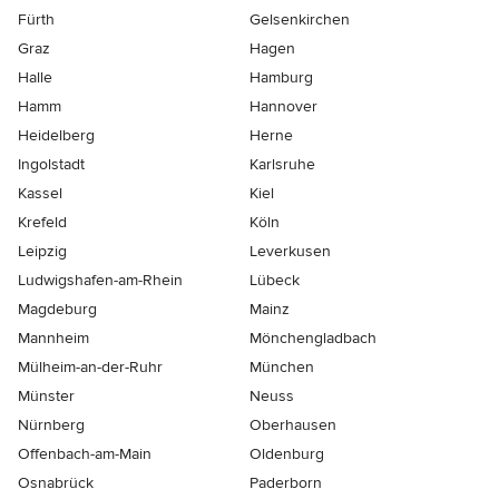
Fürth
Gelsenkirchen
Graz
Hagen
Halle
Hamburg
Hamm
Hannover
Heidelberg
Herne
Ingolstadt
Karlsruhe
Kassel
Kiel
Krefeld
Köln
Leipzig
Leverkusen
Ludwigshafen-am-Rhein
Lübeck
Magdeburg
Mainz
Mannheim
Mönchen­gladbach
Mülheim-an-der-Ruhr
München
Münster
Neuss
Nürnberg
Oberhausen
Offenbach-am-Main
Oldenburg
Osnabrück
Paderborn