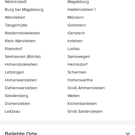
Wolmirstedt
Magdeburg
Burg bei Magdeburg
Haldensleben I
Wanzleben
Möckern
Tangerhütte
Gommern
Niederndodeleben
Gerwisch
Klein Wanzleben
Irxleben
Ebendorf
Lostau
Seehausen (Börde)
Samswegen
Hohendodeleben
Hermsdorf
Letzlingen
Schermen
Hohenwarsleben
Hohenwarthe
Dahlenwarsleben
Groß Ammensleben
Glindenberg
Wellen
Domersleben
Eichenbarleben
Leitzkau
Groß Santersleben
Beliebte Orte