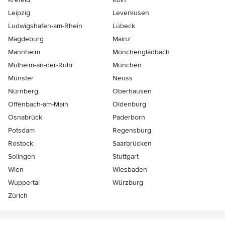
Leipzig
Leverkusen
Ludwigshafen-am-Rhein
Lübeck
Magdeburg
Mainz
Mannheim
Mönchen­gladbach
Mülheim-an-der-Ruhr
München
Münster
Neuss
Nürnberg
Oberhausen
Offenbach-am-Main
Oldenburg
Osnabrück
Paderborn
Potsdam
Regensburg
Rostock
Saarbrücken
Solingen
Stuttgart
Wien
Wiesbaden
Wuppertal
Würzburg
Zürich