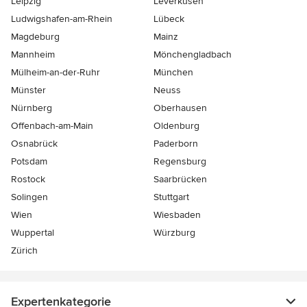
Leipzig
Leverkusen
Ludwigshafen-am-Rhein
Lübeck
Magdeburg
Mainz
Mannheim
Mönchen­gladbach
Mülheim-an-der-Ruhr
München
Münster
Neuss
Nürnberg
Oberhausen
Offenbach-am-Main
Oldenburg
Osnabrück
Paderborn
Potsdam
Regensburg
Rostock
Saarbrücken
Solingen
Stuttgart
Wien
Wiesbaden
Wuppertal
Würzburg
Zürich
Expertenkategorie