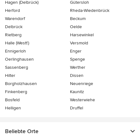
Hagen (Delbrück)
Gütersloh
Herford
Rheda-Wiedenbrück
Warendorf
Beckum
Delbrück
Oelde
Rietberg
Harsewinkel
Halle (Westf.)
Versmold
Ennigerloh
Enger
Oerlinghausen
Spenge
Sassenberg
Werther
Hilter
Dissen
Borgholzhausen
Neuenriege
Finkenberg
Kaunitz
Bosfeld
Westerwiehe
Helligen
Druffel
Beliebte Orte