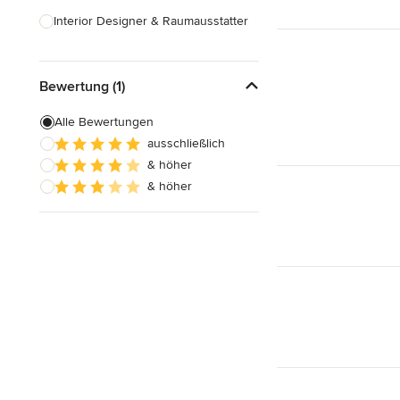
Interior Designer & Raumausstatter
Küchenplanung
Bewertung (1)
Landschaftsarchitekten
Armaturen & Sanitärbedarf
Alle Bewertungen
ausschließlich
Beleuchtung
& höher
Einbauschränke
& höher
Alle anzeigen