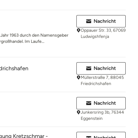
Nachricht
Oppauer Str. 33, 67069
m Jahr 1963 durch den Namensgeber
Ludwigshfenja
rgroßhandel. Im Laufe...
drichshafen
Nachricht
Müllerstraße 7, 88045
Friedrichshafen
Nachricht
Junkersring 3b, 76344
Eggenstein
igung Kretzschmar -
Nachricht