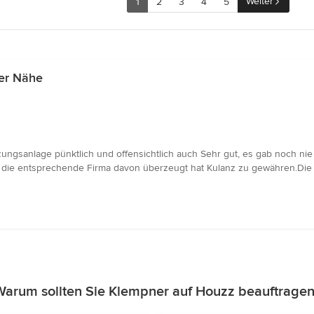
Weiter
1
2
3
4
5
er Nähe
ezungsanlage pünktlich und offensichtlich auch Sehr gut, es gab noch ni
ng die entsprechende Firma davon überzeugt hat Kulanz zu gewähren.Die 
Warum sollten Sie Klempner auf Houzz beauftragen