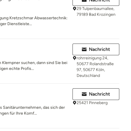
29 Tulpenbaumallee,
79189 Bad Krozingen
nigung Kretzschmar Abwassertechnik:
er Dienstleiste...
Nachricht
rohrreinigung 24,
n Klempner suchen, dann sind Sie bei
50677 Rolandstraße
igen echte Profis...
97, 50677 Köln,
Deutschland
Nachricht
25421 Pinneberg
es Sanitärunternehmen, das sich der
ngen für Ihre Komf...