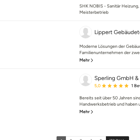
SHK NOBIS - Sanitär Heizung, 
Meisterbetrieb
Lippert Gebäudet
Moderne Lösungen der Gebäud
Familienunternehmen der zweit
Mehr
Sperling GmbH &
Durchschnittliche Bewe
5,0
1 B
Bereits seit über 50 Jahren sin
Handwerksbetrieb und haben un
Mehr