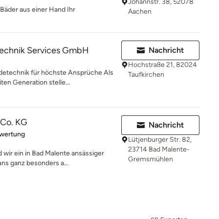
Johannstr. 38, 52078
Bäder aus einer Hand Ihr
Aachen
echnik Services GmbH
Nachricht
Hochstraße 21, 82024
etechnik für höchste Ansprüche Als
Taufkirchen
en Generation stelle...
 Co. KG
Nachricht
rtung: 5 von 5 Sternen
ewertung
Lütjenburger Str. 82,
23714 Bad Malente-
d wir ein in Bad Malente ansässiger
Gremsmühlen
s ganz besonders a...