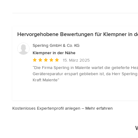
Hervorgehobene Bewertungen für Klempner in d
Sperling GmbH & Co. KG
Klempner in der Nähe
Durchschnittliche
15. März 2025
Bewertung:
“Die Firma Sperling in Malente wartet die gelieferte H
5
Gerätereparatur erspart geblieben ist, da Herr Sperli
von
Kraft Malente”
5
Sternen
Kostenloses Expertenprofil anlegen –
Mehr erfahren