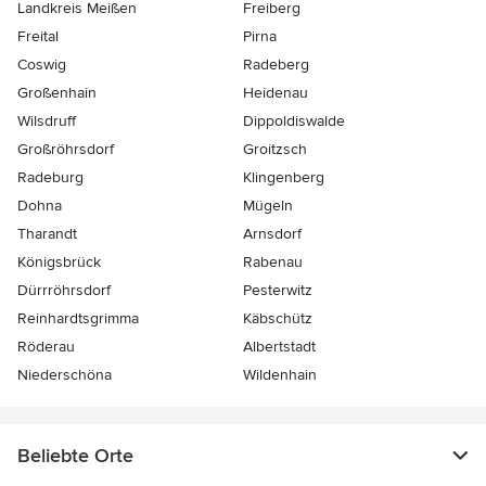
Landkreis Meißen
Freiberg
Freital
Pirna
Coswig
Radeberg
Großenhain
Heidenau
Wilsdruff
Dippoldiswalde
Großröhrsdorf
Groitzsch
Radeburg
Klingenberg
Dohna
Mügeln
Tharandt
Arnsdorf
Königsbrück
Rabenau
Dürrröhrsdorf
Pesterwitz
Reinhardtsgrimma
Käbschütz
Röderau
Albertstadt
Niederschöna
Wildenhain
Beliebte Orte