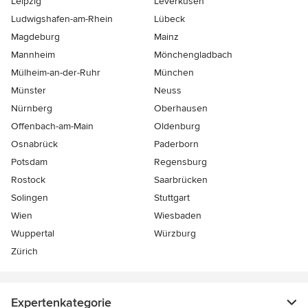
Leipzig
Leverkusen
Ludwigshafen-am-Rhein
Lübeck
Magdeburg
Mainz
Mannheim
Mönchen­gladbach
Mülheim-an-der-Ruhr
München
Münster
Neuss
Nürnberg
Oberhausen
Offenbach-am-Main
Oldenburg
Osnabrück
Paderborn
Potsdam
Regensburg
Rostock
Saarbrücken
Solingen
Stuttgart
Wien
Wiesbaden
Wuppertal
Würzburg
Zürich
Expertenkategorie