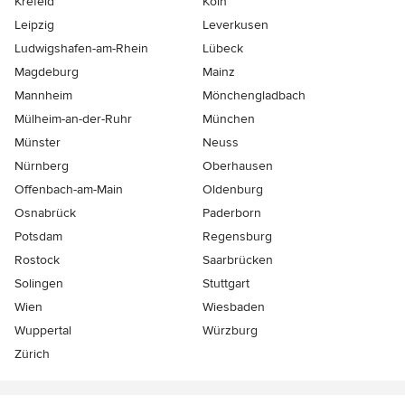
Krefeld
Köln
Leipzig
Leverkusen
Ludwigshafen-am-Rhein
Lübeck
Magdeburg
Mainz
Mannheim
Mönchen­gladbach
Mülheim-an-der-Ruhr
München
Münster
Neuss
Nürnberg
Oberhausen
Offenbach-am-Main
Oldenburg
Osnabrück
Paderborn
Potsdam
Regensburg
Rostock
Saarbrücken
Solingen
Stuttgart
Wien
Wiesbaden
Wuppertal
Würzburg
Zürich