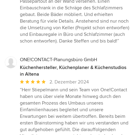
Passepartout an der Wand versehen. Einen
Einbauschrank in die Schräge des Schlafzimmers
gebaut. Beide Bäder möbliert. Und erhielten
Beratung für viele Details. Anstehend sind nur noch
die Umsetzung von Keller (Projekt schon entworfen)
und Einbauregale in Büro und Schlafzimmer (auch
schon entworfen). Danke Steffen und bis bald!”
ONE!CONTACT-Planungsbüro GmbH
Küchenhersteller, Küchenplaner & Küchenstudios
in Altena
Durchschnittliche
2. Dezember 2024
Bewertung:
“Herr Stiepelmann und sein Team von One!Contact
5
haben uns über viele Monate hinweg durch den
von
gesamten Prozess des Umbaus unseres
5
Einfamilienhauses begleitet und unsere
Sternen
Erwartungen bei weitem übertroffen. Bereits beim
ersten Brainstorming haben wir uns verstanden und
gut aufgehoben gefühlt. Die darauffolgenden