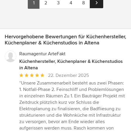
1
2
3
4
8
Hervorgehobene Bewertungen für Küchenhersteller,
Küchenplaner & Küchenstudios in Altena
Raumagentur ArteFakt
Küchenhersteller, Küchenplaner & Küchenstudios
in Altena
Durchschnittliche
22. Dezember 2025
Bewertung:
“Unsere Zusammenarbeit besteht aus zwei Phasen:
5
1. Notfall-Phase 2. Feinschliff und Problemlösungen
von
in einzelnen Räumen Zu 1. Ein Bauträger Projekt mit
5
Zeitdruck plötzlich kurz vor Schluss die
Sternen
Elektroplanung zu finalisieren, die Badfliesung zu
strukturieren und die Wohnküche mit Infrastruktur
zu versorgen, bevor am Ende wieder alles
aufgerissen werden muss. Rasch kommen von