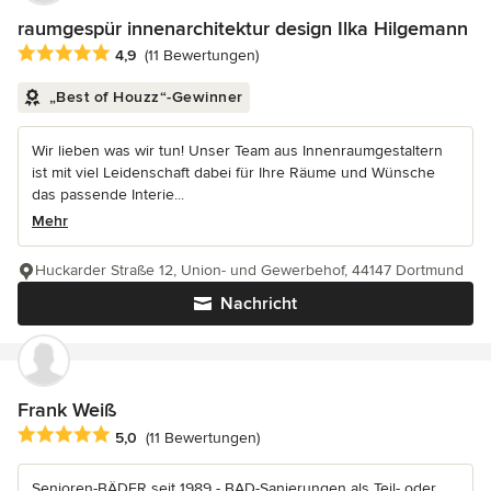
raumgespür innenarchitektur design Ilka Hilgemann
Durchschnittliche Bewertung: 4.9 von 5 Sternen
4,9
(11 Bewertungen)
„Best of Houzz“-Gewinner
Wir lieben was wir tun! Unser Team aus Innenraumgestaltern
ist mit viel Leidenschaft dabei für Ihre Räume und Wünsche
das passende Interie...
Mehr
Huckarder Straße 12, Union- und Gewerbehof, 44147 Dortmund
Nachricht
Frank Weiß
Durchschnittliche Bewertung: 5 von 5 Sternen
5,0
(11 Bewertungen)
Senioren-BÄDER seit 1989 - BAD-Sanierungen als Teil- oder