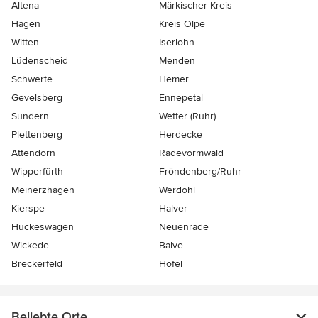
Altena
Märkischer Kreis
Hagen
Kreis Olpe
Witten
Iserlohn
Lüdenscheid
Menden
Schwerte
Hemer
Gevelsberg
Ennepetal
Sundern
Wetter (Ruhr)
Plettenberg
Herdecke
Attendorn
Radevormwald
Wipperfürth
Fröndenberg/Ruhr
Meinerzhagen
Werdohl
Kierspe
Halver
Hückeswagen
Neuenrade
Wickede
Balve
Breckerfeld
Höfel
Beliebte Orte