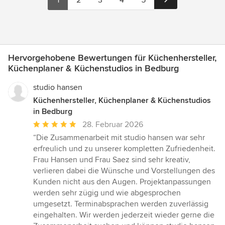
1
2
3
4
5
Hervorgehobene Bewertungen für Küchenhersteller,
Küchenplaner & Küchenstudios in Bedburg
studio hansen
Küchenhersteller, Küchenplaner & Küchenstudios
in Bedburg
Durchschnittliche
28. Februar 2026
Bewertung:
“Die Zusammenarbeit mit studio hansen war sehr
5
erfreulich und zu unserer kompletten Zufriedenheit.
von
Frau Hansen und Frau Saez sind sehr kreativ,
5
verlieren dabei die Wünsche und Vorstellungen des
Sternen
Kunden nicht aus den Augen. Projektanpassungen
werden sehr zügig und wie abgesprochen
umgesetzt. Terminabsprachen werden zuverlässig
eingehalten. Wir werden jederzeit wieder gerne die