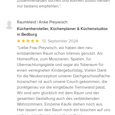
Zusammenarbeit suchen und können studio hansen
nur bestens empfehlen.”
Raumkleid | Anke Preywisch
Küchenhersteller, Küchenplaner & Küchenstudios
in Bedburg
Durchschnittliche
13. September 2024
Bewertung:
“Liebe Frau Preywisch, wir haben den neu
5
entstandenen Raum schon intensiv genutzt. Als
von
Homeoffice, zum Musizieren, Spielen, für
5
Übernachtungsgäste und sogar als Toberaum für
Sternen
einen verregneten Kindergeburtstag. Vielen Dank
für die Neukonzeption unserer Dachgeschossfläche.
Inzwischen ist auch unsere Couch gekommen, die
punktgenau vor die eingebaute Trennwand passt.
Wir sind sehr glücklich mit dem Raum und der
gesamten Gestaltung auch des verbleibenden
Wohnzimmers. Einzelne Käufe stehen noch aus.
Hier lassen wir den Raum noch ein bisschen auf uns