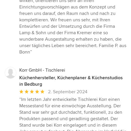
wirken, orientieren uns sehr an Ihren
Einrichtungsvorschlägen aus dem Konzept und
freuen uns darauf, den Raum nach und nach zu
komplettieren. Wir freuen uns sehr, mit Ihren
Entwürfen und der Umsetzung durch die Firma
Lamp & Sohn und der Firma Kremer eine so
wunderbare Ausgestaltung erhalten zu haben, die
unser tägliches Leben sehr bereichert. Familie P. aus
Bonn”
Korr GmbH - Tischlerei
Küchenhersteller, Küchenplaner & Küchenstudios
in Bedburg
Durchschnittliche
2. September 2024
Bewertung:
“Im letzten Jahr entwickelte Tischlerei Korr einen
5
Messestand für eine einwöchige Ausstellung. Der
von
Stand war sehr gut durchdacht, funktionell, zu den
5
Produkten passend und geradlinig gestaltet. Der
Sternen
Stand wurde bei Korr eingelagert und in diesem