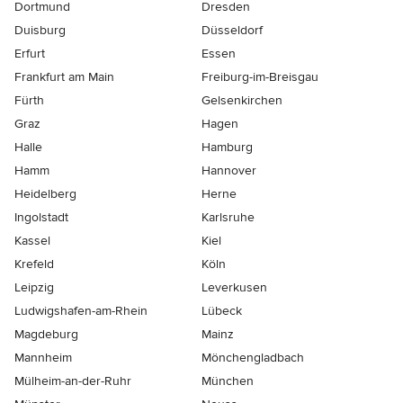
Dortmund
Dresden
Duisburg
Düsseldorf
Erfurt
Essen
Frankfurt am Main
Freiburg-im-Breisgau
Fürth
Gelsenkirchen
Graz
Hagen
Halle
Hamburg
Hamm
Hannover
Heidelberg
Herne
Ingolstadt
Karlsruhe
Kassel
Kiel
Krefeld
Köln
Leipzig
Leverkusen
Ludwigshafen-am-Rhein
Lübeck
Magdeburg
Mainz
Mannheim
Mönchen­gladbach
Mülheim-an-der-Ruhr
München