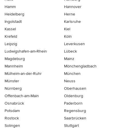
Hamm
Hannover
Heidelberg
Herne
Ingolstadt
Karlsruhe
Kassel
Kiel
Krefeld
Köln
Leipzig
Leverkusen
Ludwigshafen-am-Rhein
Lübeck
Magdeburg
Mainz
Mannheim
Mönchen­gladbach
Mülheim-an-der-Ruhr
München
Münster
Neuss
Nürnberg
Oberhausen
Offenbach-am-Main
Oldenburg
Osnabrück
Paderborn
Potsdam
Regensburg
Rostock
Saarbrücken
Solingen
Stuttgart