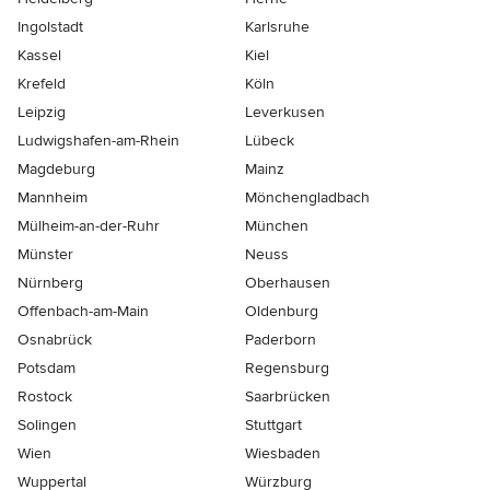
Ingolstadt
Karlsruhe
Kassel
Kiel
Krefeld
Köln
Leipzig
Leverkusen
Ludwigshafen-am-Rhein
Lübeck
Magdeburg
Mainz
Mannheim
Mönchen­gladbach
Mülheim-an-der-Ruhr
München
Münster
Neuss
Nürnberg
Oberhausen
Offenbach-am-Main
Oldenburg
Osnabrück
Paderborn
Potsdam
Regensburg
Rostock
Saarbrücken
Solingen
Stuttgart
Wien
Wiesbaden
Wuppertal
Würzburg