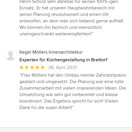
Herrn Schulz sehr dankbar für seinen 100%-igen
Einsatz. Er hat unseren Hauptwohnbereich mit
seiner Planung revolutioniert und einen Ort
entworfen, an dem man sich liebend gerne aufhält.
Wir können ihn fachlich und menschlich
uneingeschränkt weiterempfehlen!”
Kegel Möllers Innenarchitektur
Experten für Küchengestaltung in Brettorf
Durchschnittliche
26. April 2021
Bewertung:
“Frau Möllers hat den Umbau meiner Zahnarztpraxis
5
geplant und umgesetzt. Die Planung war eine tolle
von
Zusammenarbeit mit vielen inspierenden Ideen. Die
5
Umsetztung war sehr gut vorbereitet und klasse
Sternen
koordiniert. Das Ergebnis spricht für sich! Vielen
Dank für die super Arbeit!”