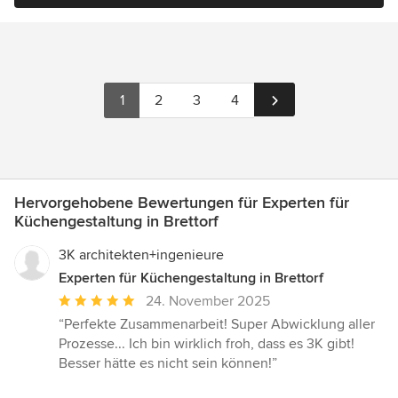
1
2
3
4
Hervorgehobene Bewertungen für Experten für
Küchengestaltung in Brettorf
3K architekten+ingenieure
Experten für Küchengestaltung in Brettorf
Durchschnittliche
24. November 2025
Bewertung:
“Perfekte Zusammenarbeit! Super Abwicklung aller
5
Prozesse... Ich bin wirklich froh, dass es 3K gibt!
von
Besser hätte es nicht sein können!”
5