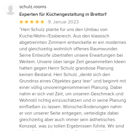
Sternen
schulz.rooms
Experten für Küchengestaltung in Brettorf
Durchschnittliche
9. Januar 2023
Bewertung:
“Herr Schulz plante für uns den Umbau von
5
Küche/Wohn-/Essbereich. Aus den klassisch
von
abgetrennten Zimmern entwickelte er ein modernes
5
und gleichzeitig wohnlich offenes Raumwunder.
Sternen
Seine Entwürfe übertrafen unsere Erwartungen bei
Weitem. Unsere über lange Zeit gesammelten Ideen
hatten gegen Herrn Schulz grandiose Planung
keinen Bestand. Herr Schulz „denkt sich den
Grundriss eines Objektes ganz leer“ und beginnt mit
einer völlig unvoreingenommenen Planung. Dabei
nahm er sich viel Zeit, um unseren Geschmack und
Wohnstil richtig einzuschätzen und in seine Planung
einfließen zu lassen. Wünsche/Änderungen nahm
er von unserer Seite entgegen, verteidigte dabei
gleichzeitig aber auch immer sein ästhetisches
Konzept, was zu tollen Ergebnissen führte. Wir sind