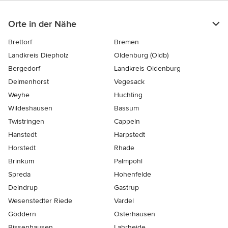
Orte in der Nähe
Brettorf
Bremen
Landkreis Diepholz
Oldenburg (Oldb)
Bergedorf
Landkreis Oldenburg
Delmenhorst
Vegesack
Weyhe
Huchting
Wildeshausen
Bassum
Twistringen
Cappeln
Hanstedt
Harpstedt
Horstedt
Rhade
Brinkum
Palmpohl
Spreda
Hohenfelde
Deindrup
Gastrup
Wesenstedter Riede
Vardel
Göddern
Osterhausen
Bissenhausen
Lahrheide