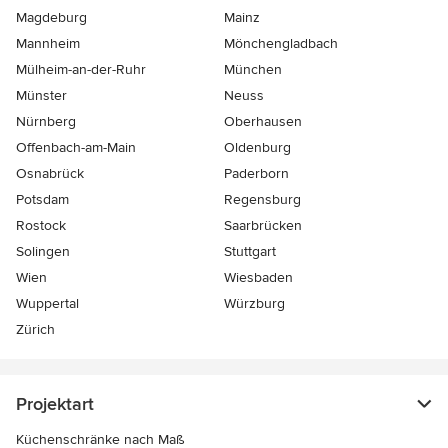
Magdeburg
Mainz
Mannheim
Mönchen­gladbach
Mülheim-an-der-Ruhr
München
Münster
Neuss
Nürnberg
Oberhausen
Offenbach-am-Main
Oldenburg
Osnabrück
Paderborn
Potsdam
Regensburg
Rostock
Saarbrücken
Solingen
Stuttgart
Wien
Wiesbaden
Wuppertal
Würzburg
Zürich
Projektart
Küchenschränke nach Maß