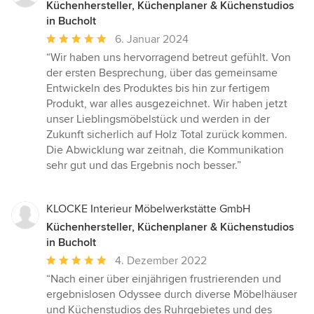
Küchenhersteller, Küchenplaner & Küchenstudios
in Bucholt
Durchschnittliche
6. Januar 2024
Bewertung:
“Wir haben uns hervorragend betreut gefühlt. Von
5
der ersten Besprechung, über das gemeinsame
von
Entwickeln des Produktes bis hin zur fertigem
5
Produkt, war alles ausgezeichnet. Wir haben jetzt
Sternen
unser Lieblingsmöbelstück und werden in der
Zukunft sicherlich auf Holz Total zurück kommen.
Die Abwicklung war zeitnah, die Kommunikation
sehr gut und das Ergebnis noch besser.”
KLOCKE Interieur Möbelwerkstätte GmbH
Küchenhersteller, Küchenplaner & Küchenstudios
in Bucholt
Durchschnittliche
4. Dezember 2022
Bewertung:
“Nach einer über einjährigen frustrierenden und
5
ergebnislosen Odyssee durch diverse Möbelhäuser
von
und Küchenstudios des Ruhrgebietes und des