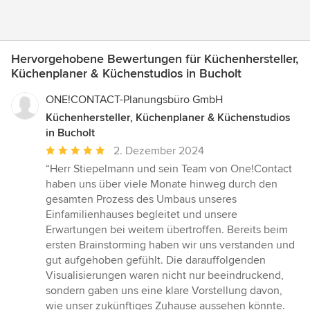
Hervorgehobene Bewertungen für Küchenhersteller,
Küchenplaner & Küchenstudios in Bucholt
ONE!CONTACT-Planungsbüro GmbH
Küchenhersteller, Küchenplaner & Küchenstudios
in Bucholt
Durchschnittliche
2. Dezember 2024
Bewertung:
“Herr Stiepelmann und sein Team von One!Contact
5
haben uns über viele Monate hinweg durch den
von
gesamten Prozess des Umbaus unseres
5
Einfamilienhauses begleitet und unsere
Sternen
Erwartungen bei weitem übertroffen. Bereits beim
ersten Brainstorming haben wir uns verstanden und
gut aufgehoben gefühlt. Die darauffolgenden
Visualisierungen waren nicht nur beeindruckend,
sondern gaben uns eine klare Vorstellung davon,
wie unser zukünftiges Zuhause aussehen könnte.