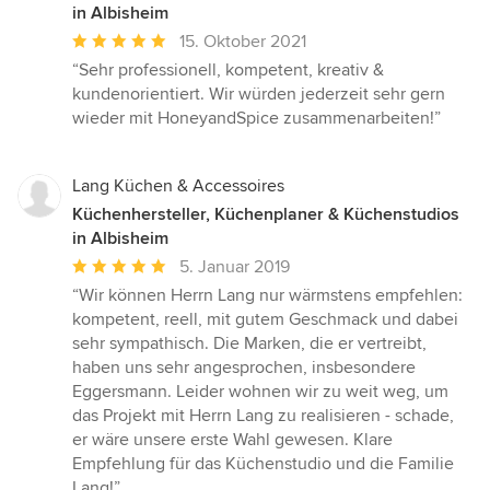
in Albisheim
Durchschnittliche
15. Oktober 2021
Bewertung:
“Sehr professionell, kompetent, kreativ &
5
kundenorientiert. Wir würden jederzeit sehr gern
von
wieder mit HoneyandSpice zusammenarbeiten!”
5
Sternen
Lang Küchen & Accessoires
Küchenhersteller, Küchenplaner & Küchenstudios
in Albisheim
Durchschnittliche
5. Januar 2019
Bewertung:
“Wir können Herrn Lang nur wärmstens empfehlen:
5
kompetent, reell, mit gutem Geschmack und dabei
von
sehr sympathisch. Die Marken, die er vertreibt,
5
haben uns sehr angesprochen, insbesondere
Sternen
Eggersmann. Leider wohnen wir zu weit weg, um
das Projekt mit Herrn Lang zu realisieren - schade,
er wäre unsere erste Wahl gewesen. Klare
Empfehlung für das Küchenstudio und die Familie
Lang!”