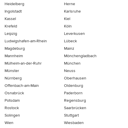
Heidelberg
Herne
Ingolstadt
Karlsruhe
Kassel
Kiel
Krefeld
Köln
Leipzig
Leverkusen
Ludwigshafen-am-Rhein
Lübeck
Magdeburg
Mainz
Mannheim
Mönchen­gladbach
Mülheim-an-der-Ruhr
München
Münster
Neuss
Nürnberg
Oberhausen
Offenbach-am-Main
Oldenburg
Osnabrück
Paderborn
Potsdam
Regensburg
Rostock
Saarbrücken
Solingen
Stuttgart
Wien
Wiesbaden