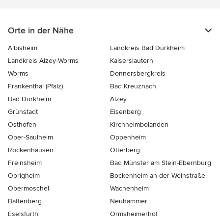
Orte in der Nähe
Albisheim
Landkreis Bad Dürkheim
Landkreis Alzey-Worms
Kaiserslautern
Worms
Donnersbergkreis
Frankenthal (Pfalz)
Bad Kreuznach
Bad Dürkheim
Alzey
Grünstadt
Eisenberg
Osthofen
Kirchheimbolanden
Ober-Saulheim
Oppenheim
Rockenhausen
Otterberg
Freinsheim
Bad Münster am Stein-Ebernburg
Obrigheim
Bockenheim an der Weinstraße
Obermoschel
Wachenheim
Battenberg
Neuhammer
Eselsfürth
Ormsheimerhof