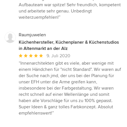
Aufbauteam war spitze! Sehr freundlich, kompetent
und arbeitete sehr genau. Unbedingt
weiterzuempfehlen!”
Raumjuwelen
Küchenhersteller, Küchenplaner & Küchenstudios
in Altenmarkt an der Alz
Durchschnittliche
9. Juli 2020
Bewertung:
“Innenarchitekten gibt es viele, aber wenige mit
5
einem Händchen für "nicht Standard". Wir waren auf
von
der Suche nach jmd, der uns bei der Planung für
5
unser EFH unter die Arme greifen kann,
Sternen
insbesondere bei der Farbgestaltung. Wir waren
recht schnell auf einer Wellenlänge und somit
haben alle Vorschläge für uns zu 100% gepasst.
Super Ideen & ganz tolles Farbkonzept. Absolut
empfehlenswert!”