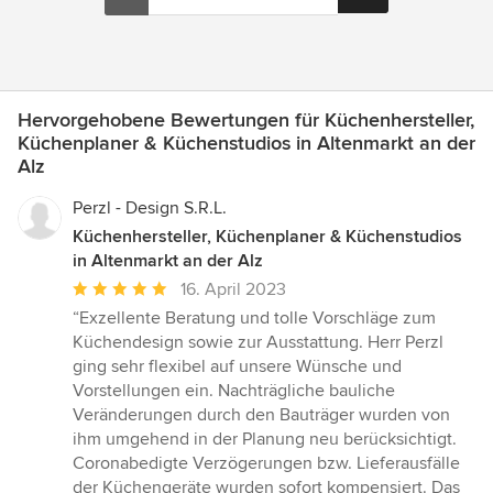
Hervorgehobene Bewertungen für Küchenhersteller,
Küchenplaner & Küchenstudios in Altenmarkt an der
Alz
Perzl - Design S.R.L.
Küchenhersteller, Küchenplaner & Küchenstudios
in Altenmarkt an der Alz
Durchschnittliche
16. April 2023
Bewertung:
“Exzellente Beratung und tolle Vorschläge zum
5
Küchendesign sowie zur Ausstattung. Herr Perzl
von
ging sehr flexibel auf unsere Wünsche und
5
Vorstellungen ein. Nachträgliche bauliche
Sternen
Veränderungen durch den Bauträger wurden von
ihm umgehend in der Planung neu berücksichtigt.
Coronabedigte Verzögerungen bzw. Lieferausfälle
der Küchengeräte wurden sofort kompensiert. Das