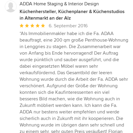
ADDA Home Staging & Interior Design
Küchenhersteller, Küchenplaner & Küchenstudios
in Altenmarkt an der Alz
Durchschnittliche
6. September 2016
Bewertung:
“Als Immobilienmakler habe ich die Fa. ADAA
5
beauftragt, eine 200 qm große Penthouse-Wohnung
von
in Lenggries zu stagen. Die Zusammenarbeit war
5
von Anfang bis Ende hervorragend! Der Auftrag
Sternen
wurde pünktlich und sauber ausgeführt, und die
dabei eingesetzten Möbel waren sehr
verkaufsfördernd. Das Gesamtbild der leeren
Wohnung wurde durch die Arbeit der Fa. ADDA sehr
verschönert. Aufgrund der Größe der Wohnung
konnten sich die Kaufinteressenten ein viel
besseres Bild machen, wie die Wohnung auch in
Zukunft möbliert werden kann. Ich kann die Fa.
ADDA nur bestens weiter empfehlen und werde
sicherlich auch in Zukunft mit ihr kooperieren. Die
Wohnung wurde im übrigen dann sehr schnell und
zu einem sehr, sehr guten Preis veräußert! Florian