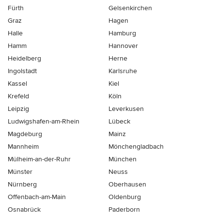
Fürth
Gelsenkirchen
Graz
Hagen
Halle
Hamburg
Hamm
Hannover
Heidelberg
Herne
Ingolstadt
Karlsruhe
Kassel
Kiel
Krefeld
Köln
Leipzig
Leverkusen
Ludwigshafen-am-Rhein
Lübeck
Magdeburg
Mainz
Mannheim
Mönchen­gladbach
Mülheim-an-der-Ruhr
München
Münster
Neuss
Nürnberg
Oberhausen
Offenbach-am-Main
Oldenburg
Osnabrück
Paderborn