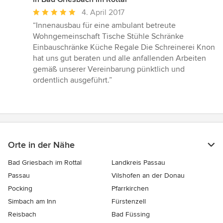
Durchschnittliche
4. April 2017
Bewertung:
“Innenausbau für eine ambulant betreute
5
Wohngemeinschaft Tische Stühle Schränke
von
Einbauschränke Küche Regale Die Schreinerei Knon
5
hat uns gut beraten und alle anfallenden Arbeiten
Sternen
gemäß unserer Vereinbarung pünktlich und
ordentlich ausgeführt.”
Orte in der Nähe
Bad Griesbach im Rottal
Landkreis Passau
Passau
Vilshofen an der Donau
Pocking
Pfarrkirchen
Simbach am Inn
Fürstenzell
Reisbach
Bad Füssing