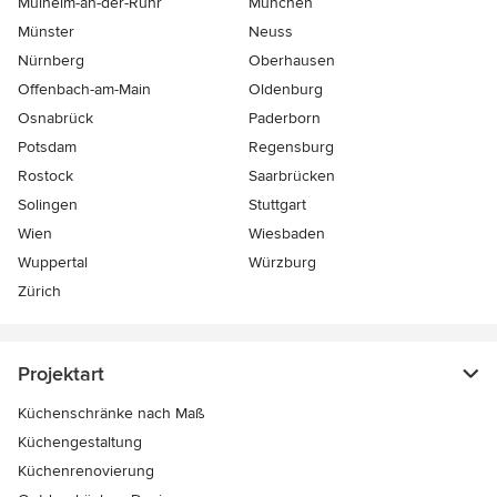
Mülheim-an-der-Ruhr
München
Münster
Neuss
Nürnberg
Oberhausen
Offenbach-am-Main
Oldenburg
Osnabrück
Paderborn
Potsdam
Regensburg
Rostock
Saarbrücken
Solingen
Stuttgart
Wien
Wiesbaden
Wuppertal
Würzburg
Zürich
Projektart
Küchenschränke nach Maß
Küchengestaltung
Küchenrenovierung