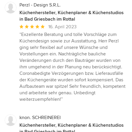
Perzl - Design S.R.L.
Küchenhersteller, Küchenplaner & Küchenstudios
in Bad Griesbach im Rottal
Durchschnittliche
16. April 2023
Bewertung:
“Exzellente Beratung und tolle Vorschläge zum
5
Küchendesign sowie zur Ausstattung. Herr Perzl
von
ging sehr flexibel auf unsere Wünsche und
5
Vorstellungen ein. Nachträgliche bauliche
Sternen
Veränderungen durch den Bauträger wurden von
ihm umgehend in der Planung neu berücksichtigt.
Coronabedigte Verzögerungen bzw. Lieferausfälle
der Küchengeräte wurden sofort kompensiert. Das
Aufbauteam war spitze! Sehr freundlich, kompetent
und arbeitete sehr genau. Unbedingt
weiterzuempfehlen!”
knon. SCHREINEREI
Küchenhersteller, Küchenplaner & Küchenstudios
in Bad Griesbach im Rottal