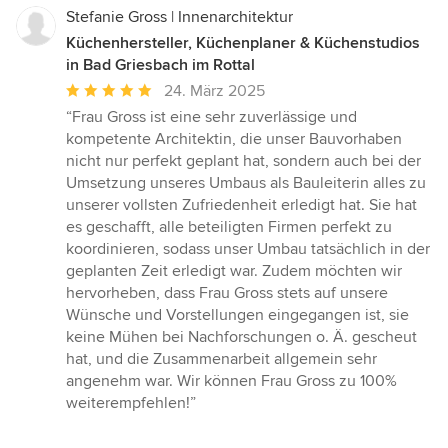
Stefanie Gross | Innenarchitektur
Küchenhersteller, Küchenplaner & Küchenstudios
in Bad Griesbach im Rottal
Durchschnittliche
24. März 2025
Bewertung:
“Frau Gross ist eine sehr zuverlässige und
5
kompetente Architektin, die unser Bauvorhaben
von
nicht nur perfekt geplant hat, sondern auch bei der
5
Umsetzung unseres Umbaus als Bauleiterin alles zu
Sternen
unserer vollsten Zufriedenheit erledigt hat. Sie hat
es geschafft, alle beteiligten Firmen perfekt zu
koordinieren, sodass unser Umbau tatsächlich in der
geplanten Zeit erledigt war. Zudem möchten wir
hervorheben, dass Frau Gross stets auf unsere
Wünsche und Vorstellungen eingegangen ist, sie
keine Mühen bei Nachforschungen o. Ä. gescheut
hat, und die Zusammenarbeit allgemein sehr
angenehm war. Wir können Frau Gross zu 100%
weiterempfehlen!”