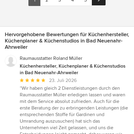
1
2
3
4
5
Hervorgehobene Bewertungen für Küchenhersteller,
Küchenplaner & Küchenstudios in Bad Neuenahr-
Ahrweiler
Raumausstatter Roland Müller
Küchenhersteller, Küchenplaner & Küchenstudios
in Bad Neuenahr-Ahrweiler
Durchschnittliche
23. Juli 2026
Bewertung:
“Wir haben gleich 2 Dienstleistungen durch den
5
Raumausstatter Müller erledigen lassen und waren
von
mit dem Service absolut zufrieden. Auch für die
5
erste Beratung der zu erbringenden Leistungen (die
Sternen
entsprechenden Stoffe für Gardinen und
Umrandung auszusuchen) hat sich das
Unternehmen viel Zeit gelassen, und uns die