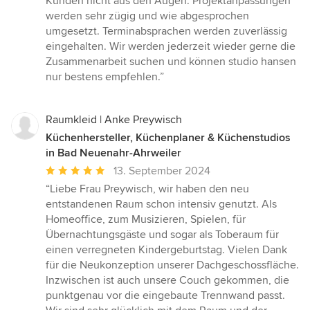
Kunden nicht aus den Augen. Projektanpassungen
werden sehr zügig und wie abgesprochen
umgesetzt. Terminabsprachen werden zuverlässig
eingehalten. Wir werden jederzeit wieder gerne die
Zusammenarbeit suchen und können studio hansen
nur bestens empfehlen.”
Raumkleid | Anke Preywisch
Küchenhersteller, Küchenplaner & Küchenstudios
in Bad Neuenahr-Ahrweiler
Durchschnittliche
13. September 2024
Bewertung:
“Liebe Frau Preywisch, wir haben den neu
5
entstandenen Raum schon intensiv genutzt. Als
von
Homeoffice, zum Musizieren, Spielen, für
5
Übernachtungsgäste und sogar als Toberaum für
Sternen
einen verregneten Kindergeburtstag. Vielen Dank
für die Neukonzeption unserer Dachgeschossfläche.
Inzwischen ist auch unsere Couch gekommen, die
punktgenau vor die eingebaute Trennwand passt.