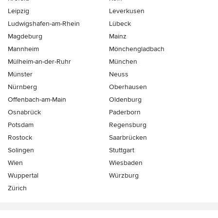
Leipzig
Leverkusen
Ludwigshafen-am-Rhein
Lübeck
Magdeburg
Mainz
Mannheim
Mönchen­gladbach
Mülheim-an-der-Ruhr
München
Münster
Neuss
Nürnberg
Oberhausen
Offenbach-am-Main
Oldenburg
Osnabrück
Paderborn
Potsdam
Regensburg
Rostock
Saarbrücken
Solingen
Stuttgart
Wien
Wiesbaden
Wuppertal
Würzburg
Zürich