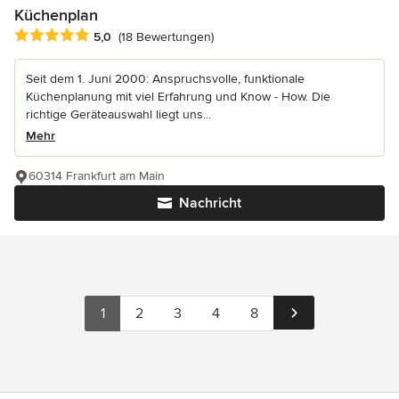
Küchenplan
Durchschnittliche Bewertung: 5 von 5 Sternen
5,0
(18 Bewertungen)
Seit dem 1. Juni 2000: Anspruchsvolle, funktionale
Küchenplanung mit viel Erfahrung und Know - How. Die
richtige Geräteauswahl liegt uns...
Mehr
60314 Frankfurt am Main
Nachricht
1
2
3
4
8