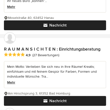
ihr neues Büro „können“...
Mehr
Moselstraße 40, 63452 Hanau
Nachricht
R A U M A N S I C H T E N : Einrichtungsberatung
Durchschnittliche Bewertung: 4.9 von 5 Sternen
4,9
(27 Bewertungen)
Mein Motto: Verlieben Sie sich neu in Ihre Räume! Kreativ,
einfühlsam und mit feinem Gespür für Farben, Formen und
individuelle Wünsche. Tra...
Mehr
Am Hirschsprung 3, 61352 Bad Homburg
Nachricht