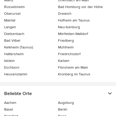
Mainz
Offenbach am Main
Rüsselsheim
Bad Homburg vor der Höhe
Oberursel
Dreieich
Maintal
Hofheim am Taunus
Langen
Neu-Isenburg
Dietzenbach
Mörfelden-Walldorf
Bad Vilbel
Friedberg
Kelkheim (Taunus)
Mühlheim
Hattersheim
Friedrichsdorf
Idstein
Karben
Eschborn
Flörsheim am Main
Heusenstamm
Kronberg im Taunus
Beliebte Orte
Aachen
Augsburg
Basel
Berlin