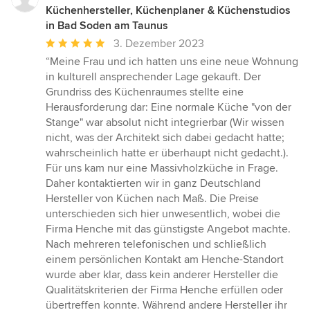
Küchenhersteller, Küchenplaner & Küchenstudios
in Bad Soden am Taunus
Durchschnittliche
3. Dezember 2023
Bewertung:
“Meine Frau und ich hatten uns eine neue Wohnung
5
in kulturell ansprechender Lage gekauft. Der
von
Grundriss des Küchenraumes stellte eine
5
Herausforderung dar: Eine normale Küche "von der
Sternen
Stange" war absolut nicht integrierbar (Wir wissen
nicht, was der Architekt sich dabei gedacht hatte;
wahrscheinlich hatte er überhaupt nicht gedacht.).
Für uns kam nur eine Massivholzküche in Frage.
Daher kontaktierten wir in ganz Deutschland
Hersteller von Küchen nach Maß. Die Preise
unterschieden sich hier unwesentlich, wobei die
Firma Henche mit das günstigste Angebot machte.
Nach mehreren telefonischen und schließlich
einem persönlichen Kontakt am Henche-Standort
wurde aber klar, dass kein anderer Hersteller die
Qualitätskriterien der Firma Henche erfüllen oder
übertreffen konnte. Während andere Hersteller ihr