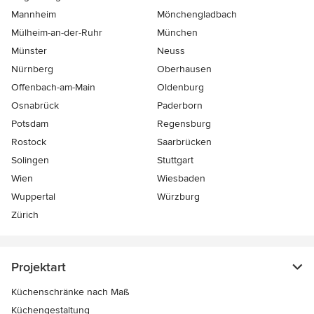
Mannheim
Mönchen­gladbach
Mülheim-an-der-Ruhr
München
Münster
Neuss
Nürnberg
Oberhausen
Offenbach-am-Main
Oldenburg
Osnabrück
Paderborn
Potsdam
Regensburg
Rostock
Saarbrücken
Solingen
Stuttgart
Wien
Wiesbaden
Wuppertal
Würzburg
Zürich
Projektart
Küchenschränke nach Maß
Küchengestaltung