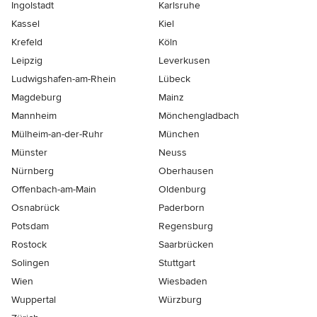
Ingolstadt
Karlsruhe
Kassel
Kiel
Krefeld
Köln
Leipzig
Leverkusen
Ludwigshafen-am-Rhein
Lübeck
Magdeburg
Mainz
Mannheim
Mönchen­gladbach
Mülheim-an-der-Ruhr
München
Münster
Neuss
Nürnberg
Oberhausen
Offenbach-am-Main
Oldenburg
Osnabrück
Paderborn
Potsdam
Regensburg
Rostock
Saarbrücken
Solingen
Stuttgart
Wien
Wiesbaden
Wuppertal
Würzburg