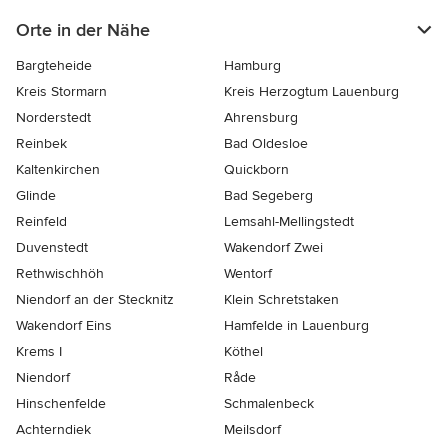
Orte in der Nähe
Bargteheide
Hamburg
Kreis Stormarn
Kreis Herzogtum Lauenburg
Norderstedt
Ahrensburg
Reinbek
Bad Oldesloe
Kaltenkirchen
Quickborn
Glinde
Bad Segeberg
Reinfeld
Lemsahl-Mellingstedt
Duvenstedt
Wakendorf Zwei
Rethwischhöh
Wentorf
Niendorf an der Stecknitz
Klein Schretstaken
Wakendorf Eins
Hamfelde in Lauenburg
Krems I
Köthel
Niendorf
Råde
Hinschenfelde
Schmalenbeck
Achterndiek
Meilsdorf