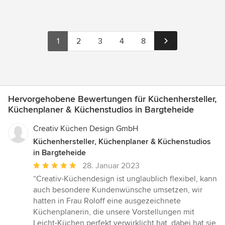
1
2
3
4
8
Hervorgehobene Bewertungen für Küchenhersteller,
Küchenplaner & Küchenstudios in Bargteheide
Creativ Küchen Design GmbH
Küchenhersteller, Küchenplaner & Küchenstudios
in Bargteheide
Durchschnittliche
28. Januar 2023
Bewertung:
“Creativ-Küchendesign ist unglaublich flexibel, kann
5
auch besondere Kundenwünsche umsetzen, wir
von
hatten in Frau Roloff eine ausgezeichnete
5
Küchenplanerin, die unsere Vorstellungen mit
Sternen
Leicht-Küchen perfekt verwirklicht hat, dabei hat sie