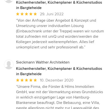
Küchenhersteller, Küchenplaner & Küchenstudios
in Bargteheide
Durchschnittliche
29. Juni 2022
Bewertung:
“Von der Anfrage über Angebot & Konzept und
5
Umsetzung unsrer individuellen Lösung
von
(Einbauschrank unter der Treppe) waren wir rundum
5
total zufrieden mit uniQ und würden/werden die
Sternen
Kollegen jederzeit weiterempfehlen. Alles lief
unkompliziert und sehr professionell ab.”
Sieckmann Walther Architekten
Küchenhersteller, Küchenplaner & Küchenstudios
in Bargteheide
Durchschnittliche
10. Dezember 2020
Bewertung:
“Unsere Firma, die Förster & Hilms Immobilien
5
GmbH, war mit der Vermarktung eines Grundstücks
von
in wirklich einzigartiger Lage von Hamburg-
5
Blankenese beauftragt. Die Bebauung, eine Villa,
Sternen
passte allerdings nicht mehr zur Lagequalität des