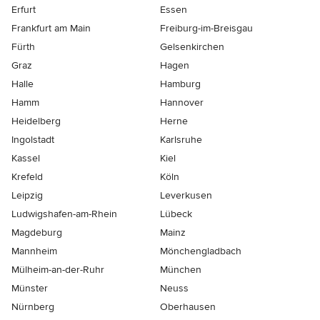
Erfurt
Essen
Frankfurt am Main
Freiburg-im-Breisgau
Fürth
Gelsenkirchen
Graz
Hagen
Halle
Hamburg
Hamm
Hannover
Heidelberg
Herne
Ingolstadt
Karlsruhe
Kassel
Kiel
Krefeld
Köln
Leipzig
Leverkusen
Ludwigshafen-am-Rhein
Lübeck
Magdeburg
Mainz
Mannheim
Mönchen­gladbach
Mülheim-an-der-Ruhr
München
Münster
Neuss
Nürnberg
Oberhausen