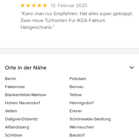
Durchschnittliche
13. Februar 2025
Bewertung:
“Kann man nur Empfehlen. Hat alles super geklappt.
5
Zwei neue Türfronten Für IKEA-Faktum
von
Hängeschrank.”
5
Sternen
Orte in der Nähe
Berlin
Potsdam
Falkensee
Bernau
Blankenfelde-Mahlow
Teltow
Hohen Neuendorf
Hennigsdorf
Velten
Erkner
Dallgow-Döberitz
Schönwalde-Siedlung
Altlandsberg
Werneuchen
Schildow
Basdorf