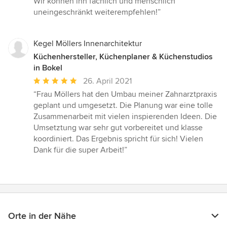
Wir können ihn fachlich und menschlich
uneingeschränkt weiterempfehlen!”
Kegel Möllers Innenarchitektur
Küchenhersteller, Küchenplaner & Küchenstudios
in Bokel
Durchschnittliche
26. April 2021
Bewertung:
“Frau Möllers hat den Umbau meiner Zahnarztpraxis
5
geplant und umgesetzt. Die Planung war eine tolle
von
Zusammenarbeit mit vielen inspierenden Ideen. Die
5
Umsetztung war sehr gut vorbereitet und klasse
Sternen
koordiniert. Das Ergebnis spricht für sich! Vielen
Dank für die super Arbeit!”
Orte in der Nähe