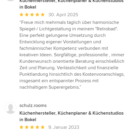
Küchenhersteller, Küchenplaner & Küchenstudios
in Bokel
Durchschnittliche
30. April 2025
Bewertung:
“Freue mich mehrmals täglich über harmonische
5
Spiegel-/ Lichtgestaltung in meinem "Retrobad".
von
Eine perfekt gelungene Umsetzung durch
5
Entwicklung eigener Vorstellungen und
Sternen
fachmännischer Kompetenz verbunden mit
kreativen Ideen. Sorgfältige, professionelle , immer
Kundenwunsch orientierte Beratung einschließlich
Zeit und Planung. Verlässlichkeit und finanzielle
Punktlandung hinsichtlich des Kostenvoranschlags,
insgesamt ein entspannter Prozess mit
nachhaltigem Superergebnis.”
schulz.rooms
Küchenhersteller, Küchenplaner & Küchenstudios
in Bokel
Durchschnittliche
9. Januar 2023