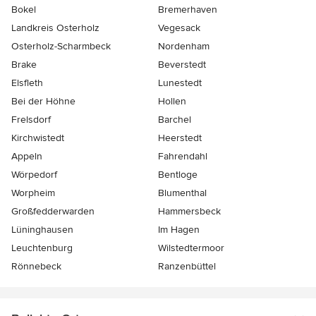
Bokel
Bremerhaven
Landkreis Osterholz
Vegesack
Osterholz-Scharmbeck
Nordenham
Brake
Beverstedt
Elsfleth
Lunestedt
Bei der Höhne
Hollen
Frelsdorf
Barchel
Kirchwistedt
Heerstedt
Appeln
Fahrendahl
Wörpedorf
Bentloge
Worpheim
Blumenthal
Großfedderwarden
Hammersbeck
Lüninghausen
Im Hagen
Leuchtenburg
Wilstedtermoor
Rönnebeck
Ranzenbüttel