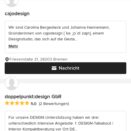
cajodesign
Wir sind Carolina Bergedieck und Johanna Hannemann,
Gründerinnen von cajodesign [ˈkaːˌjɔˈdiˈzaɪ̯n], einem
Designstudio, das sich auf die Gesta...
Mehr
Friesenstaße 21, 28203 Bremen
Nachricht
doppelpunkt:design GbR
Durchschnittliche Bewertung: 5 von 5 Sternen
5,0
(2 Bewertungen)
Für unsere DESIGN Unterstützung haben wir drei
unterschiedlich intensive Angebote: 1. DESIGN-Talkabout |
Interior Kompaktberatung vor Ort DE...