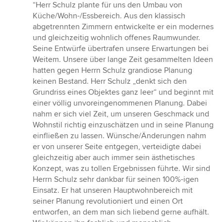
Bewertung:
“Herr Schulz plante für uns den Umbau von
5
Küche/Wohn-/Essbereich. Aus den klassisch
von
abgetrennten Zimmern entwickelte er ein modernes
5
und gleichzeitig wohnlich offenes Raumwunder.
Sternen
Seine Entwürfe übertrafen unsere Erwartungen bei
Weitem. Unsere über lange Zeit gesammelten Ideen
hatten gegen Herrn Schulz grandiose Planung
keinen Bestand. Herr Schulz „denkt sich den
Grundriss eines Objektes ganz leer“ und beginnt mit
einer völlig unvoreingenommenen Planung. Dabei
nahm er sich viel Zeit, um unseren Geschmack und
Wohnstil richtig einzuschätzen und in seine Planung
einfließen zu lassen. Wünsche/Änderungen nahm
er von unserer Seite entgegen, verteidigte dabei
gleichzeitig aber auch immer sein ästhetisches
Konzept, was zu tollen Ergebnissen führte. Wir sind
Herrn Schulz sehr dankbar für seinen 100%-igen
Einsatz. Er hat unseren Hauptwohnbereich mit
seiner Planung revolutioniert und einen Ort
entworfen, an dem man sich liebend gerne aufhält.