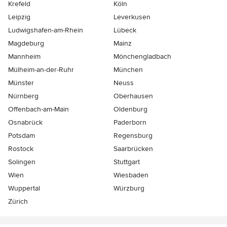
Krefeld
Köln
Leipzig
Leverkusen
Ludwigshafen-am-Rhein
Lübeck
Magdeburg
Mainz
Mannheim
Mönchen­gladbach
Mülheim-an-der-Ruhr
München
Münster
Neuss
Nürnberg
Oberhausen
Offenbach-am-Main
Oldenburg
Osnabrück
Paderborn
Potsdam
Regensburg
Rostock
Saarbrücken
Solingen
Stuttgart
Wien
Wiesbaden
Wuppertal
Würzburg
Zürich