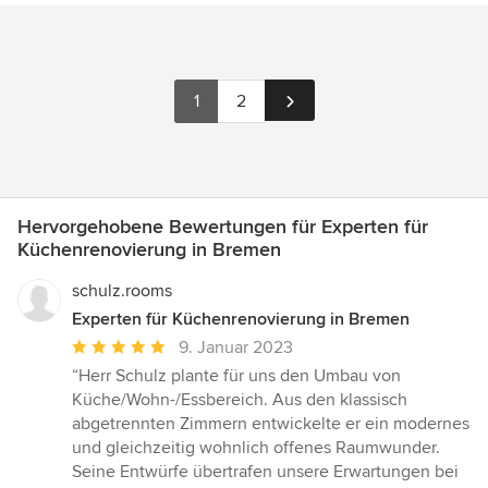
1
2
Hervorgehobene Bewertungen für Experten für
Küchenrenovierung in Bremen
schulz.rooms
Experten für Küchenrenovierung in Bremen
Durchschnittliche
9. Januar 2023
Bewertung:
“Herr Schulz plante für uns den Umbau von
5
Küche/Wohn-/Essbereich. Aus den klassisch
von
abgetrennten Zimmern entwickelte er ein modernes
5
und gleichzeitig wohnlich offenes Raumwunder.
Sternen
Seine Entwürfe übertrafen unsere Erwartungen bei