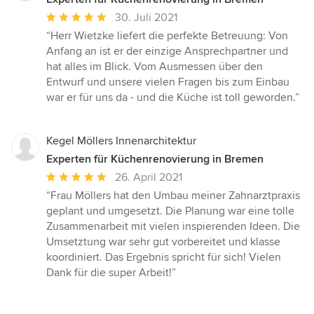
Durchschnittliche
30. Juli 2021
Bewertung:
“Herr Wietzke liefert die perfekte Betreuung: Von
5
Anfang an ist er der einzige Ansprechpartner und
von
hat alles im Blick. Vom Ausmessen über den
5
Entwurf und unsere vielen Fragen bis zum Einbau
Sternen
war er für uns da - und die Küche ist toll geworden.”
Kegel Möllers Innenarchitektur
Experten für Küchenrenovierung in Bremen
Durchschnittliche
26. April 2021
Bewertung:
“Frau Möllers hat den Umbau meiner Zahnarztpraxis
5
geplant und umgesetzt. Die Planung war eine tolle
von
Zusammenarbeit mit vielen inspierenden Ideen. Die
5
Umsetztung war sehr gut vorbereitet und klasse
Sternen
koordiniert. Das Ergebnis spricht für sich! Vielen
Dank für die super Arbeit!”