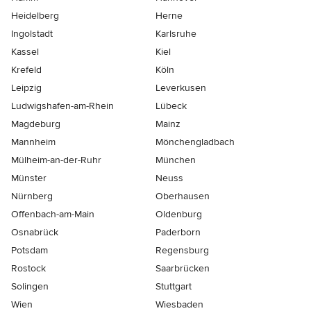
Heidelberg
Herne
Ingolstadt
Karlsruhe
Kassel
Kiel
Krefeld
Köln
Leipzig
Leverkusen
Ludwigshafen-am-Rhein
Lübeck
Magdeburg
Mainz
Mannheim
Mönchen­gladbach
Mülheim-an-der-Ruhr
München
Münster
Neuss
Nürnberg
Oberhausen
Offenbach-am-Main
Oldenburg
Osnabrück
Paderborn
Potsdam
Regensburg
Rostock
Saarbrücken
Solingen
Stuttgart
Wien
Wiesbaden