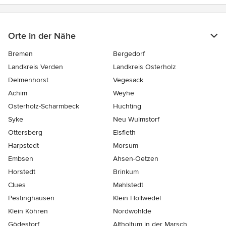
Orte in der Nähe
Bremen
Bergedorf
Landkreis Verden
Landkreis Osterholz
Delmenhorst
Vegesack
Achim
Weyhe
Osterholz-Scharmbeck
Huchting
Syke
Neu Wulmstorf
Ottersberg
Elsfleth
Harpstedt
Morsum
Embsen
Ahsen-Oetzen
Horstedt
Brinkum
Clues
Mahlstedt
Pestinghausen
Klein Hollwedel
Klein Köhren
Nordwohlde
Gödestorf
Altholtum in der Marsch