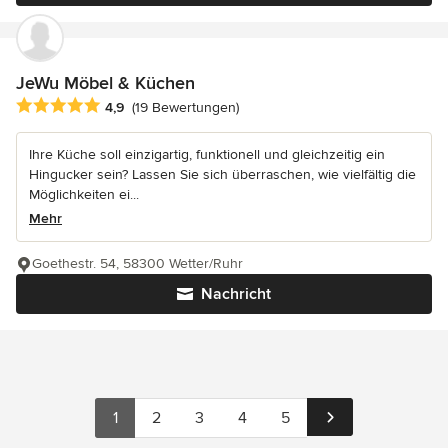
JeWu Möbel & Küchen
Durchschnittliche Bewertung: 4.9 von 5 Sternen
4,9
(19 Bewertungen)
Ihre Küche soll einzigartig, funktionell und gleichzeitig ein
Hingucker sein? Lassen Sie sich überraschen, wie vielfältig die
Möglichkeiten ei...
Mehr
Goethestr. 54, 58300 Wetter/Ruhr
Nachricht
1
2
3
4
5