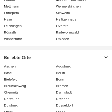
Mettmann
Wermelskirchen
Ennepetal
Schwelm
Haan
Heiligenhaus
Leichlingen
Overath
Rösrath
Radevormwald
Wipperfürth
Opladen
Beliebte Orte
Aachen
Augsburg
Basel
Berlin
Bielefeld
Bonn
Braunschweig
Bremen
Chemnitz
Darmstadt
Dortmund
Dresden
Duisburg
Düsseldorf
Erfurt
Essen