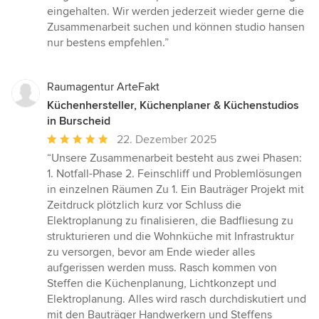
eingehalten. Wir werden jederzeit wieder gerne die
Zusammenarbeit suchen und können studio hansen
nur bestens empfehlen.”
Raumagentur ArteFakt
Küchenhersteller, Küchenplaner & Küchenstudios
in Burscheid
Durchschnittliche
22. Dezember 2025
Bewertung:
“Unsere Zusammenarbeit besteht aus zwei Phasen:
5
1. Notfall-Phase 2. Feinschliff und Problemlösungen
von
in einzelnen Räumen Zu 1. Ein Bauträger Projekt mit
5
Zeitdruck plötzlich kurz vor Schluss die
Sternen
Elektroplanung zu finalisieren, die Badfliesung zu
strukturieren und die Wohnküche mit Infrastruktur
zu versorgen, bevor am Ende wieder alles
aufgerissen werden muss. Rasch kommen von
Steffen die Küchenplanung, Lichtkonzept und
Elektroplanung. Alles wird rasch durchdiskutiert und
mit den Bauträger Handwerkern und Steffens