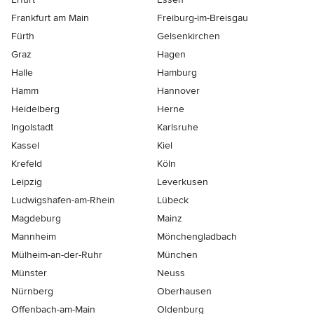
Frankfurt am Main
Freiburg-im-Breisgau
Fürth
Gelsenkirchen
Graz
Hagen
Halle
Hamburg
Hamm
Hannover
Heidelberg
Herne
Ingolstadt
Karlsruhe
Kassel
Kiel
Krefeld
Köln
Leipzig
Leverkusen
Ludwigshafen-am-Rhein
Lübeck
Magdeburg
Mainz
Mannheim
Mönchen­gladbach
Mülheim-an-der-Ruhr
München
Münster
Neuss
Nürnberg
Oberhausen
Offenbach-am-Main
Oldenburg