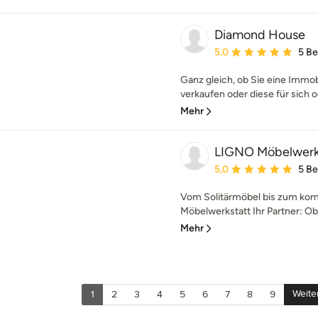
Diamond House
Durchschnittliche Bewe
5,0
5 B
Ganz gleich, ob Sie eine Immob
verkaufen oder diese für sich o
Mehr
LIGNO Möbelwerk
Durchschnittliche Bewe
5,0
5 B
Vom Solitärmöbel bis zum kom
Möbelwerkstatt Ihr Partner: Ob s
Mehr
Weite
1
2
3
4
5
6
7
8
9