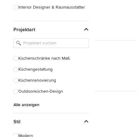
Interior Designer & Raumausstatter
Küchenplanung
Projektart
Landschaftsarchitekten
Armaturen & Sanitärbedarf
Beleuchtung
Küchenschränke nach Maß
Einbauschränke
Küchengestaltung
Alle anzeigen
Küchenrenovierung
Outdoorküchen-Design
Alle anzeigen
Stil
Modern