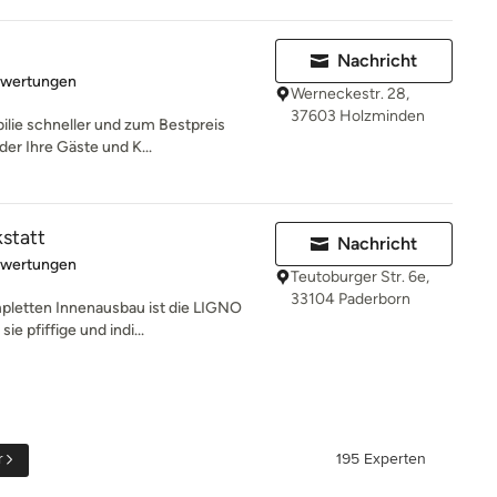
Nachricht
rtung: 5 von 5 Sternen
ewertungen
Werneckestr. 28,
37603 Holzminden
ilie schneller und zum Bestpreis
der Ihre Gäste und K...
statt
Nachricht
rtung: 5 von 5 Sternen
ewertungen
Teutoburger Str. 6e,
33104 Paderborn
pletten Innenausbau ist die LIGNO
ie pfiffige und indi...
r
195 Experten