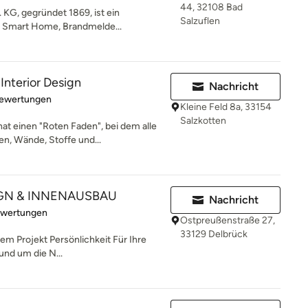
44, 32108 Bad
KG, gegründet 1869, ist ein
Salzuflen
k, Smart Home, Brandmelde...
Interior Design
Nachricht
rtung: 4.9 von 5 Sternen
Bewertungen
Kleine Feld 8a, 33154
Salzkotten
t einen "Roten Faden", bei dem alle
, Wände, Stoffe und...
GN & INNENAUSBAU
Nachricht
rtung: 5 von 5 Sternen
ewertungen
Ostpreußenstraße 27,
33129 Delbrück
hrem Projekt Persönlichkeit Für Ihre
und um die N...