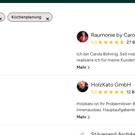
Küchenplanung
Raumonie by Caro
Durchschnittliche Bewe
5,0
27 
Ich bin Carola Böhmig. Seit me
realisiere ich für meine Kund
Mehr
HolzKato GmbH
Durchschnittliche Bewe
5,0
12 
Holzkato ist Ihr Problemlöser-
Innenausbau. Hauptaufgabenbere
Mehr
Stövesand Archite