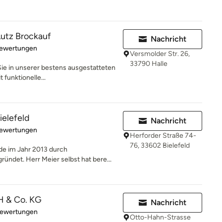
Lutz Brockauf
Nachricht
rtung: 4.9 von 5 Sternen
Bewertungen
Versmolder Str. 26,
33790 Halle
Sie in unserer bestens ausgestatteten
 funktionelle...
elefeld
Nachricht
rtung: 4.7 von 5 Sternen
Bewertungen
Herforder Straße 74-
76, 33602 Bielefeld
de im Jahr 2013 durch
ündet. Herr Meier selbst hat bere...
 & Co. KG
Nachricht
rtung: 5 von 5 Sternen
Bewertungen
Otto-Hahn-Strasse