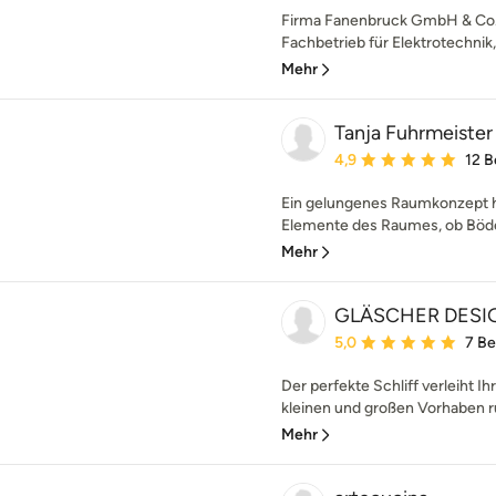
Firma Fanenbruck GmbH & Co. 
Fachbetrieb für Elektrotechni
Mehr
Tanja Fuhrmeister 
Durchschnittliche Bewe
4,9
12 
Ein gelungenes Raumkonzept ha
Elemente des Raumes, ob Böden
Mehr
GLÄSCHER DESI
Durchschnittliche Bewe
5,0
7 B
Der perfekte Schliff verleiht I
kleinen und großen Vorhaben r
Mehr