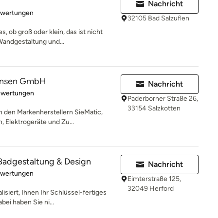
Nachricht
rtung: 5 von 5 Sternen
ewertungen
32105 Bad Salzuflen
, ob groß oder klein, das ist nicht
andgestaltung und...
ansen GmbH
Nachricht
rtung: 4.8 von 5 Sternen
ewertungen
Paderborner Straße 26,
33154 Salzkotten
 den Markenherstellern SieMatic,
, Elektrogeräte und Zu...
Badgestaltung & Design
Nachricht
rtung: 5 von 5 Sternen
ewertungen
Eimterstraße 125,
32049 Herford
lisiert, Ihnen Ihr Schlüssel-fertiges
ei haben Sie ni...