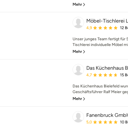
Mehr
Möbel-Tischlerei 
Durchschnittliche Bewe
4,9
12 
Unser junges Team fertigt für 
Tischlerei individuelle Möbel mit
Mehr
Das Küchenhaus Bi
Durchschnittliche Bewe
4,7
15 
Das Küchenhaus Bielefeld wur
Geschäftsführer Ralf Meier gegr
Mehr
Fanenbruck GmbH
Durchschnittliche Bewe
5,0
10 