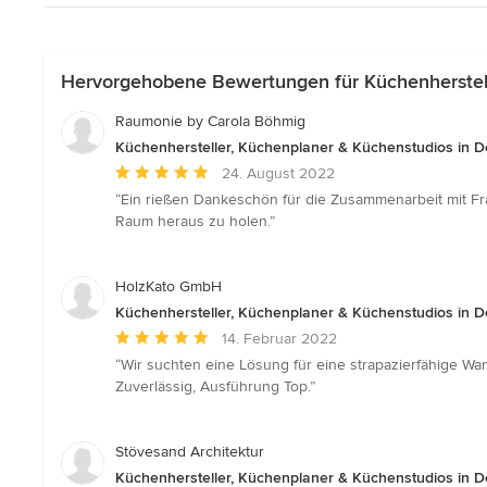
Hervorgehobene Bewertungen für Küchenherstell
Raumonie by Carola Böhmig
Küchenhersteller, Küchenplaner & Küchenstudios in 
Durchschnittliche
24. August 2022
Bewertung:
“Ein rießen Dankeschön für die Zusammenarbeit mit Fr
5
Raum heraus zu holen.”
von
5
Sternen
HolzKato GmbH
Küchenhersteller, Küchenplaner & Küchenstudios in 
Durchschnittliche
14. Februar 2022
Bewertung:
“Wir suchten eine Lösung für eine strapazierfähige Wan
5
Zuverlässig, Ausführung Top.”
von
5
Sternen
Stövesand Architektur
Küchenhersteller, Küchenplaner & Küchenstudios in 