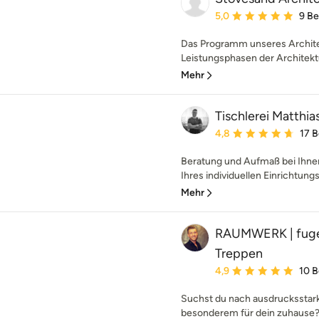
Durchschnittliche Bewe
5,0
9 B
Das Programm unseres Architek
Leistungsphasen der Architektu
Mehr
Tischlerei Matthia
Durchschnittliche Bewe
4,8
17 
Beratung und Aufmaß bei Ihne
Ihres individuellen Einrichtungs
Mehr
RAUMWERK | fugen
Treppen
Durchschnittliche Bewe
4,9
10 
Suchst du nach ausdruckssta
besonderem für dein zuhause? D