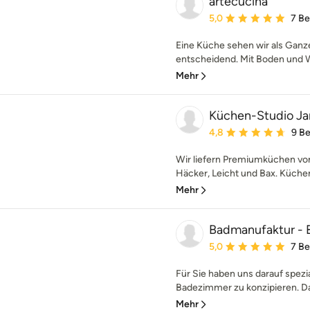
artecucina
Durchschnittliche Bewe
5,0
7 B
Eine Küche sehen wir als Ganzes
entscheidend. Mit Boden und W
Mehr
Küchen-Studio J
Durchschnittliche Bewe
4,8
9 B
Wir liefern Premiumküchen von
Häcker, Leicht und Bax. Küchen
Mehr
Badmanufaktur - 
Durchschnittliche Bewe
5,0
7 B
Für Sie haben uns darauf spezia
Badezimmer zu konzipieren. Dab
Mehr