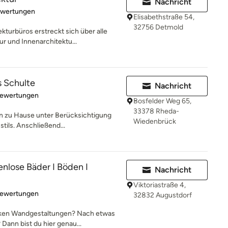
Nachricht
rtung: 5 von 5 Sternen
ewertungen
Elisabethstraße 54,
32756 Detmold
turbüros erstreckt sich über alle
r und Innenarchitektu...
s Schulte
Nachricht
rtung: 4.8 von 5 Sternen
Bewertungen
Bosfelder Weg 65,
33378 Rheda-
n zu Hause unter Berücksichtigung
Wiedenbrück
stils. Anschließend...
lose Bäder I Böden I
Nachricht
Viktoriastraße 4,
rtung: 4.9 von 5 Sternen
Bewertungen
32832 Augustdorf
rken Wandgestaltungen? Nach etwas
ann bist du hier genau...