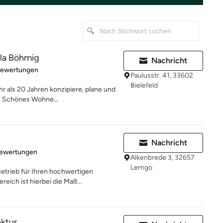
la Böhmig
Nachricht
rtung: 5 von 5 Sternen
Bewertungen
Paulusstr. 41, 33602
Bielefeld
hr als 20 Jahren konzipiere, plane und
en Schönes Wohne...
Nachricht
rtung: 5 von 5 Sternen
Bewertungen
Alkenbrede 3, 32657
Lemgo
Betrieb für Ihren hochwertigen
ich ist hierbei die Maß...
ktur