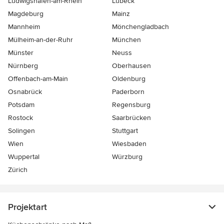
Ludwigshafen-am-Rhein
Lübeck
Magdeburg
Mainz
Mannheim
Mönchen­gladbach
Mülheim-an-der-Ruhr
München
Münster
Neuss
Nürnberg
Oberhausen
Offenbach-am-Main
Oldenburg
Osnabrück
Paderborn
Potsdam
Regensburg
Rostock
Saarbrücken
Solingen
Stuttgart
Wien
Wiesbaden
Wuppertal
Würzburg
Zürich
Projektart