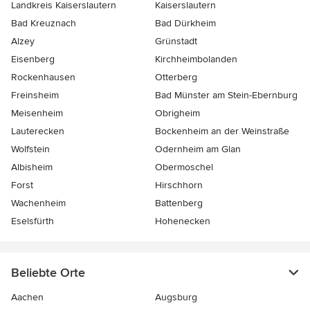
Landkreis Kaiserslautern
Kaiserslautern
Bad Kreuznach
Bad Dürkheim
Alzey
Grünstadt
Eisenberg
Kirchheimbolanden
Rockenhausen
Otterberg
Freinsheim
Bad Münster am Stein-Ebernburg
Meisenheim
Obrigheim
Lauterecken
Bockenheim an der Weinstraße
Wolfstein
Odernheim am Glan
Albisheim
Obermoschel
Forst
Hirschhorn
Wachenheim
Battenberg
Eselsfürth
Hohenecken
Beliebte Orte
Aachen
Augsburg