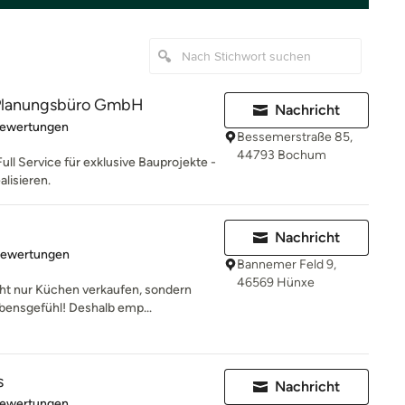
lanungsbüro GmbH
Nachricht
rtung: 5 von 5 Sternen
Bewertungen
Bessemerstraße 85,
44793 Bochum
Full Service für exklusive Bauprojekte -
alisieren.
Nachricht
rtung: 5 von 5 Sternen
Bewertungen
Bannemer Feld 9,
46569 Hünxe
ht nur Küchen verkaufen, sondern
bensgefühl! Deshalb emp...
s
Nachricht
rtung: 5 von 5 Sternen
Bewertungen