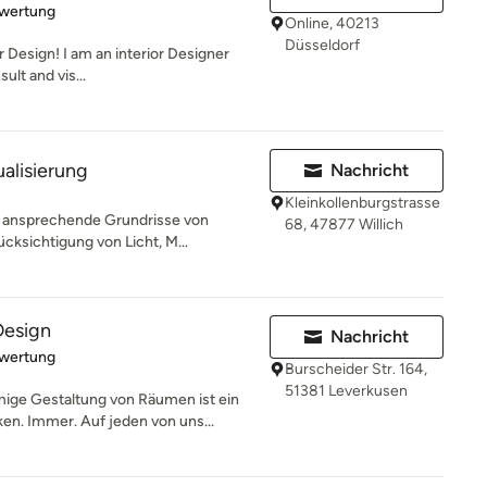
rtung: 5 von 5 Sternen
ewertung
Online, 40213
Düsseldorf
r Design! I am an interior Designer
ult and vis...
alisierung
Nachricht
Kleinkollenburgstrasse
ch ansprechende Grundrisse von
68, 47877 Willich
ksichtigung von Licht, M...
Design
Nachricht
rtung: 5 von 5 Sternen
ewertung
Burscheider Str. 164,
51381 Leverkusen
e Gestaltung von Räumen ist ein
n. Immer. Auf jeden von uns...