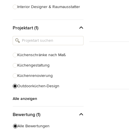
Interior Designer & Raumausstatter
Küchenplanung
Projektart (1)
Landschaftsarchitekten
Armaturen & Sanitärbedarf
Beleuchtung
Küchenschränke nach Maß
Einbauschränke
Küchengestaltung
Alle anzeigen
Küchenrenovierung
Outdoorküchen-Design
Alle anzeigen
Bewertung (1)
Alle Bewertungen