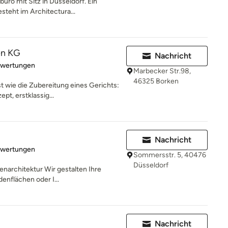
büro mit Sitz in Düsseldorf. Ein
teht im Architectura...
en KG
Nachricht
rtung: 5 von 5 Sternen
ewertungen
Marbecker Str.98,
46325 Borken
t wie die Zubereitung eines Gerichts:
pt, erstklassig...
Nachricht
rtung: 5 von 5 Sternen
ewertungen
Sommersstr. 5, 40476
Düsseldorf
nenarchitektur Wir gestalten Ihre
enflächen oder I...
Nachricht