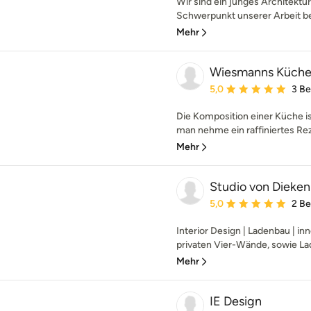
Wir sind ein junges Architektur
Schwerpunkt unserer Arbeit bes
Mehr
Wiesmanns Küch
Durchschnittliche Bewe
5,0
3 B
Die Komposition einer Küche is
man nehme ein raffiniertes Reze
Mehr
Studio von Dieken
Durchschnittliche Bewe
5,0
2 B
Interior Design | Ladenbau | in
privaten Vier-Wände, sowie Lad
Mehr
IE Design