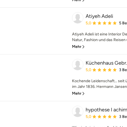
Atiyeh Adeli
Durchschnittliche Bewe
5,0
5 B
Atiyeh Adeli ist eine Interior D
Natur, Fashion und das Reisen u
Mehr
Küchenhaus Gebr.
Durchschnittliche Bewe
5,0
3 B
Kochende Leidenschaft... seit 
im Jahr 1836. Hermann Jansen g
Mehr
hypothese I achim
Durchschnittliche Bewe
5,0
3 B