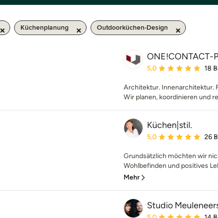
Küchenplanung
Outdoorküchen-Design
ONE!CONTACT-P
Durchschnittliche Bewe
5,0
18 
Architektur. Innenarchitektur. 
Wir planen, koordinieren und re
Küchen|stil.
Durchschnittliche Bewe
5,0
26 
Grundsätzlich möchten wir nic
Wohlbefinden und positives Le
Mehr
Studio Meuleneer
Durchschnittliche Bewe
5,0
14 