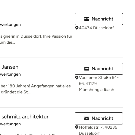
Nachricht
rtung: 5 von 5 Sternen
ewertungen
40474 Düsseldorf
esignerin in Düsseldorf. Ihre Passion für
m die...
 Jansen
Nachricht
rtung: 5 von 5 Sternen
ewertungen
Voosener Straße 64-
66, 41179
über 180 Jahren! Angefangen hat alles
Mönchengladbach
ründet die St...
 schmitz architektur
Nachricht
rtung: 5 von 5 Sternen
ewertungen
Hoffeldstr. 7, 40235
Düsseldorf