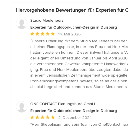
Hervorgehobene Bewertungen für Experten für O
Studio Meuleneers
Experten für Outdoorküchen-Design in Duisburg
Durchschnittliche
14. Mai 2026
Bewertung:
“Unsere Erfahrung mit dem Studio Meuleneers bei de
5
mit einer Planungsphase, in der uns Frau und Herr Meu
von
hätten vorstellen können. Dieser Entwurf hat unsere V
5
der eigentlichen Umsetzung von Januar bis April 2026
Sternen
die verschiedenen Gewerke kompetente Handwerker vor
ging. Frau und Herr Meuleneers überzeugten dabei du
in einem verlässlichen Zeitmanagement widerspiegelte.
Problemlösungskompetenz bewies, sollte an der einen o
absolut begeistert und können das Studio Meuleneers 
ONE!CONTACT-Planungsbüro GmbH
Experten für Outdoorküchen-Design in Duisburg
Durchschnittliche
2. Dezember 2024
Bewertung:
“Herr Stiepelmann und sein Team von One!Contact ha