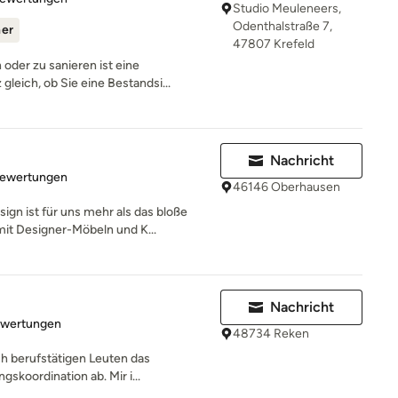
Studio Meuleneers,
Odenthalstraße 7,
ner
47807 Krefeld
oder zu sanieren ist eine
leich, ob Sie eine Bestandsi...
Nachricht
rtung: 5 von 5 Sternen
Bewertungen
46146 Oberhausen
gn ist für uns mehr als das bloße
t Designer-Möbeln und K...
Nachricht
rtung: 5 von 5 Sternen
ewertungen
48734 Reken
ch berufstätigen Leuten das
skoordination ab. Mir i...