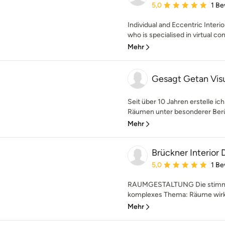
Durchschnittliche Bewe
5,0
1 B
Individual and Eccentric Interio
who is specialised in virtual cons
Mehr
Gesagt Getan Visu
Seit über 10 Jahren erstelle i
Räumen unter besonderer Berüc
Mehr
Brückner Interior 
Durchschnittliche Bewe
5,0
1 B
RAUMGESTALTUNG Die stimmig
komplexes Thema: Räume wirke
Mehr