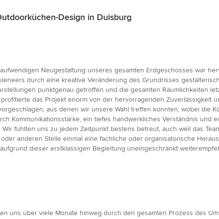
utdoorküchen-Design in Duisburg
r aufwendigen Neugestaltung unseres gesamten Erdgeschosses war he
leneers durch eine kreative Veränderung des Grundrisses gestalterische
orstellungen punktgenau getroffen und die gesamten Räumlichkeiten let
 profitierte das Projekt enorm von der hervorragenden Zuverlässigkeit
geschlagen, aus denen wir unsere Wahl treffen konnten, wobei die Koo
rch Kommunikationsstärke, ein tiefes handwerkliches Verständnis und 
 Wir fühlten uns zu jedem Zeitpunkt bestens betreut, auch weil das Team
der anderen Stelle einmal eine fachliche oder organisatorische Heraus
aufgrund dieser erstklassigen Begleitung uneingeschränkt weiterempfeh
ben uns über viele Monate hinweg durch den gesamten Prozess des Umb