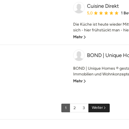
Cuisine Direkt
Durchschnittliche Bewe
5,0
1 B
Die Küche ist heute wieder Mitt
sich - hier frühstückt man - hi
Mehr
BOND | Unique H
BOND | Unique Homes ® gestalte
Immobilien und Wohnkonzepte f
Mehr
Weiter
1
2
3