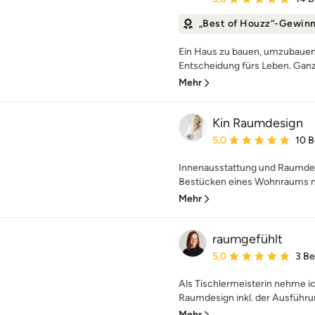
„Best of Houzz“-Gewin
Ein Haus zu bauen, umzubauen 
Entscheidung fürs Leben. Ganz g
Mehr
Kin Raumdesign
Durchschnittliche Bewe
5,0
10 
Innenausstattung und Raumdesi
Bestücken eines Wohnraums mi
Mehr
raumgefühlt
Durchschnittliche Bewe
5,0
3 B
Als Tischlermeisterin nehme i
Raumdesign inkl. der Ausführung
Mehr