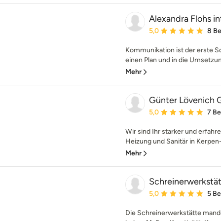
Alexandra Flohs in
Durchschnittliche Bewe
5,0
8 B
Kommunikation ist der erste Sc
einen Plan und in die Umsetzun
Mehr
Günter Lövenich
Durchschnittliche Bewe
5,0
7 B
Wir sind Ihr starker und erfah
Heizung und Sanitär in Kerpen-S
Mehr
Schreinerwerkstä
Durchschnittliche Bewe
5,0
5 B
Die Schreinerwerkstätte mande