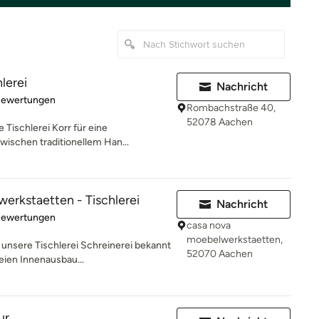
lerei
Nachricht
rtung: 5 von 5 Sternen
Bewertungen
Rombachstraße 40,
52078 Aachen
 Tischlerei Korr für eine
wischen traditionellem Han...
erkstaetten - Tischlerei
Nachricht
rtung: 5 von 5 Sternen
Bewertungen
casa nova
moebelwerkstaetten,
t unsere Tischlerei Schreinerei bekannt
52070 Aachen
ien Innenausbau...
ur