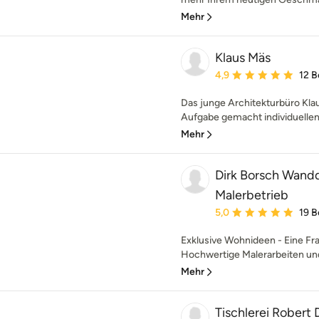
Mehr
Klaus Mäs
Durchschnittliche Bewe
4,9
12 
Das junge Architekturbüro Klau
Aufgabe gemacht individuellen
Mehr
Dirk Borsch Wand
Malerbetrieb
Durchschnittliche Bewe
5,0
19 
Exklusive Wohnideen - Eine F
Hochwertige Malerarbeiten un
Mehr
Tischlerei Robert