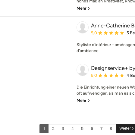
hohes Maß an Kreativität, Know-
Mehr
Anne-Catherine B
Durchschnittliche Bewe
5,0
5 B
Styliste d'intérieur - aménage
d'ambiance
Designservice+ by
Durchschnittliche Bewe
5,0
4 B
Die Einrichtung einer neuen 
oft aufwendiger, als man es sich
Mehr
Weiter
1
2
3
4
5
6
7
8