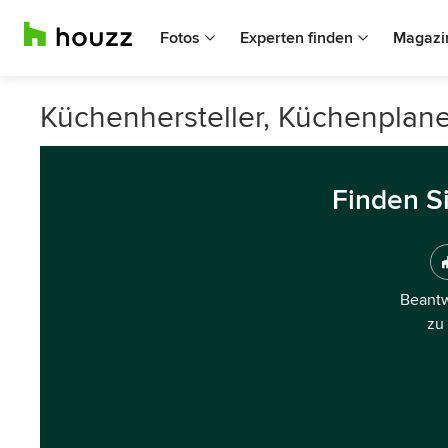
Fotos
Experten finden
Magazi
Küchenhersteller, Küchenplane
Finden S
Beantw
zu