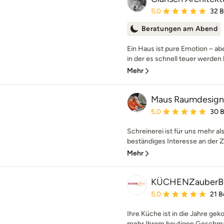
Durchschnittliche Bewe
5,0
32 
Beratungen am Abend
Ein Haus ist pure Emotion – a
in der es schnell teuer werden
Mehr
Maus Raumdesign 
Durchschnittliche Bewe
5,0
30 
Schreinerei ist für uns mehr al
beständiges Interesse an der Z
Mehr
KÜCHENZauberB
Durchschnittliche Bewe
5,0
21 
Ihre Küche ist in die Jahre g
mehr Ihrem heutigen Geschmac