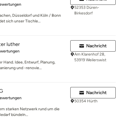
rtung: 4.9 von 5 Sternen
Bewertungen
52353 Düren-
Birkesdorf
achen, Düsseldorf und Köln / Bonn
t sich unser Tischle...
er luther
Nachricht
rtung: 4.6 von 5 Sternen
ewertungen
Am Klarenhof 28,
53919 Weilerswist
r Hand. Idee, Entwurf, Planung,
anierung und -renovie...
UG
Nachricht
rtung: 4.9 von 5 Sternen
Bewertungen
50354 Hürth
nem starken Netzwerk rund um die
edarf bündeln...