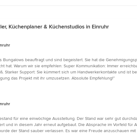
r, Küchenplaner & Küchenstudios in Einruhr
inruhr
s Bungalows beauftragt und sind begeistert. Sie hat die Genehmigungsp
racht hat. Warum wir sie empfehlen: Super Kommunikation: Immer erreichb
. Starker Support: Sie kümmert sich um Handwerkerkontakte und ist bei 
gung das Projekt mit ihr umzusetzen. Absolute Empfehlung!”
inruhr
ssestand für eine einwöchige Ausstellung. Der Stand war sehr gut durchd
gert und in diesem Jahr erneut aufgebaut. Die Absprache im Vorfeld für
urde der Stand sauber verlassen. Es war eine Freude anzuschauen mit 