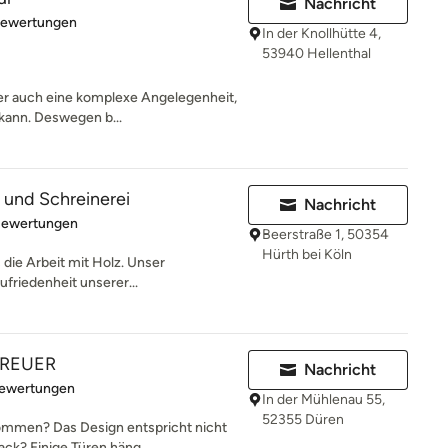
Nachricht
rtung: 5 von 5 Sternen
Bewertungen
In der Knollhütte 4,
53940 Hellenthal
ber auch eine komplexe Angelegenheit,
 kann. Deswegen b...
und Schreinerei
Nachricht
rtung: 5 von 5 Sternen
Bewertungen
Beerstraße 1, 50354
Hürth bei Köln
s die Arbeit mit Holz. Unser
ufriedenheit unserer...
REUER
Nachricht
rtung: 5 von 5 Sternen
Bewertungen
In der Mühlenau 55,
52355 Düren
ekommen? Das Design entspricht nicht
k? Einige Türen häng...