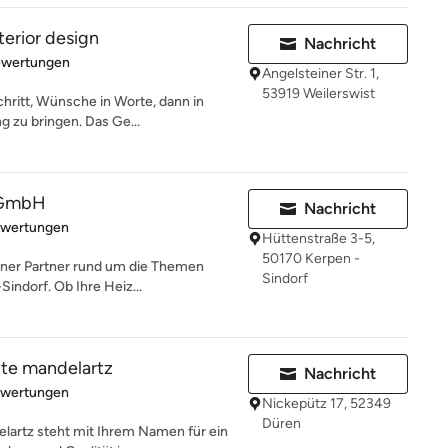
terior design
Nachricht
rtung: 5 von 5 Sternen
ewertungen
Angelsteiner Str. 1,
53919 Weilerswist
hritt, Wünsche in Worte, dann in
g zu bringen. Das Ge...
 GmbH
Nachricht
rtung: 5 von 5 Sternen
ewertungen
Hüttenstraße 3-5,
50170 Kerpen -
rener Partner rund um die Themen
Sindorf
indorf. Ob Ihre Heiz...
tte mandelartz
Nachricht
rtung: 5 von 5 Sternen
ewertungen
Nickepütz 17, 52349
Düren
lartz steht mit Ihrem Namen für ein