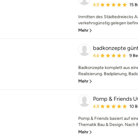
Durchschnittliche Bewe
4,9
15 
Inmitten des Städtedreiecks A
verkehrsgünstig gelegen befinde
Mehr
badkonzepte günt
Durchschnittliche Bewe
4,6
9 B
Badkonzepte komplett aus eine
Realisierung. Badplanung, Bads
Mehr
Pomp & Friends 
Durchschnittliche Bewe
4,9
10 
Pomp & Friends basiert auf ei
Thematik Bau & Design. Nach B
Mehr