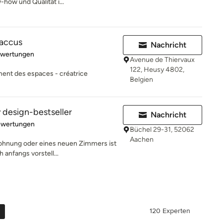
how und Qualität i...
accus
Nachricht
rtung: 5 von 5 Sternen
ewertungen
Avenue de Thiervaux
122, Heusy 4802,
ment des espaces - créatrice
Belgien
 design-bestseller
Nachricht
rtung: 5 von 5 Sternen
ewertungen
Büchel 29-31, 52062
Aachen
Wohnung oder eines neuen Zimmers ist
 anfangs vorstell...
120 Experten