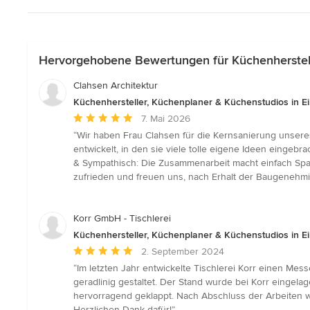
Hervorgehobene Bewertungen für Küchenherstelle
Clahsen Architektur
Küchenhersteller, Küchenplaner & Küchenstudios in E
Durchschnittliche
7. Mai 2026
Bewertung:
“Wir haben Frau Clahsen für die Kernsanierung unsere
5
entwickelt, in den sie viele tolle eigene Ideen eingeb
von
& Sympathisch: Die Zusammenarbeit macht einfach Spaß
5
zufrieden und freuen uns, nach Erhalt der Baugenehmi
Sternen
Korr GmbH - Tischlerei
Küchenhersteller, Küchenplaner & Küchenstudios in E
Durchschnittliche
2. September 2024
Bewertung:
“Im letzten Jahr entwickelte Tischlerei Korr einen Me
5
geradlinig gestaltet. Der Stand wurde bei Korr eingela
von
hervorragend geklappt. Nach Abschluss der Arbeiten w
5
Herzlichen Dank dafür!”