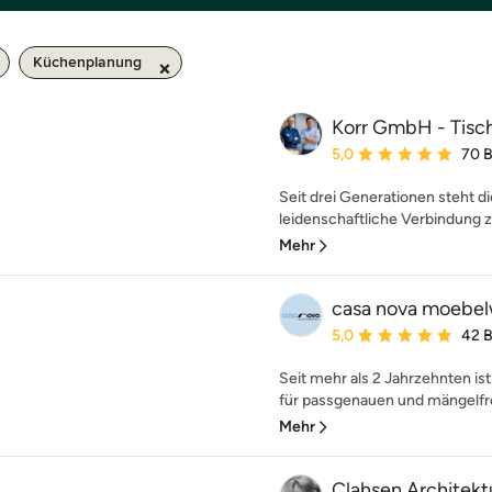
Küchenplanung
Korr GmbH - Tisch
Durchschnittliche Bewe
5,0
70 
Seit drei Generationen steht die
leidenschaftliche Verbindung z
Mehr
casa nova moebelw
Durchschnittliche Bewe
5,0
42 
Seit mehr als 2 Jahrzehnten is
für passgenauen und mängelfre
Mehr
Clahsen Architekt