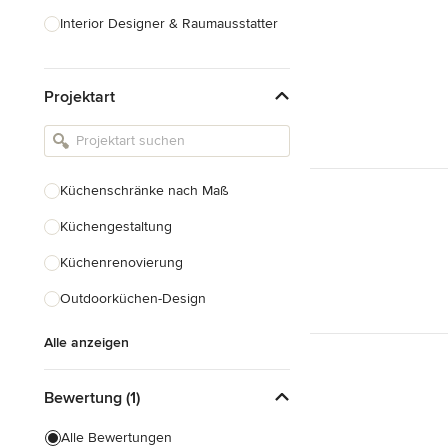
Interior Designer & Raumausstatter
Küchenplanung
Projektart
Landschaftsarchitekten
Armaturen & Sanitärbedarf
Beleuchtung
Küchenschränke nach Maß
Einbauschränke
Küchengestaltung
Alle anzeigen
Küchenrenovierung
Outdoorküchen-Design
Alle anzeigen
Bewertung (1)
Alle Bewertungen