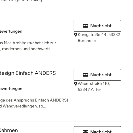
Nachricht
rtung: 4.9 von 5 Sternen
Bewertungen
Königstraße 44, 53332
Bornheim
s Mäs Architektur hat sich zur
, modernen und hochwerti...
design Einfach ANDERS
Nachricht
Weberstraße 110,
rtung: 5 von 5 Sternen
Bewertungen
53347 Alfter
rage des Anspruchs Einfach ANDERS!
d Wandveredlungen, so...
 Dahmen
Nachricht