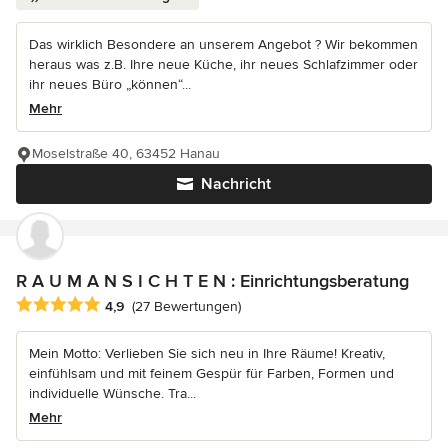
Das wirklich Besondere an unserem Angebot ? Wir bekommen
heraus was z.B. Ihre neue Küche, ihr neues Schlafzimmer oder
ihr neues Büro „können“...
Mehr
Moselstraße 40, 63452 Hanau
Nachricht
R A U M A N S I C H T E N : Einrichtungsberatung
Durchschnittliche Bewertung: 4.9 von 5 Sternen
4,9
(27 Bewertungen)
Mein Motto: Verlieben Sie sich neu in Ihre Räume! Kreativ,
einfühlsam und mit feinem Gespür für Farben, Formen und
individuelle Wünsche. Tra...
Mehr