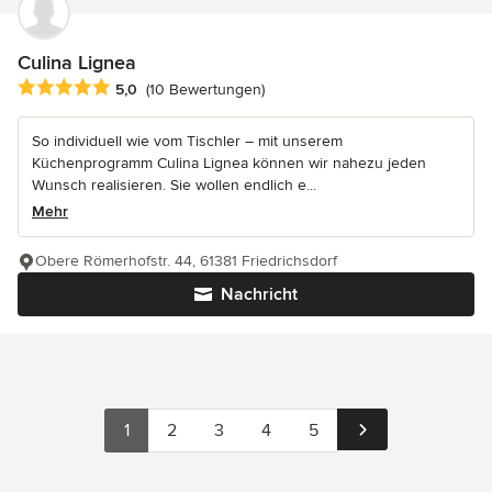
Culina Lignea
Durchschnittliche Bewertung: 5 von 5 Sternen
5,0
(10 Bewertungen)
So individuell wie vom Tischler – mit unserem
Küchenprogramm Culina Lignea können wir nahezu jeden
Wunsch realisieren. Sie wollen endlich e...
Mehr
Obere Römerhofstr. 44, 61381 Friedrichsdorf
Nachricht
1
2
3
4
5