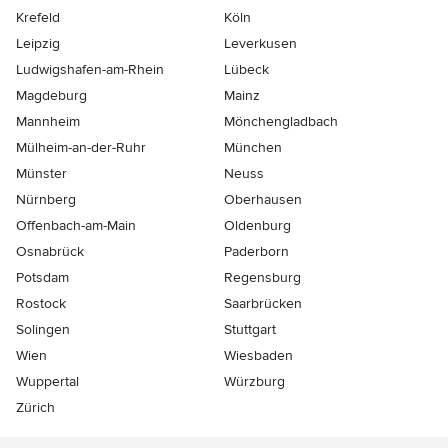
Krefeld
Köln
Leipzig
Leverkusen
Ludwigshafen-am-Rhein
Lübeck
Magdeburg
Mainz
Mannheim
Mönchen­gladbach
Mülheim-an-der-Ruhr
München
Münster
Neuss
Nürnberg
Oberhausen
Offenbach-am-Main
Oldenburg
Osnabrück
Paderborn
Potsdam
Regensburg
Rostock
Saarbrücken
Solingen
Stuttgart
Wien
Wiesbaden
Wuppertal
Würzburg
Zürich