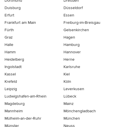
Dortmund
Dresden
Duisburg
Düsseldorf
Erfurt
Essen
Frankfurt am Main
Freiburg-im-Breisgau
Fürth
Gelsenkirchen
Graz
Hagen
Halle
Hamburg
Hamm
Hannover
Heidelberg
Herne
Ingolstadt
Karlsruhe
Kassel
Kiel
Krefeld
Köln
Leipzig
Leverkusen
Ludwigshafen-am-Rhein
Lübeck
Magdeburg
Mainz
Mannheim
Mönchen­gladbach
Mülheim-an-der-Ruhr
München
Münster
Neuss