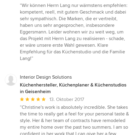
Bewertung:
“Wir können Herrn Lang nur wärmstens empfehlen:
5
kompetent, reell, mit gutem Geschmack und dabei
von
sehr sympathisch. Die Marken, die er vertreibt,
5
haben uns sehr angesprochen, insbesondere
Sternen
Eggersmann. Leider wohnen wir zu weit weg, um
das Projekt mit Herrn Lang zu realisieren - schade,
er wäre unsere erste Wahl gewesen. Klare
Empfehlung für das Küchenstudio und die Familie
Lang!”
Interior Design Solutions
Küchenhersteller, Küchenplaner & Küchenstudios
in Geisenheim
Durchschnittliche
13. Oktober 2017
Bewertung:
“Christine's work is absolutely incredible. She takes
5
the time to really get a feel for your personal taste &
von
style. Her & her team of contracts have remodeled
5
my entire home over the past two summers. I am so
Sternen
confident in her work that I can give her a few