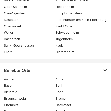
Bad Schwalbach
Rüdesheim am Rhein
Ober-Saulheim
Heidesheim
Gau-Algesheim
Burg Hohenstein
Nastätten
Bad Münster am Stein-Ebernburg
Oberwesel
Sankt Goar
Weiler
Schwabenheim
Bacharach
Jugenheim
Sankt Goarshausen
Kaub
Ellern
Dietersheim
Beliebte Orte
Aachen
Augsburg
Basel
Berlin
Bielefeld
Bonn
Braunschweig
Bremen
Chemnitz
Darmstadt