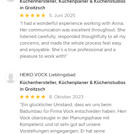
Küchenhersteller, Küchenplaner & Küchenstudios
in Groitzsch
Durchschnittliche
5. Juni 2025
Bewertung:
“I had a wonderful experience working with Anna.
5
Her communication was excellent throughout. She
von
listened carefully, responded thoughtfully to all my
5
concerns, and made the whole process feel easy
Sternen
and enjoyable. She’s a true professional and a
pleasure to work with!”
HEIKO VOCK Lieblingsbad
Küchenhersteller, Küchenplaner & Küchenstudios
in Groitzsch
Durchschnittliche
8. Oktober 2023
Bewertung:
“Ein glücklicher Umstand, dass wir uns beim
5
Badumbau für Firma Vock entschieden haben. Herr
von
Vock überzeugte in der Planungsphase mit
5
Kompetenz und ist sehr gut auf unsere
Sternen
Vorstellungen eingegangen. Er hat seine