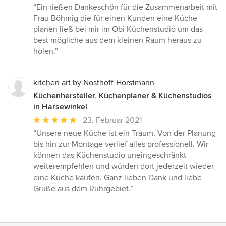
Bewertung:
“Ein rießen Dankeschön für die Zusammenarbeit mit
5
Frau Böhmig die für einen Kunden eine Küche
von
planen ließ bei mir im Obi Küchenstudio um das
5
best mögliche aus dem kleinen Raum heraus zu
Sternen
holen.”
kitchen art by Nosthoff-Horstmann
Küchenhersteller, Küchenplaner & Küchenstudios
in Harsewinkel
Durchschnittliche
23. Februar 2021
Bewertung:
“Unsere neue Küche ist ein Traum. Von der Planung
5
bis hin zur Montage verlief alles professionell. Wir
von
können das Küchenstudio uneingeschränkt
5
weiterempfehlen und würden dort jederzeit wieder
Sternen
eine Küche kaufen. Ganz lieben Dank und liebe
Grüße aus dem Ruhrgebiet.”