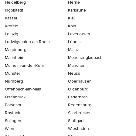
Heidelberg
Herne
Ingolstadt
Karlsruhe
Kassel
Kiel
Krefeld
Köln
Leipzig
Leverkusen
Ludwigshafen-am-Rhein
Lübeck
Magdeburg
Mainz
Mannheim
Mönchen­gladbach
Mülheim-an-der-Ruhr
München
Münster
Neuss
Nürnberg
Oberhausen
Offenbach-am-Main
Oldenburg
Osnabrück
Paderborn
Potsdam
Regensburg
Rostock
Saarbrücken
Solingen
Stuttgart
Wien
Wiesbaden