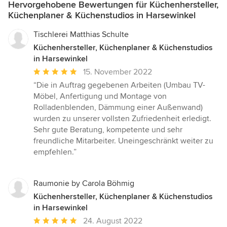
Hervorgehobene Bewertungen für Küchenhersteller,
Küchenplaner & Küchenstudios in Harsewinkel
Tischlerei Matthias Schulte
Küchenhersteller, Küchenplaner & Küchenstudios
in Harsewinkel
Durchschnittliche
15. November 2022
Bewertung:
“Die in Auftrag gegebenen Arbeiten (Umbau TV-
5
Möbel, Anfertigung und Montage von
von
Rolladenblenden, Dämmung einer Außenwand)
5
wurden zu unserer vollsten Zufriedenheit erledigt.
Sternen
Sehr gute Beratung, kompetente und sehr
freundliche Mitarbeiter. Uneingeschränkt weiter zu
empfehlen.”
Raumonie by Carola Böhmig
Küchenhersteller, Küchenplaner & Küchenstudios
in Harsewinkel
Durchschnittliche
24. August 2022