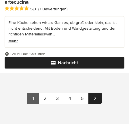
artecucina
Durchschnittliche Bewertung: 5 von 5 Sternen
5,0
(7 Bewertungen)
Eine Küche sehen wir als Ganzes, ob groß oder klein, das ist
nicht entscheidend. Mit Boden und Wandgestaltung und der
richtigen Materialauswah...
Mehr
32105 Bad Salzuflen
Nachricht
1
2
3
4
5