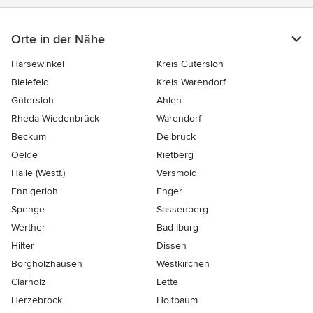
Orte in der Nähe
Harsewinkel
Kreis Gütersloh
Bielefeld
Kreis Warendorf
Gütersloh
Ahlen
Rheda-Wiedenbrück
Warendorf
Beckum
Delbrück
Oelde
Rietberg
Halle (Westf.)
Versmold
Ennigerloh
Enger
Spenge
Sassenberg
Werther
Bad Iburg
Hilter
Dissen
Borgholzhausen
Westkirchen
Clarholz
Lette
Herzebrock
Holtbaum