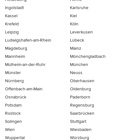
Ingolstadt
Karlsruhe
Kassel
Kiel
Krefeld
Köln
Leipzig
Leverkusen
Ludwigshafen-am-Rhein
Lübeck
Magdeburg
Mainz
Mannheim
Mönchen­gladbach
Mülheim-an-der-Ruhr
München
Münster
Neuss
Nürnberg
Oberhausen
Offenbach-am-Main
Oldenburg
Osnabrück
Paderborn
Potsdam
Regensburg
Rostock
Saarbrücken
Solingen
Stuttgart
Wien
Wiesbaden
Wuppertal
Würzburg