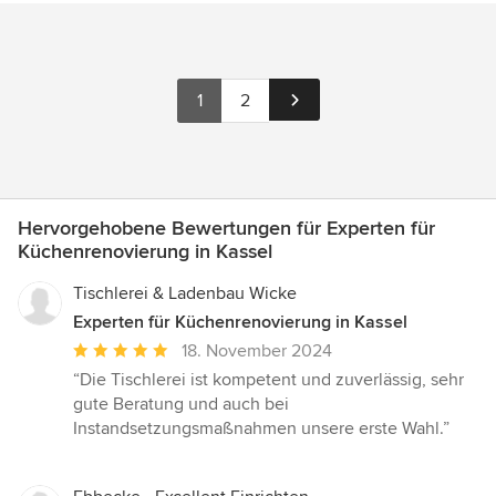
1
2
Hervorgehobene Bewertungen für Experten für
Küchenrenovierung in Kassel
Tischlerei & Ladenbau Wicke
Experten für Küchenrenovierung in Kassel
Durchschnittliche
18. November 2024
Bewertung:
“Die Tischlerei ist kompetent und zuverlässig, sehr
5
gute Beratung und auch bei
von
Instandsetzungsmaßnahmen unsere erste Wahl.”
5
Sternen