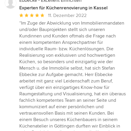
Ebbecke - Excellent Einrichten
Experten für Küchenrenovierung in Kassel
Durchschnittliche
11. Dezember 2022
Bewertung:
“Im Zuge der Abwicklung von Immobilienmandaten
5
und/oder Bauprojekten stellt sich unseren
von
Kundinnen und Kunden oftmals die Frage nach
5
einem kompetenten Ansprechpartner für
Sternen
individuelle Raum- bzw. Küchenlösungen. Die
Realisierung von exklusiven und hochwertigen
Küchen, so besonders und einzigartig wie der
Mensch u. die Immobilie selbst, hat sich Stefan
Ebbecke zur Aufgabe gemacht. Herr Ebbecke
arbeitet mit ganz viel Leidenschaft zum Beruf,
verfügt über ein einzigartiges Know-how für
Raumgestaltung und Visualisierung, hat ein überaus
fachlich kompetentes Team an seiner Seite und
kommuniziert auf einer persönlichen und
vertrauensvollen Basis mit seinen Kunden. Bei
einem Besuch unseres Küchenbauers in seinem
Küchenatelier in Göttingen durften wir Einblick in