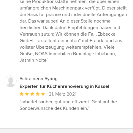
seine Produktionsstätte nehmen, die über einen
umfangreichen Maschinenpark verfügt. Dieser stellt
die Basis für präzise und individuelle Anfertigungen
dar. Das war super! An dieser Stelle nochmal
herzlichen Dank dafür! Empfehlungen haben mit
Vertrauen zutun: Wir können die Fa. „Ebbecke
GmbH – excellent einrichten“ mit Freude und aus
vollster Überzeugung weiterempfehlen. Viele
Grüße, NOAS Immobilien Braunlage Inhaberin,
Jasmin Nolte”
Schreinerei Syring
Experten für Küchenrenovierung in Kassel
Durchschnittliche
21. März 2021
Bewertung:
“arbeitet sauber, gut und effizient. Geht auf die
5
Sonderwünsche des Kunden ein.”
von
5
Sternen