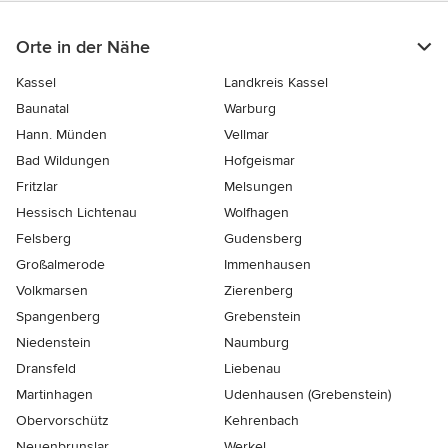
Orte in der Nähe
Kassel
Landkreis Kassel
Baunatal
Warburg
Hann. Münden
Vellmar
Bad Wildungen
Hofgeismar
Fritzlar
Melsungen
Hessisch Lichtenau
Wolfhagen
Felsberg
Gudensberg
Großalmerode
Immenhausen
Volkmarsen
Zierenberg
Spangenberg
Grebenstein
Niedenstein
Naumburg
Dransfeld
Liebenau
Martinhagen
Udenhausen (Grebenstein)
Obervorschütz
Kehrenbach
Neuenbrunslar
Werkel