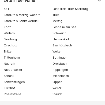
Orte in der Nähe
Kell
Landkreis Trier-Saarburg
Landkreis Merzig-Wadern
Trier
Landkreis Sankt Wendel
Merzig
Konz
Losheim am See
Wadern
Schweich
Saarburg
Hermeskeil
Orscholz
Saarhölzbach
Britten
Weiten
Trittenheim
Bethingen
Naurath
Dreisbach
Niederweiler
Ripplingen
Schank
Michelbach
Schwemlingen
Oppen
Ellerhof
Weiler
Rheinstraße
Staudt