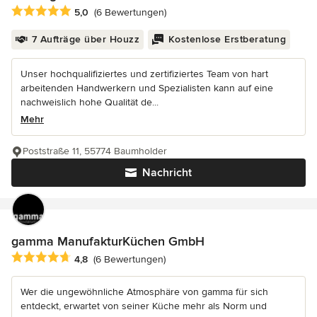
Durchschnittliche Bewertung: 5 von 5 Sternen
5,0
(6 Bewertungen)
7 Aufträge über Houzz
Kostenlose Erstberatung
Unser hochqualifiziertes und zertifiziertes Team von hart
arbeitenden Handwerkern und Spezialisten kann auf eine
nachweislich hohe Qualität de...
Mehr
Poststraße 11, 55774 Baumholder
Nachricht
gamma ManufakturKüchen GmbH
Durchschnittliche Bewertung: 4.8 von 5 Sternen
4,8
(6 Bewertungen)
Wer die ungewöhnliche Atmosphäre von gamma für sich
entdeckt, erwartet von seiner Küche mehr als Norm und