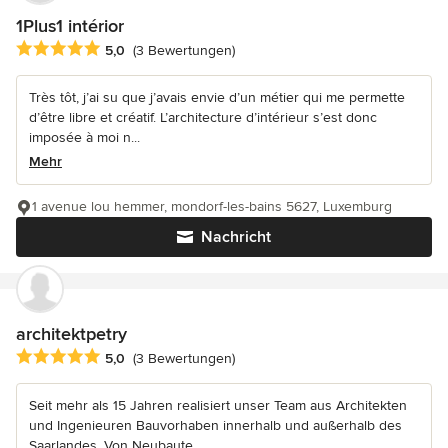
1Plus1 intérior
Durchschnittliche Bewertung: 5 von 5 Sternen
5,0
(3 Bewertungen)
Très tôt, j’ai su que j’avais envie d’un métier qui me permette
d’être libre et créatif. L’architecture d’intérieur s’est donc
imposée à moi n...
Mehr
1 avenue lou hemmer, mondorf-les-bains 5627, Luxemburg
Nachricht
architektpetry
Durchschnittliche Bewertung: 5 von 5 Sternen
5,0
(3 Bewertungen)
Seit mehr als 15 Jahren realisiert unser Team aus Architekten
und Ingenieuren Bauvorhaben innerhalb und außerhalb des
Saarlandes. Von Neubaute...