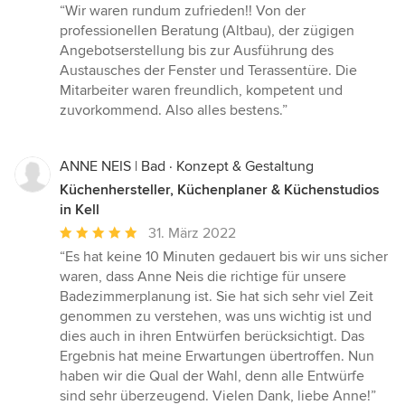
Bewertung:
“Wir waren rundum zufrieden!! Von der
5
professionellen Beratung (Altbau), der zügigen
von
Angebotserstellung bis zur Ausführung des
5
Austausches der Fenster und Terassentüre. Die
Sternen
Mitarbeiter waren freundlich, kompetent und
zuvorkommend. Also alles bestens.”
ANNE NEIS | Bad · Konzept & Gestaltung
Küchenhersteller, Küchenplaner & Küchenstudios
in Kell
Durchschnittliche
31. März 2022
Bewertung:
“Es hat keine 10 Minuten gedauert bis wir uns sicher
5
waren, dass Anne Neis die richtige für unsere
von
Badezimmerplanung ist. Sie hat sich sehr viel Zeit
5
genommen zu verstehen, was uns wichtig ist und
Sternen
dies auch in ihren Entwürfen berücksichtigt. Das
Ergebnis hat meine Erwartungen übertroffen. Nun
haben wir die Qual der Wahl, denn alle Entwürfe
sind sehr überzeugend. Vielen Dank, liebe Anne!”