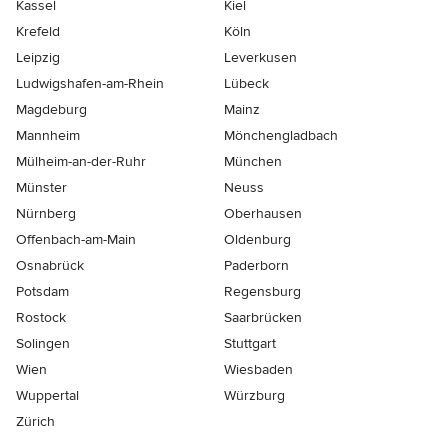
Kassel
Kiel
Krefeld
Köln
Leipzig
Leverkusen
Ludwigshafen-am-Rhein
Lübeck
Magdeburg
Mainz
Mannheim
Mönchen­gladbach
Mülheim-an-der-Ruhr
München
Münster
Neuss
Nürnberg
Oberhausen
Offenbach-am-Main
Oldenburg
Osnabrück
Paderborn
Potsdam
Regensburg
Rostock
Saarbrücken
Solingen
Stuttgart
Wien
Wiesbaden
Wuppertal
Würzburg
Zürich