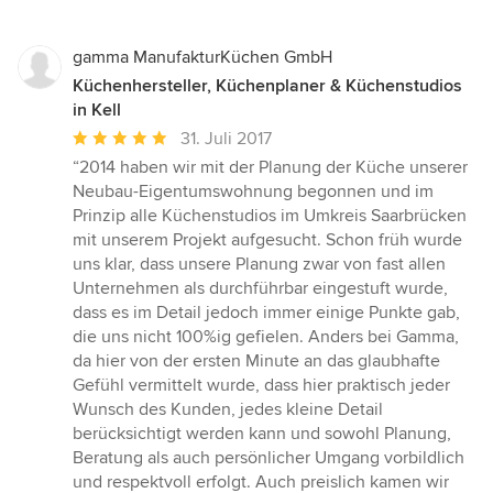
gamma ManufakturKüchen GmbH
Küchenhersteller, Küchenplaner & Küchenstudios
in Kell
Durchschnittliche
31. Juli 2017
Bewertung:
“2014 haben wir mit der Planung der Küche unserer
5
Neubau-Eigentumswohnung begonnen und im
von
Prinzip alle Küchenstudios im Umkreis Saarbrücken
5
mit unserem Projekt aufgesucht. Schon früh wurde
Sternen
uns klar, dass unsere Planung zwar von fast allen
Unternehmen als durchführbar eingestuft wurde,
dass es im Detail jedoch immer einige Punkte gab,
die uns nicht 100%ig gefielen. Anders bei Gamma,
da hier von der ersten Minute an das glaubhafte
Gefühl vermittelt wurde, dass hier praktisch jeder
Wunsch des Kunden, jedes kleine Detail
berücksichtigt werden kann und sowohl Planung,
Beratung als auch persönlicher Umgang vorbildlich
und respektvoll erfolgt. Auch preislich kamen wir