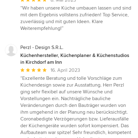
Bewertung:
“Wir haben unsere Küche umbauen lassen und sind
5
mit dem Ergebnis vollstens zufrieden! Top Service,
von
zuverlässig und mit guten Ideen. Klare
5
Weiterempfehlung!”
Sternen
Perzl - Design S.R.L.
Küchenhersteller, Küchenplaner & Küchenstudios
in Kirchdorf am Inn
Durchschnittliche
16. April 2023
Bewertung:
“Exzellente Beratung und tolle Vorschläge zum
5
Küchendesign sowie zur Ausstattung. Herr Perzl
von
ging sehr flexibel auf unsere Wünsche und
5
Vorstellungen ein. Nachträgliche bauliche
Sternen
Veränderungen durch den Bauträger wurden von
ihm umgehend in der Planung neu berücksichtigt.
Coronabedigte Verzögerungen bzw. Lieferausfälle
der Küchengeräte wurden sofort kompensiert. Das
Aufbauteam war spitze! Sehr freundlich, kompetent