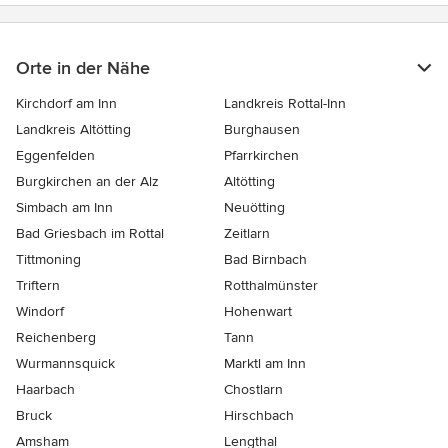
Orte in der Nähe
Kirchdorf am Inn
Landkreis Rottal-Inn
Landkreis Altötting
Burghausen
Eggenfelden
Pfarrkirchen
Burgkirchen an der Alz
Altötting
Simbach am Inn
Neuötting
Bad Griesbach im Rottal
Zeitlarn
Tittmoning
Bad Birnbach
Triftern
Rotthalmünster
Windorf
Hohenwart
Reichenberg
Tann
Wurmannsquick
Marktl am Inn
Haarbach
Chostlarn
Bruck
Hirschbach
Amsham
Lengthal