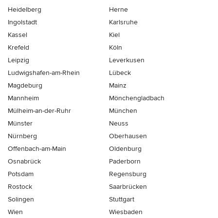
Heidelberg
Herne
Ingolstadt
Karlsruhe
Kassel
Kiel
Krefeld
Köln
Leipzig
Leverkusen
Ludwigshafen-am-Rhein
Lübeck
Magdeburg
Mainz
Mannheim
Mönchen­gladbach
Mülheim-an-der-Ruhr
München
Münster
Neuss
Nürnberg
Oberhausen
Offenbach-am-Main
Oldenburg
Osnabrück
Paderborn
Potsdam
Regensburg
Rostock
Saarbrücken
Solingen
Stuttgart
Wien
Wiesbaden