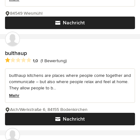
84549 Wiesmühl
Nachricht
bulthaup
Durchschnittliche Bewertung: 1 von 5 Sternen
1,0
(1 Bewertung)
bulthaup kitchens are places where people come together and
communicate – but also where people relax and feel at home.
They allow people to b...
Mehr
Aich/Werkstraße 6, 84155 Bodenkirchen
Nachricht