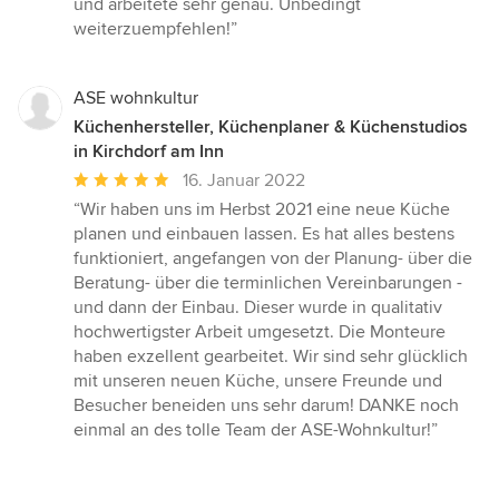
und arbeitete sehr genau. Unbedingt
weiterzuempfehlen!”
ASE wohnkultur
Küchenhersteller, Küchenplaner & Küchenstudios
in Kirchdorf am Inn
Durchschnittliche
16. Januar 2022
Bewertung:
“Wir haben uns im Herbst 2021 eine neue Küche
5
planen und einbauen lassen. Es hat alles bestens
von
funktioniert, angefangen von der Planung- über die
5
Beratung- über die terminlichen Vereinbarungen -
Sternen
und dann der Einbau. Dieser wurde in qualitativ
hochwertigster Arbeit umgesetzt. Die Monteure
haben exzellent gearbeitet. Wir sind sehr glücklich
mit unseren neuen Küche, unsere Freunde und
Besucher beneiden uns sehr darum! DANKE noch
einmal an des tolle Team der ASE-Wohnkultur!”