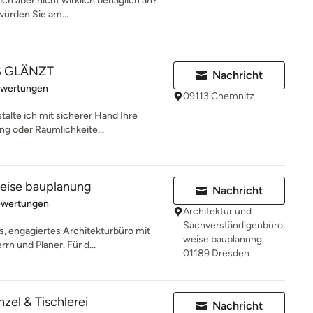
ich aber nicht wirklich behaglich an?
würden Sie am...
S GLÄNZT
Nachricht
rtung: 5 von 5 Sternen
ewertungen
09113 Chemnitz
talte ich mit sicherer Hand Ihre
ng oder Räumlichkeite...
weise bauplanung
Nachricht
rtung: 4.8 von 5 Sternen
ewertungen
Architektur und
Sachverständigenbüro,
es, engagiertes Architekturbüro mit
weise bauplanung,
n und Planer. Für d...
01189 Dresden
zel & Tischlerei
Nachricht