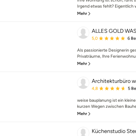
Ihre Wohnung ist schön, fühlt s
Irgend etwas fehlt? Eigentlich 
Mehr
ALLES GOLD WA
Durchschnittliche Bewe
5,0
6 B
Als passionierte Designerin ges
Privaträume, Ihre Ferienwohnu
Mehr
Architekturbüro 
Durchschnittliche Bewe
4,8
5 B
weise bauplanung ist ein klein
kurzen Wegen zwischen Bauherr
Mehr
Küchenstudio Sten