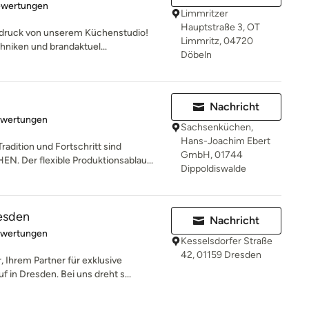
rtung: 5 von 5 Sternen
ewertungen
Limmritzer
Hauptstraße 3, OT
ndruck von unserem Küchenstudio!
Limmritz, 04720
hniken und brandaktuel...
Döbeln
Nachricht
rtung: 5 von 5 Sternen
ewertungen
Sachsenküchen,
Hans-Joachim Ebert
ition und Fortschritt sind
GmbH, 01744
 Der flexible Produktionsablau...
Dippoldiswalde
resden
Nachricht
rtung: 5 von 5 Sternen
ewertungen
Kesselsdorfer Straße
42, 01159 Dresden
 Ihrem Partner für exklusive
in Dresden. Bei uns dreht s...