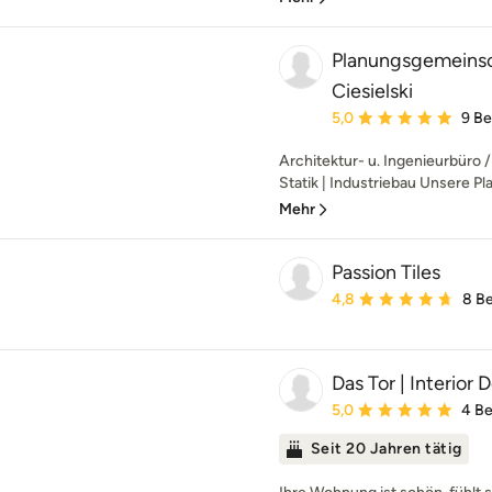
Planungsgemeinsc
Ciesielski
Durchschnittliche Bewe
5,0
9 B
Architektur- u. Ingenieurbüro 
Statik | Industriebau Unsere P
Mehr
Passion Tiles
Durchschnittliche Bewe
4,8
8 B
Das Tor | Interior 
Durchschnittliche Bewe
5,0
4 B
Seit 20 Jahren tätig