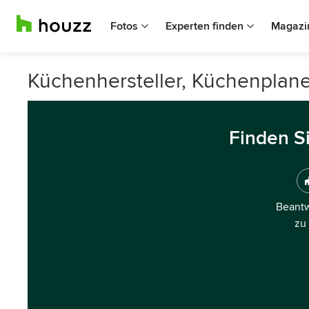
Fotos
Experten finden
Magazi
Küchenhersteller, Küchenplane
Finden S
Beantw
zu