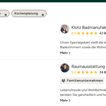
m
Küchenplanung
Klotz Badmanufa
Durchschnittliche Bewe
5,0
43 
Unser Spezialgebiet stellt die
Badezimmern sowie die Wohnra
Mehr
Raumausstattung
Durchschnittliche Bewe
5,0
34 
Familienunternehmen
Lebensfreude und Wohlbefinden
beraten Sie ganzheitlich und hel
Mehr