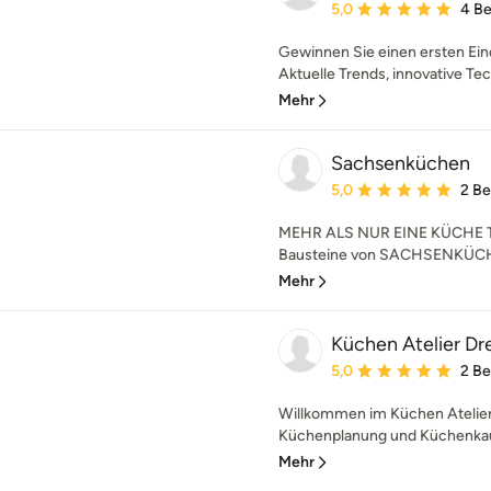
Durchschnittliche Bewe
5,0
4 B
Gewinnen Sie einen ersten Ei
Aktuelle Trends, innovative Tec
Mehr
Sachsenküchen
Durchschnittliche Bewe
5,0
2 B
MEHR ALS NUR EINE KÜCHE Trad
Bausteine von SACHSENKÜCHEN.
Mehr
Küchen Atelier D
Durchschnittliche Bewe
5,0
2 B
Willkommen im Küchen Atelier,
Küchenplanung und Küchenkauf 
Mehr