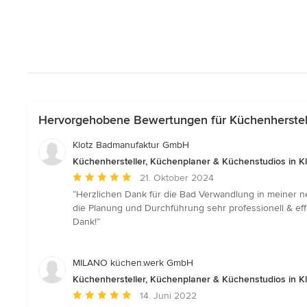
Hervorgehobene Bewertungen für Küchenherstell
Klotz Badmanufaktur GmbH
Küchenhersteller, Küchenplaner & Küchenstudios in K
Durchschnittliche
21. Oktober 2024
Bewertung:
“Herzlichen Dank für die Bad Verwandlung in meiner n
5
die Planung und Durchführung sehr professionell & eff
von
Dank!”
5
Sternen
MILANO küchen.werk GmbH
Küchenhersteller, Küchenplaner & Küchenstudios in K
Durchschnittliche
14. Juni 2022