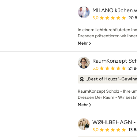
MILANO küchen.
Durchschnittliche Bewe
5,0
20 
In einem lichtdurchfluteten In
Dresden präsentieren wir Ihnen
Mehr
RaumKonzept Sch
Durchschnittliche Bewe
5,0
21 
„Best of Houzz“-Gewin
RaumKonzept Scholz - Ihre u
Dresden Der Raum - Wir besti
Mehr
WØHLBEHAGN - me
Durchschnittliche Bewe
5,0
13 