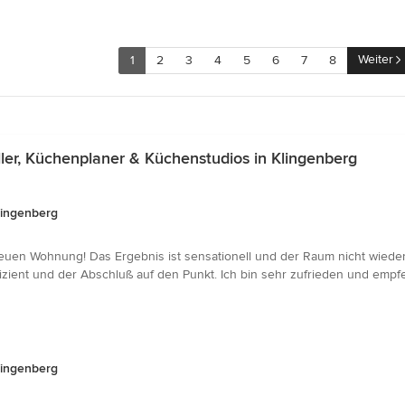
Weiter
1
2
3
4
5
6
7
8
er, Küchenplaner & Küchenstudios in Klingenberg
lingenberg
euen Wohnung! Das Ergebnis ist sensationell und der Raum nicht wiede
izient und der Abschluß auf den Punkt. Ich bin sehr zufrieden und empf
lingenberg