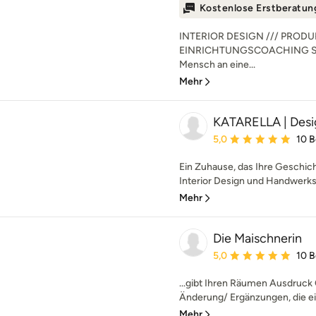
Kostenlose Erstberatun
INTERIOR DESIGN /// PRODU
EINRICHTUNGSCOACHING Stell d
Mensch an eine...
Mehr
KATARELLA | Des
Durchschnittliche Bewe
5,0
10 
Ein Zuhause, das Ihre Geschich
Interior Design und Handwerksk
Mehr
Die Maischnerin
Durchschnittliche Bewe
5,0
10 
...gibt Ihren Räumen Ausdruck O
Änderung/ Ergänzungen, die ei
Mehr