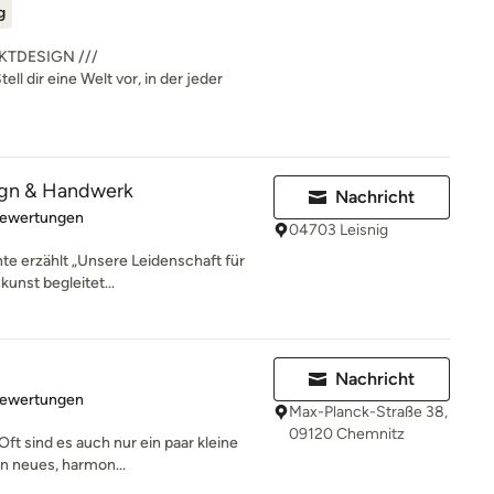
g
KTDESIGN ///
ir eine Welt vor, in der jeder
ign & Handwerk
Nachricht
rtung: 5 von 5 Sternen
Bewertungen
04703 Leisnig
te erzählt „Unsere Leidenschaft für
unst begleitet...
Nachricht
rtung: 5 von 5 Sternen
Bewertungen
Max-Planck-Straße 38,
09120 Chemnitz
ft sind es auch nur ein paar kleine
n neues, harmon...