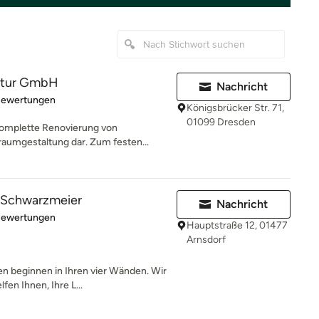
ktur GmbH
Nachricht
rtung: 5 von 5 Sternen
Bewertungen
Königsbrücker Str. 71,
01099 Dresden
 komplette Renovierung von
umgestaltung dar. Zum festen...
 Schwarzmeier
Nachricht
rtung: 5 von 5 Sternen
Bewertungen
Hauptstraße 12, 01477
Arnsdorf
 beginnen in Ihren vier Wänden. Wir
fen Ihnen, Ihre L...