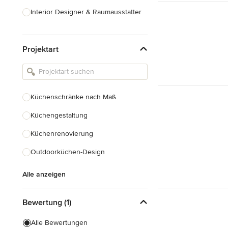
Interior Designer & Raumausstatter
Küchenplanung
Projektart
Landschaftsarchitekten
Armaturen & Sanitärbedarf
Beleuchtung
Küchenschränke nach Maß
Einbauschränke
Küchengestaltung
Alle anzeigen
Küchenrenovierung
Outdoorküchen-Design
Alle anzeigen
Bewertung (1)
Alle Bewertungen