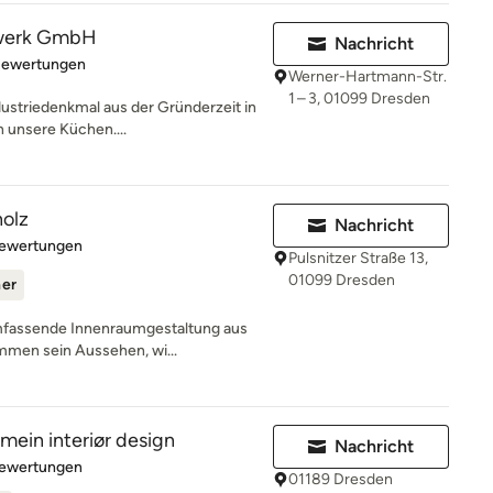
werk GmbH
Nachricht
rtung: 5 von 5 Sternen
Bewertungen
Werner-Hartmann-Str.
1 – 3, 01099 Dresden
dustriedenkmal aus der Gründerzeit in
 unsere Küchen....
olz
Nachricht
rtung: 5 von 5 Sternen
Bewertungen
Pulsnitzer Straße 13,
01099 Dresden
ner
mfassende Innenraumgestaltung aus
mmen sein Aussehen, wi...
in interiør design
Nachricht
rtung: 5 von 5 Sternen
Bewertungen
01189 Dresden