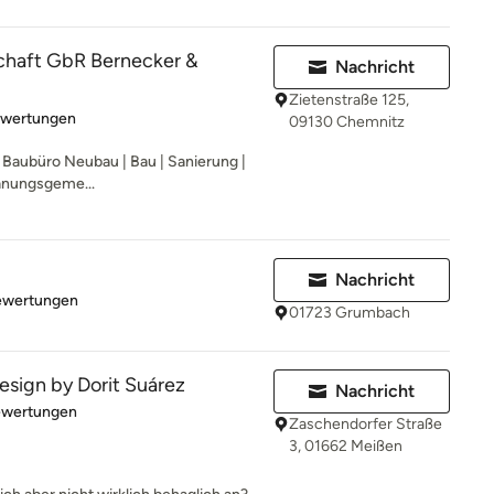
haft GbR Bernecker &
Nachricht
Zietenstraße 125,
rtung: 5 von 5 Sternen
ewertungen
09130 Chemnitz
/ Baubüro Neubau | Bau | Sanierung |
lanungsgeme...
Nachricht
rtung: 4.8 von 5 Sternen
ewertungen
01723 Grumbach
Design by Dorit Suárez
Nachricht
rtung: 5 von 5 Sternen
ewertungen
Zaschendorfer Straße
3, 01662 Meißen