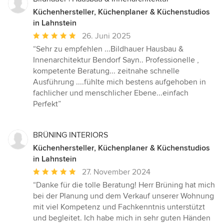
Küchenhersteller, Küchenplaner & Küchenstudios
in Lahnstein
Durchschnittliche
26. Juni 2025
Bewertung:
“Sehr zu empfehlen ...Bildhauer Hausbau &
5
Innenarchitektur Bendorf Sayn.. Professionelle ,
von
kompetente Beratung... zeitnahe schnelle
5
Ausführung ....fühlte mich bestens aufgehoben in
Sternen
fachlicher und menschlicher Ebene...einfach
Perfekt”
BRÜNING INTERIORS
Küchenhersteller, Küchenplaner & Küchenstudios
in Lahnstein
Durchschnittliche
27. November 2024
Bewertung:
“Danke für die tolle Beratung! Herr Brüning hat mich
5
bei der Planung und dem Verkauf unserer Wohnung
von
mit viel Kompetenz und Fachkenntnis unterstützt
5
und begleitet. Ich habe mich in sehr guten Händen