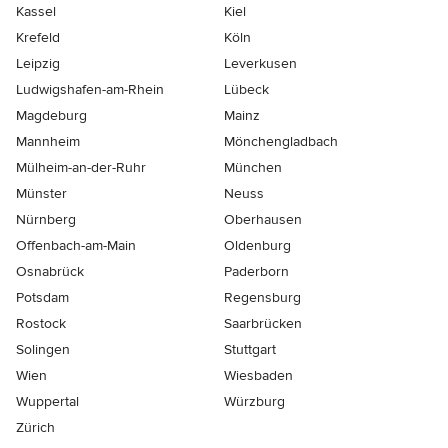
Kassel
Kiel
Krefeld
Köln
Leipzig
Leverkusen
Ludwigshafen-am-Rhein
Lübeck
Magdeburg
Mainz
Mannheim
Mönchen­gladbach
Mülheim-an-der-Ruhr
München
Münster
Neuss
Nürnberg
Oberhausen
Offenbach-am-Main
Oldenburg
Osnabrück
Paderborn
Potsdam
Regensburg
Rostock
Saarbrücken
Solingen
Stuttgart
Wien
Wiesbaden
Wuppertal
Würzburg
Zürich