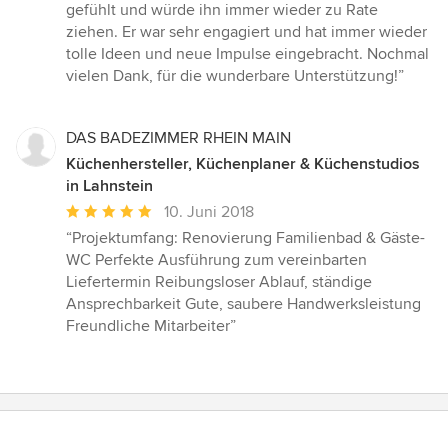
Sternen
gefühlt und würde ihn immer wieder zu Rate
ziehen. Er war sehr engagiert und hat immer wieder
tolle Ideen und neue Impulse eingebracht. Nochmal
vielen Dank, für die wunderbare Unterstützung!”
DAS BADEZIMMER RHEIN MAIN
Küchenhersteller, Küchenplaner & Küchenstudios
in Lahnstein
Durchschnittliche
10. Juni 2018
Bewertung:
“Projektumfang: Renovierung Familienbad & Gäste-
5
WC Perfekte Ausführung zum vereinbarten
von
Liefertermin Reibungsloser Ablauf, ständige
5
Ansprechbarkeit Gute, saubere Handwerksleistung
Sternen
Freundliche Mitarbeiter”