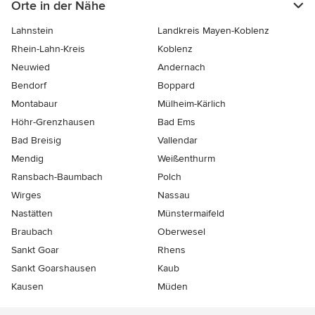
Orte in der Nähe
Lahnstein
Landkreis Mayen-Koblenz
Rhein-Lahn-Kreis
Koblenz
Neuwied
Andernach
Bendorf
Boppard
Montabaur
Mülheim-Kärlich
Höhr-Grenzhausen
Bad Ems
Bad Breisig
Vallendar
Mendig
Weißenthurm
Ransbach-Baumbach
Polch
Wirges
Nassau
Nastätten
Münstermaifeld
Braubach
Oberwesel
Sankt Goar
Rhens
Sankt Goarshausen
Kaub
Kausen
Müden