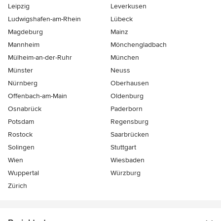
Leipzig
Leverkusen
Ludwigshafen-am-Rhein
Lübeck
Magdeburg
Mainz
Mannheim
Mönchen­gladbach
Mülheim-an-der-Ruhr
München
Münster
Neuss
Nürnberg
Oberhausen
Offenbach-am-Main
Oldenburg
Osnabrück
Paderborn
Potsdam
Regensburg
Rostock
Saarbrücken
Solingen
Stuttgart
Wien
Wiesbaden
Wuppertal
Würzburg
Zürich