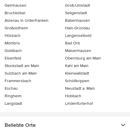
Gelnhausen
Groß-Umstadt
Bruchköbel
Seligenstadt
Alzenau in Unterfranken
Babenhausen
Großostheim
Hain-Gründau
Hösbach
Langenselbold
Mömbris
Bad Orb
Goldbach
Maisenhausen
Elsenfeld
Obernburg am Main
Stockstadt am Main
Kahl am Main
Sulzbach am Main
Kleinwallstadt
Frammersbach
Schöllkrippen
Eschau
Neustadt a. Main
Ringheim
Hobbach
Langstadt
Lindenfurterhof
Beliebte Orte