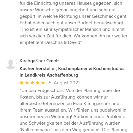
von
für die Einrichtung unseres Hauses gegeben, sich
5
unsere Wünsche genau angehört und sehr gut
Sternen
gespürt, in welche Richtung unser Geschmack geht.
Er hat dabei auch gut unser Budget berücksichtigt.
Tino ist ein sehr sympathischer Mensch und nimmt
sich wirklich Zeit für dich. Wir können ihn nur weiter
empfehlen! Deschna & Devid”
Kirchgäßner GmbH
Küchenhersteller, Küchenplaner & Küchenstudios
in Landkreis Aschaffenburg
Durchschnittliche
5. August 2021
Bewertung:
“Umbau Erdgeschoss! Von der Planung, über die
5
Kosten, bis zur Ausführung können wir nur
von
allerbeste Referenzen an Frau Kirchgässner und
5
ihrem Team ausstellen. Wir fühlen uns pudelwohl in
Sternen
unserer neuen Wohnung! Aufkommende Probleme
und Schwierigkeiten bei der Ausführung wurden
"Nullkommanix" aus dem Weg geräumt. Die Planung