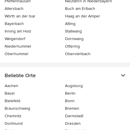
Pfeffenhausen
Neufahrn in Niederbayern
Allersbach
Buch am Erlbach
Wörth an der Isar
Haag an der Amper
Bayerbach
Atting
Inning am Holz
Stallwang
Weigendorf
Dornwang
Niederhummel
Ottering
Oberhummel
Oberviehbach
Beliebte Orte
Aachen
Augsburg
Basel
Berlin
Bielefeld
Bonn
Braunschweig
Bremen
Chemnitz
Darmstadt
Dortmund
Dresden