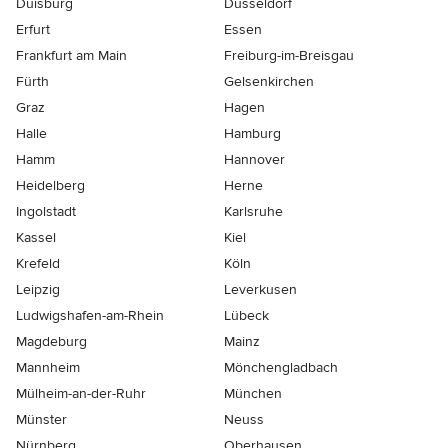
Duisburg
Düsseldorf
Erfurt
Essen
Frankfurt am Main
Freiburg-im-Breisgau
Fürth
Gelsenkirchen
Graz
Hagen
Halle
Hamburg
Hamm
Hannover
Heidelberg
Herne
Ingolstadt
Karlsruhe
Kassel
Kiel
Krefeld
Köln
Leipzig
Leverkusen
Ludwigshafen-am-Rhein
Lübeck
Magdeburg
Mainz
Mannheim
Mönchen­gladbach
Mülheim-an-der-Ruhr
München
Münster
Neuss
Nürnberg
Oberhausen