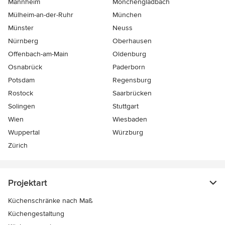
Mannheim
Mönchen­gladbach
Mülheim-an-der-Ruhr
München
Münster
Neuss
Nürnberg
Oberhausen
Offenbach-am-Main
Oldenburg
Osnabrück
Paderborn
Potsdam
Regensburg
Rostock
Saarbrücken
Solingen
Stuttgart
Wien
Wiesbaden
Wuppertal
Würzburg
Zürich
Projektart
Küchenschränke nach Maß
Küchengestaltung