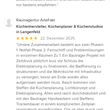
nur bestens empfehlen.”
Raumagentur ArteFakt
Küchenhersteller, Küchenplaner & Küchenstudios
in Langenfeld
Durchschnittliche
22. Dezember 2025
Bewertung:
“Unsere Zusammenarbeit besteht aus zwei Phasen:
5
1. Notfall-Phase 2. Feinschliff und Problemlösungen
von
in einzelnen Räumen Zu 1. Ein Bauträger Projekt mit
5
Zeitdruck plötzlich kurz vor Schluss die
Sternen
Elektroplanung zu finalisieren, die Badfliesung zu
strukturieren und die Wohnküche mit Infrastruktur
zu versorgen, bevor am Ende wieder alles
aufgerissen werden muss. Rasch kommen von
Steffen die Küchenplanung, Lichtkonzept und
Elektroplanung. Alles wird rasch durchdiskutiert und
mit den Bauträger Handwerkern und Steffens
Trockenbauer in einem komplizierten Zeitplan
pragmatisch eingeflochten. Das ist alles durch und