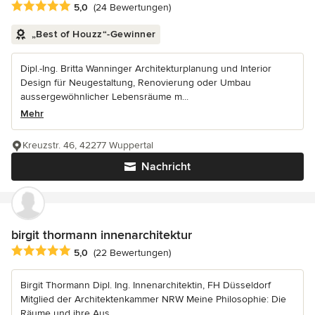
Durchschnittliche Bewertung: 5 von 5 Sternen
5,0
(24 Bewertungen)
„Best of Houzz“-Gewinner
Dipl.-Ing. Britta Wanninger Architekturplanung und Interior
Design für Neugestaltung, Renovierung oder Umbau
aussergewöhnlicher Lebensräume m...
Mehr
Kreuzstr. 46, 42277 Wuppertal
Nachricht
birgit thormann innenarchitektur
Durchschnittliche Bewertung: 5 von 5 Sternen
5,0
(22 Bewertungen)
Birgit Thormann Dipl. Ing. Innenarchitektin, FH Düsseldorf
Mitglied der Architektenkammer NRW Meine Philosophie: Die
Räume und ihre Aus...