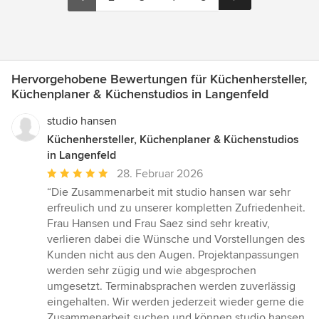
Hervorgehobene Bewertungen für Küchenhersteller,
Küchenplaner & Küchenstudios in Langenfeld
studio hansen
Küchenhersteller, Küchenplaner & Küchenstudios
in Langenfeld
Durchschnittliche
28. Februar 2026
Bewertung:
“Die Zusammenarbeit mit studio hansen war sehr
5
erfreulich und zu unserer kompletten Zufriedenheit.
von
Frau Hansen und Frau Saez sind sehr kreativ,
5
verlieren dabei die Wünsche und Vorstellungen des
Sternen
Kunden nicht aus den Augen. Projektanpassungen
werden sehr zügig und wie abgesprochen
umgesetzt. Terminabsprachen werden zuverlässig
eingehalten. Wir werden jederzeit wieder gerne die
Zusammenarbeit suchen und können studio hansen