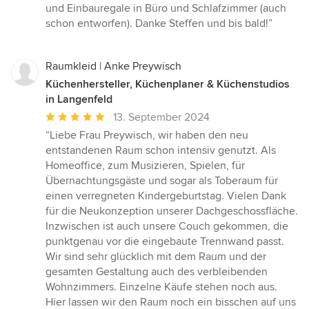
und Einbauregale in Büro und Schlafzimmer (auch
schon entworfen). Danke Steffen und bis bald!”
Raumkleid | Anke Preywisch
Küchenhersteller, Küchenplaner & Küchenstudios
in Langenfeld
Durchschnittliche
13. September 2024
Bewertung:
“Liebe Frau Preywisch, wir haben den neu
5
entstandenen Raum schon intensiv genutzt. Als
von
Homeoffice, zum Musizieren, Spielen, für
5
Übernachtungsgäste und sogar als Toberaum für
Sternen
einen verregneten Kindergeburtstag. Vielen Dank
für die Neukonzeption unserer Dachgeschossfläche.
Inzwischen ist auch unsere Couch gekommen, die
punktgenau vor die eingebaute Trennwand passt.
Wir sind sehr glücklich mit dem Raum und der
gesamten Gestaltung auch des verbleibenden
Wohnzimmers. Einzelne Käufe stehen noch aus.
Hier lassen wir den Raum noch ein bisschen auf uns