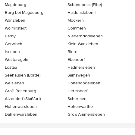
Magdeburg
Schönebeck (Elbe)
Burg bei Magdeburg
Haldensleben I
Wanzleben
Möckern
Wolmirstedt
Gommern
Barby
Niederndodeleben
Gerwisch
Klein Wanzleben
Irxleben
Biere
Westeregeln
Ebendorf
Lostau
Hadmersleben
Seehausen (Börde)
Samswegen
Welsleben
Hohendodeleben
Groß Rosenburg
Hermsdorf
Atzendorf (Staßfurt)
Schermen
Hohenwarsleben
Hohenwarthe
Dahlenwarsleben
Groß Ammensleben