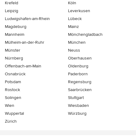
Krefeld
Köln
Leipzig
Leverkusen
Ludwigshafen-am-Rhein
Lübeck
Magdeburg
Mainz
Mannheim
Mönchen­gladbach
Mülheim-an-der-Ruhr
München
Münster
Neuss
Nürnberg
Oberhausen
Offenbach-am-Main
Oldenburg
Osnabrück
Paderborn
Potsdam
Regensburg
Rostock
Saarbrücken
Solingen
Stuttgart
Wien
Wiesbaden
Wuppertal
Würzburg
Zürich