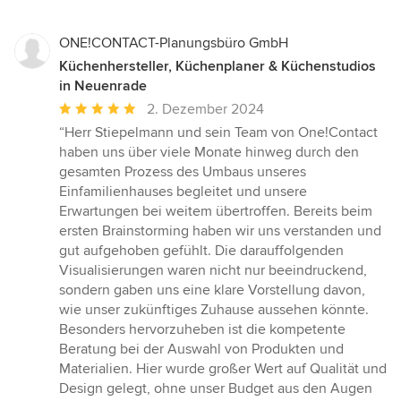
ONE!CONTACT-Planungsbüro GmbH
Küchenhersteller, Küchenplaner & Küchenstudios
in Neuenrade
Durchschnittliche
2. Dezember 2024
Bewertung:
“Herr Stiepelmann und sein Team von One!Contact
5
haben uns über viele Monate hinweg durch den
von
gesamten Prozess des Umbaus unseres
5
Einfamilienhauses begleitet und unsere
Sternen
Erwartungen bei weitem übertroffen. Bereits beim
ersten Brainstorming haben wir uns verstanden und
gut aufgehoben gefühlt. Die darauffolgenden
Visualisierungen waren nicht nur beeindruckend,
sondern gaben uns eine klare Vorstellung davon,
wie unser zukünftiges Zuhause aussehen könnte.
Besonders hervorzuheben ist die kompetente
Beratung bei der Auswahl von Produkten und
Materialien. Hier wurde großer Wert auf Qualität und
Design gelegt, ohne unser Budget aus den Augen