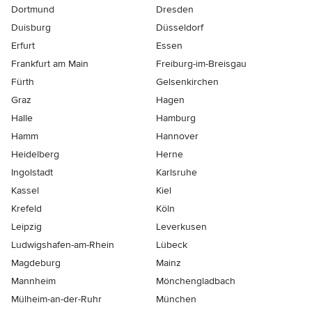
Dortmund
Dresden
Duisburg
Düsseldorf
Erfurt
Essen
Frankfurt am Main
Freiburg-im-Breisgau
Fürth
Gelsenkirchen
Graz
Hagen
Halle
Hamburg
Hamm
Hannover
Heidelberg
Herne
Ingolstadt
Karlsruhe
Kassel
Kiel
Krefeld
Köln
Leipzig
Leverkusen
Ludwigshafen-am-Rhein
Lübeck
Magdeburg
Mainz
Mannheim
Mönchen­gladbach
Mülheim-an-der-Ruhr
München