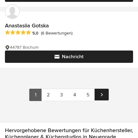
Anastasiia Gotska
Durchschnittliche Bewertung: 5 von 5 Sternen
5,0
(6 Bewertungen)
44787 Bochum
Nachricht
1
2
3
4
5
Hervorgehobene Bewertungen für Küchenhersteller,
Küchenplaner & Küchenstudios in Neuenrade