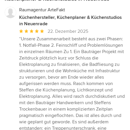
Raumagentur ArteFakt
Küchenhersteller, Küchenplaner & Küchenstudios
in Neuenrade
Durchschnittliche
22. Dezember 2025
Bewertung:
“Unsere Zusammenarbeit besteht aus zwei Phasen:
5
1. Notfall-Phase 2. Feinschliff und Problemlösungen
von
in einzelnen Räumen Zu 1. Ein Bauträger Projekt mit
5
Zeitdruck plötzlich kurz vor Schluss die
Sternen
Elektroplanung zu finalisieren, die Badfliesung zu
strukturieren und die Wohnküche mit Infrastruktur
zu versorgen, bevor am Ende wieder alles
aufgerissen werden muss. Rasch kommen von
Steffen die Küchenplanung, Lichtkonzept und
Elektroplanung. Alles wird rasch durchdiskutiert und
mit den Bauträger Handwerkern und Steffens
Trockenbauer in einem komplizierten Zeitplan
pragmatisch eingeflochten. Das ist alles durch und
wie geplant gut geworde. Es sind außerdem
entstanden: ein Treppenunterschrank, eine