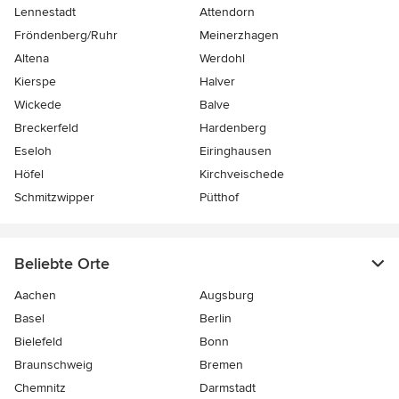
Lennestadt
Attendorn
Fröndenberg/Ruhr
Meinerzhagen
Altena
Werdohl
Kierspe
Halver
Wickede
Balve
Breckerfeld
Hardenberg
Eseloh
Eiringhausen
Höfel
Kirchveischede
Schmitzwipper
Pütthof
Beliebte Orte
Aachen
Augsburg
Basel
Berlin
Bielefeld
Bonn
Braunschweig
Bremen
Chemnitz
Darmstadt