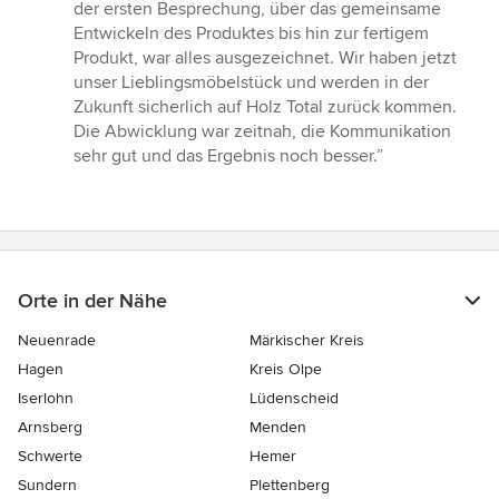
5
der ersten Besprechung, über das gemeinsame
von
Entwickeln des Produktes bis hin zur fertigem
5
Produkt, war alles ausgezeichnet. Wir haben jetzt
Sternen
unser Lieblingsmöbelstück und werden in der
Zukunft sicherlich auf Holz Total zurück kommen.
Die Abwicklung war zeitnah, die Kommunikation
sehr gut und das Ergebnis noch besser.”
Orte in der Nähe
Neuenrade
Märkischer Kreis
Hagen
Kreis Olpe
Iserlohn
Lüdenscheid
Arnsberg
Menden
Schwerte
Hemer
Sundern
Plettenberg