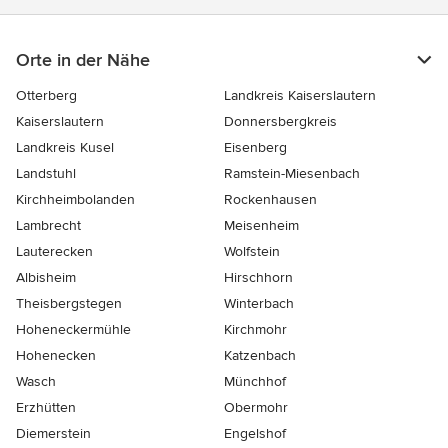
Orte in der Nähe
Otterberg
Landkreis Kaiserslautern
Kaiserslautern
Donnersbergkreis
Landkreis Kusel
Eisenberg
Landstuhl
Ramstein-Miesenbach
Kirchheimbolanden
Rockenhausen
Lambrecht
Meisenheim
Lauterecken
Wolfstein
Albisheim
Hirschhorn
Theisbergstegen
Winterbach
Hoheneckermühle
Kirchmohr
Hohenecken
Katzenbach
Wasch
Münchhof
Erzhütten
Obermohr
Diemerstein
Engelshof