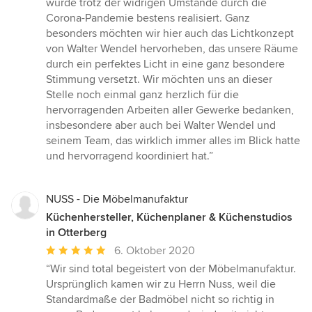
wurde trotz der widrigen Umstände durch die
Corona-Pandemie bestens realisiert. Ganz
besonders möchten wir hier auch das Lichtkonzept
von Walter Wendel hervorheben, das unsere Räume
durch ein perfektes Licht in eine ganz besondere
Stimmung versetzt. Wir möchten uns an dieser
Stelle noch einmal ganz herzlich für die
hervorragenden Arbeiten aller Gewerke bedanken,
insbesondere aber auch bei Walter Wendel und
seinem Team, das wirklich immer alles im Blick hatte
und hervorragend koordiniert hat.”
NUSS - Die Möbelmanufaktur
Küchenhersteller, Küchenplaner & Küchenstudios
in Otterberg
Durchschnittliche
6. Oktober 2020
Bewertung:
“Wir sind total begeistert von der Möbelmanufaktur.
5
Ursprünglich kamen wir zu Herrn Nuss, weil die
von
Standardmaße der Badmöbel nicht so richtig in
5