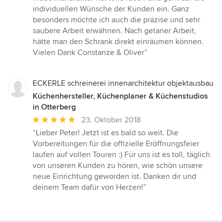
individuellen Wünsche der Kunden ein. Ganz
besonders möchte ich auch die präzise und sehr
saubere Arbeit erwähnen. Nach getaner Arbeit,
hätte man den Schrank direkt einräumen können.
Vielen Dank Constanze & Oliver”
ECKERLE schreinerei innenarchitektur objektausbau
Küchenhersteller, Küchenplaner & Küchenstudios
in Otterberg
Durchschnittliche
23. Oktober 2018
Bewertung:
“Lieber Peter! Jetzt ist es bald so weit. Die
5
Vorbereitungen für die offizielle Eröffnungsfeier
von
laufen auf vollen Touren :) Für uns ist es toll, täglich
5
von unseren Kunden zu hören, wie schön unsere
Sternen
neue Einrichtung geworden ist. Danken dir und
deinem Team dafür von Herzen!”