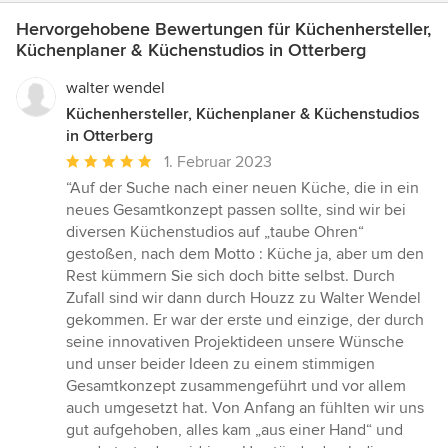
Hervorgehobene Bewertungen für Küchenhersteller,
Küchenplaner & Küchenstudios in Otterberg
walter wendel
Küchenhersteller, Küchenplaner & Küchenstudios
in Otterberg
Durchschnittliche
1. Februar 2023
Bewertung:
“Auf der Suche nach einer neuen Küche, die in ein
5
neues Gesamtkonzept passen sollte, sind wir bei
von
diversen Küchenstudios auf „taube Ohren“
5
gestoßen, nach dem Motto : Küche ja, aber um den
Sternen
Rest kümmern Sie sich doch bitte selbst. Durch
Zufall sind wir dann durch Houzz zu Walter Wendel
gekommen. Er war der erste und einzige, der durch
seine innovativen Projektideen unsere Wünsche
und unser beider Ideen zu einem stimmigen
Gesamtkonzept zusammengeführt und vor allem
auch umgesetzt hat. Von Anfang an fühlten wir uns
gut aufgehoben, alles kam „aus einer Hand“ und