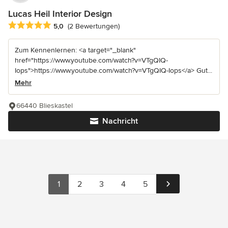
Lucas Heil Interior Design
Durchschnittliche Bewertung: 5 von 5 Sternen
5,0
(2 Bewertungen)
Zum Kennenlernen: <a target="_blank"
href="https://www.youtube.com/watch?v=VTgQIQ-
Iops">https://www.youtube.com/watch?v=VTgQIQ-Iops</a> Gut...
Mehr
66440 Blieskastel
Nachricht
1
2
3
4
5