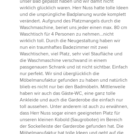
unser Bad gepasst haben und wir damit nicht
Sternen
wirklich glücklich waren. Herr Nuss hatte tolle Ideen
und die ursprüngliche Badplanung wurde komplett
verändert. Aufgrund des Platzmangels durch die
Waschmaschine, beriet uns jeder einen max. 80 cm
Waschtisch für 4 Personen zu nehmen...nicht
wirklich toll. Durch die Neugestaltung haben wir
nun ein traumhaftes Badezimmer mit zwei
Waschtischen, viel Platz, sehr viel Staufläche und
die Waschmaschine verschwand in einem
passgenauen Schrank und ist nicht sichtbar. Einfach
nur perfekt. Wir sind überglücklich die
Möbelmanufaktur gefunden zu haben und natürlich
blieb es nicht nur bei den Badmöbeln. Mittlerweile
haben wir auch das Gäste-WC, eine ganz tolle
Ankleide und auch die Garderobe die einfach nur
toll aussehen. Unter anderem ist auch zu erwähnen,
dass Herr Nuss sogar einen geeigneten Platz für
unseren kleinen Kobold (Saugroboter) im Bereich
der Sockelleiste der Garderobe gefunden hat. Die
Möbelmanufaktur hat tolle Ideen und geht auf die