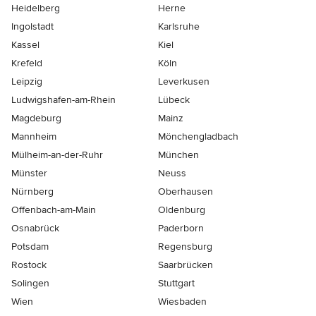
Heidelberg
Herne
Ingolstadt
Karlsruhe
Kassel
Kiel
Krefeld
Köln
Leipzig
Leverkusen
Ludwigshafen-am-Rhein
Lübeck
Magdeburg
Mainz
Mannheim
Mönchen­gladbach
Mülheim-an-der-Ruhr
München
Münster
Neuss
Nürnberg
Oberhausen
Offenbach-am-Main
Oldenburg
Osnabrück
Paderborn
Potsdam
Regensburg
Rostock
Saarbrücken
Solingen
Stuttgart
Wien
Wiesbaden