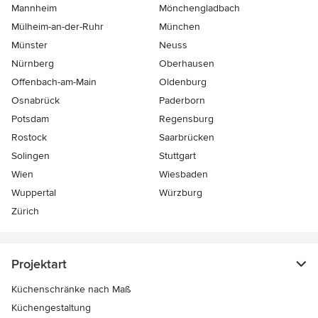
Mannheim
Mönchen­gladbach
Mülheim-an-der-Ruhr
München
Münster
Neuss
Nürnberg
Oberhausen
Offenbach-am-Main
Oldenburg
Osnabrück
Paderborn
Potsdam
Regensburg
Rostock
Saarbrücken
Solingen
Stuttgart
Wien
Wiesbaden
Wuppertal
Würzburg
Zürich
Projektart
Küchenschränke nach Maß
Küchengestaltung