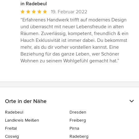
in Radebeul
Durchschnittliche
19. Februar 2022
Bewertung:
“Erfahrenes Handwerk trifft auf modernes Design
5
und überrascht mit neuer Lebensfreude in alten
von
Räumen. Zuverlässig, kompetent, freundlich & ein
5
Hauch Exklusivität ist immer dabei. Du bekommst
Sternen
mehr, als du dir vorher vorstellen kannst. Eine
Beziehung für das ganze Leben, wer Schöner
Wohnen zu seinem Wohlgefühl gemacht hat.”
Orte in der Nähe
Radebeul
Dresden
Landkreis Meißen
Freiberg
Freital
Pirna
Coswig
Radeberg