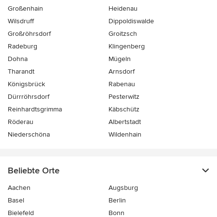
Großenhain
Heidenau
Wilsdruff
Dippoldiswalde
Großröhrsdorf
Groitzsch
Radeburg
Klingenberg
Dohna
Mügeln
Tharandt
Arnsdorf
Königsbrück
Rabenau
Dürrröhrsdorf
Pesterwitz
Reinhardtsgrimma
Käbschütz
Röderau
Albertstadt
Niederschöna
Wildenhain
Beliebte Orte
Aachen
Augsburg
Basel
Berlin
Bielefeld
Bonn