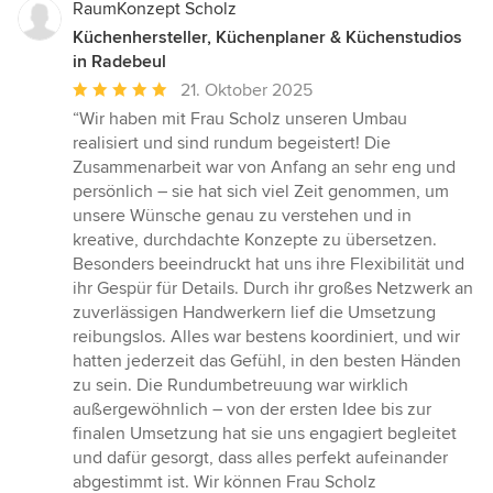
RaumKonzept Scholz
Küchenhersteller, Küchenplaner & Küchenstudios
in Radebeul
Durchschnittliche
21. Oktober 2025
Bewertung:
“Wir haben mit Frau Scholz unseren Umbau
5
realisiert und sind rundum begeistert! Die
von
Zusammenarbeit war von Anfang an sehr eng und
5
persönlich – sie hat sich viel Zeit genommen, um
Sternen
unsere Wünsche genau zu verstehen und in
kreative, durchdachte Konzepte zu übersetzen.
Besonders beeindruckt hat uns ihre Flexibilität und
ihr Gespür für Details. Durch ihr großes Netzwerk an
zuverlässigen Handwerkern lief die Umsetzung
reibungslos. Alles war bestens koordiniert, und wir
hatten jederzeit das Gefühl, in den besten Händen
zu sein. Die Rundumbetreuung war wirklich
außergewöhnlich – von der ersten Idee bis zur
finalen Umsetzung hat sie uns engagiert begleitet
und dafür gesorgt, dass alles perfekt aufeinander
abgestimmt ist. Wir können Frau Scholz