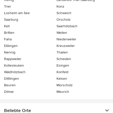
Trier
Konz
Losheim am See
Schweich
Saarburg
Orscholz
Kell
Saarhölzbach
Britten
Weiten
Faha
Niederweiler
Eßlingen
Kreuzweiler
Nennig
Thailen
Rappweiler
Scheiden
Kollesleuken
Esingen
Waldhölzbach
Konfeld
Dittlingen
Kelsen
Beuren
Morscholz
Dilmar
Meurich
Beliebte Orte