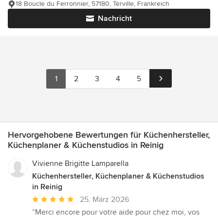
18 Boucle du Ferronnier, 57180, Terville, Frankreich
Nachricht
1
2
3
4
5
Hervorgehobene Bewertungen für Küchenhersteller,
Küchenplaner & Küchenstudios in Reinig
Vivienne Brigitte Lamparella
Küchenhersteller, Küchenplaner & Küchenstudios
in Reinig
Durchschnittliche
25. März 2026
Bewertung:
“Merci encore pour votre aide pour chez moi, vos