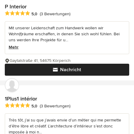
P Interior
Durchschnittliche Bewertung: 5 von 5 Sternen
5,0
(3 Bewertungen)
Mit unserer Leidenschaft zum Handwerk wollen wir
Wohn(t)räume erschaffen, in denen Sie sich wohl fühlen. Bei
uns werden Ihre Projekte für u...
Mehr
Gaytalstraße 41, 54675 Körperich
Nachricht
1Plus1 intérior
Durchschnittliche Bewertung: 5 von 5 Sternen
5,0
(3 Bewertungen)
Très tôt, j’ai su que j’avais envie d’un métier qui me permette
d’être libre et créatif. L’architecture d’intérieur s’est donc
imposée à moi n...