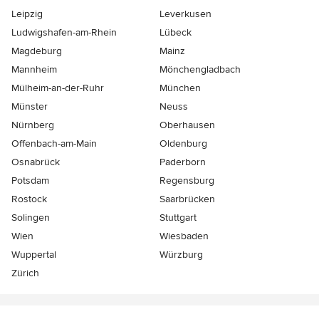
Leipzig
Leverkusen
Ludwigshafen-am-Rhein
Lübeck
Magdeburg
Mainz
Mannheim
Mönchen­gladbach
Mülheim-an-der-Ruhr
München
Münster
Neuss
Nürnberg
Oberhausen
Offenbach-am-Main
Oldenburg
Osnabrück
Paderborn
Potsdam
Regensburg
Rostock
Saarbrücken
Solingen
Stuttgart
Wien
Wiesbaden
Wuppertal
Würzburg
Zürich