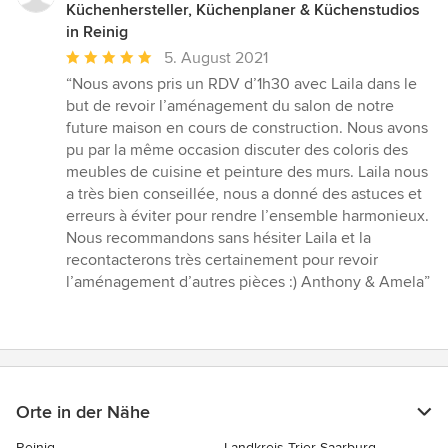
Küchenhersteller, Küchenplaner & Küchenstudios
in Reinig
Durchschnittliche
5. August 2021
Bewertung:
“Nous avons pris un RDV d’1h30 avec Laila dans le
5
but de revoir l’aménagement du salon de notre
von
future maison en cours de construction. Nous avons
5
pu par la même occasion discuter des coloris des
Sternen
meubles de cuisine et peinture des murs. Laila nous
a très bien conseillée, nous a donné des astuces et
erreurs à éviter pour rendre l’ensemble harmonieux.
Nous recommandons sans hésiter Laila et la
recontacterons très certainement pour revoir
l’aménagement d’autres pièces :) Anthony & Amela”
Orte in der Nähe
Reinig
Landkreis Trier-Saarburg