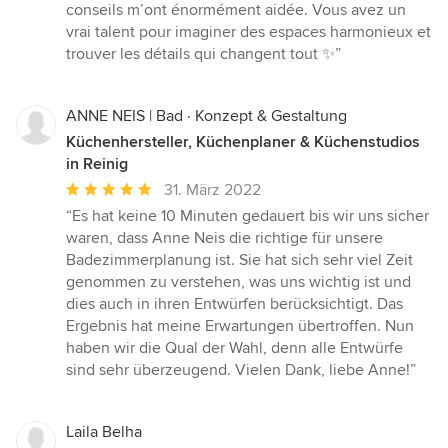
5
conseils m’ont énormément aidée. Vous avez un
von
vrai talent pour imaginer des espaces harmonieux et
5
trouver les détails qui changent tout ✨”
Sternen
ANNE NEIS | Bad · Konzept & Gestaltung
Küchenhersteller, Küchenplaner & Küchenstudios
in Reinig
Durchschnittliche
31. März 2022
Bewertung:
“Es hat keine 10 Minuten gedauert bis wir uns sicher
5
waren, dass Anne Neis die richtige für unsere
von
Badezimmerplanung ist. Sie hat sich sehr viel Zeit
5
genommen zu verstehen, was uns wichtig ist und
Sternen
dies auch in ihren Entwürfen berücksichtigt. Das
Ergebnis hat meine Erwartungen übertroffen. Nun
haben wir die Qual der Wahl, denn alle Entwürfe
sind sehr überzeugend. Vielen Dank, liebe Anne!”
Laila Belha