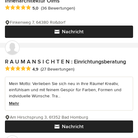
Innenarchitektur Olms
Durchschnittliche Bewertung: 5 von 5 Sternen
5,0
(36 Bewertungen)
Finkenweg 7, 64380 Roßdorf
Nachricht
R A U M A N S I C H T E N : Einrichtungsberatung
Durchschnittliche Bewertung: 4.9 von 5 Sternen
4,9
(27 Bewertungen)
Mein Motto: Verlieben Sie sich neu in Ihre Räume! Kreativ,
einfühlsam und mit feinem Gespür für Farben, Formen und
individuelle Wünsche. Tra...
Mehr
Am Hirschsprung 3, 61352 Bad Homburg
Nachricht