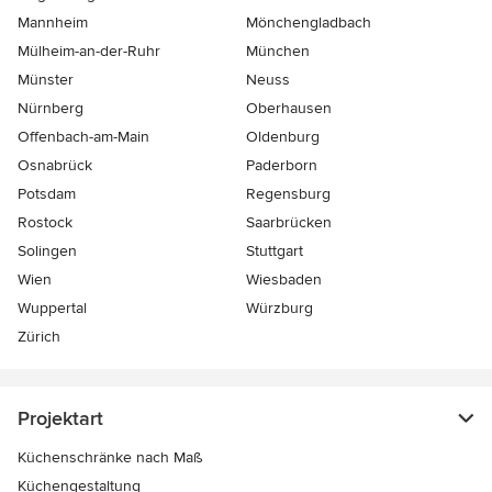
Mannheim
Mönchen­gladbach
Mülheim-an-der-Ruhr
München
Münster
Neuss
Nürnberg
Oberhausen
Offenbach-am-Main
Oldenburg
Osnabrück
Paderborn
Potsdam
Regensburg
Rostock
Saarbrücken
Solingen
Stuttgart
Wien
Wiesbaden
Wuppertal
Würzburg
Zürich
Projektart
Küchenschränke nach Maß
Küchengestaltung