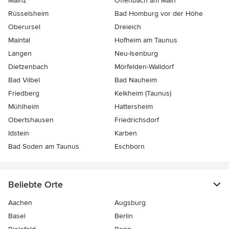
Mainz
Offenbach am Main
Rüsselsheim
Bad Homburg vor der Höhe
Oberursel
Dreieich
Maintal
Hofheim am Taunus
Langen
Neu-Isenburg
Dietzenbach
Mörfelden-Walldorf
Bad Vilbel
Bad Nauheim
Friedberg
Kelkheim (Taunus)
Mühlheim
Hattersheim
Obertshausen
Friedrichsdorf
Idstein
Karben
Bad Soden am Taunus
Eschborn
Beliebte Orte
Aachen
Augsburg
Basel
Berlin