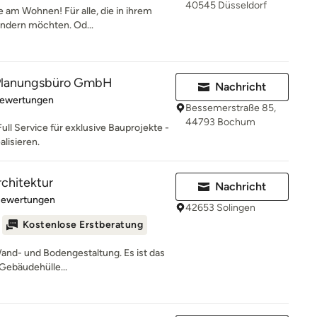
40545 Düsseldorf
e am Wohnen! Für alle, die in ihrem
ndern möchten. Od...
lanungsbüro GmbH
Nachricht
rtung: 5 von 5 Sternen
Bewertungen
Bessemerstraße 85,
44793 Bochum
Full Service für exklusive Bauprojekte -
alisieren.
chitektur
Nachricht
rtung: 5 von 5 Sternen
Bewertungen
42653 Solingen
Kostenlose Erstberatung
Wand- und Bodengestaltung. Es ist das
Gebäudehülle...