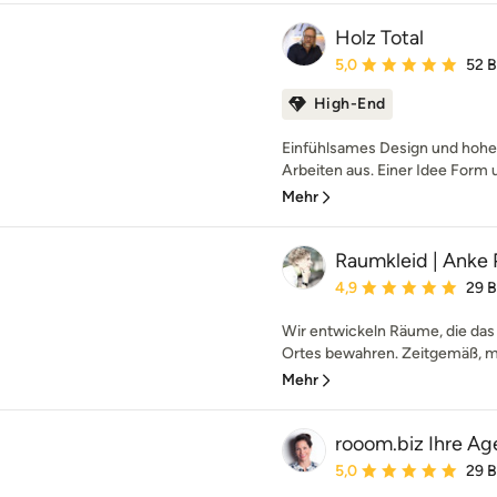
Holz Total
Durchschnittliche Bewe
5,0
52 
High-End
Einfühlsames Design und hohe 
Arbeiten aus. Einer Idee Form u
Mehr
Raumkleid | Anke 
Durchschnittliche Bewe
4,9
29 
Wir entwickeln Räume, die das 
Ortes bewahren. Zeitgemäß, mo
Mehr
rooom.biz Ihre Ag
Durchschnittliche Bewe
5,0
29 