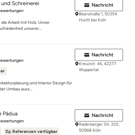
und Schreinerei
Nachricht
rtung: 5 von 5 Sternen
Bewertungen
Beerstraße 1, 50354
Hürth bei Köln
s die Arbeit mit Holz. Unser
ufriedenheit unserer...
Nachricht
rtung: 5 von 5 Sternen
Bewertungen
Kreuzstr. 46, 42277
Wuppertal
ner
hitekturplanung und Interior Design für
der Umbau auss...
de Pádua
Nachricht
rtung: 4.8 von 5 Sternen
Bewertungen
Raderberger Str. 202,
50968 Köln
Referenzen verfügbar