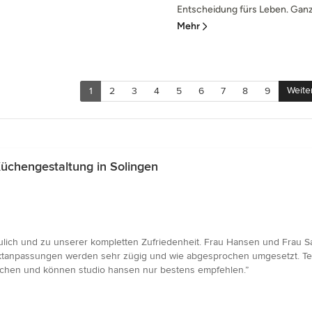
Entscheidung fürs Leben. Ganz g
Mehr
Weite
1
2
3
4
5
6
7
8
9
üchengestaltung in Solingen
lich und zu unserer kompletten Zufriedenheit. Frau Hansen und Frau Sa
ktanpassungen werden sehr zügig und wie abgesprochen umgesetzt. Te
uchen und können studio hansen nur bestens empfehlen.”