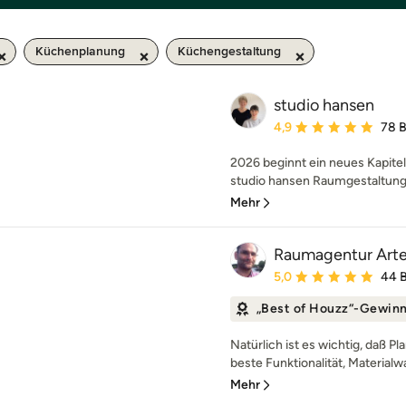
Küchenplanung
Küchengestaltung
studio hansen
Durchschnittliche Bewe
4,9
78 
2026 beginnt ein neues Kapitel
studio hansen Raumgestaltung 
Mehr
Raumagentur Art
Durchschnittliche Bewe
5,0
44 
„Best of Houzz“-Gewin
Natürlich ist es wichtig, daß P
beste Funktionalität, Materialwa
Mehr