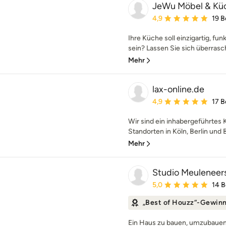
JeWu Möbel & Kü
Durchschnittliche Bewe
4,9
19 
Ihre Küche soll einzigartig, fun
sein? Lassen Sie sich überrasch
Mehr
lax-online.de
Durchschnittliche Bewe
4,9
17 
Wir sind ein inhabergeführtes 
Standorten in Köln, Berlin und B
Mehr
Studio Meuleneer
Durchschnittliche Bewe
5,0
14 
„Best of Houzz“-Gewin
Ein Haus zu bauen, umzubauen 