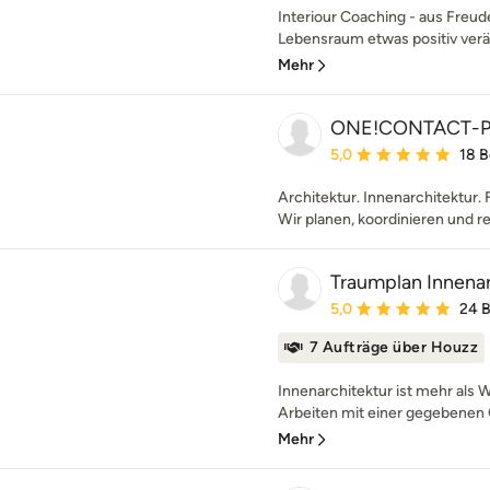
Interiour Coaching - aus Freud
Lebensraum etwas positiv verä
Mehr
ONE!CONTACT-P
Durchschnittliche Bewe
5,0
18 
Architektur. Innenarchitektur. 
Wir planen, koordinieren und re
Traumplan Innenar
Durchschnittliche Bewe
5,0
24 
7 Aufträge über Houzz
Innenarchitektur ist mehr als 
Arbeiten mit einer gegebenen 
Mehr