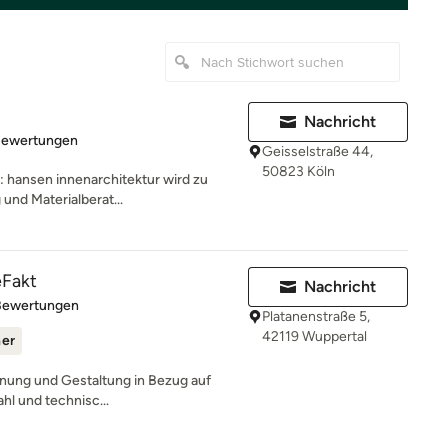
Nachricht
rtung: 4.9 von 5 Sternen
Bewertungen
Geisselstraße 44,
50823 Köln
: hansen innenarchitektur wird zu
und Materialberat...
eFakt
Nachricht
rtung: 5 von 5 Sternen
Bewertungen
Platanenstraße 5,
42119 Wuppertal
ner
lanung und Gestaltung in Bezug auf
hl und technisc...