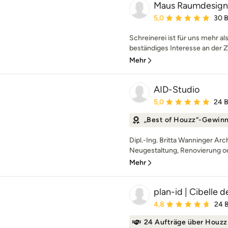
Maus Raumdesign 
Durchschnittliche Bewe
5,0
30 
Schreinerei ist für uns mehr al
beständiges Interesse an der Z
Mehr
AID-Studio
Durchschnittliche Bewe
5,0
24 
„Best of Houzz“-Gewin
Dipl.-Ing. Britta Wanninger Arc
Neugestaltung, Renovierung o
Mehr
plan-id | Cibelle 
Durchschnittliche Bewe
4,8
24 
24 Aufträge über Houzz