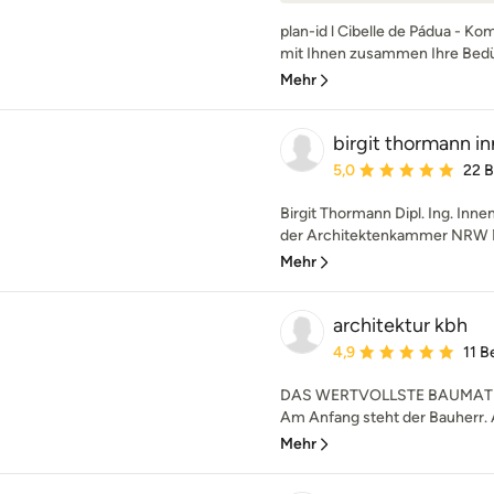
plan-id l Cibelle de Pádua - K
mit Ihnen zusammen Ihre Bedü
Mehr
birgit thormann i
Durchschnittliche Bewe
5,0
22 
Birgit Thormann Dipl. Ing. Inne
der Architektenkammer NRW Me
Mehr
architektur kbh
Durchschnittliche Bewe
4,9
11 
DAS WERTVOLLSTE BAUMATE
Am Anfang steht der Bauherr. A
Mehr