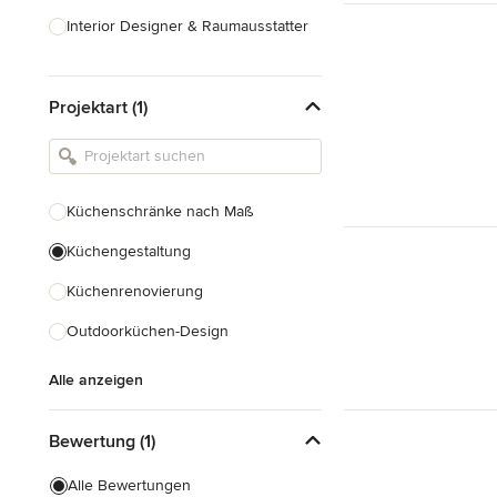
Interior Designer & Raumausstatter
Küchenplanung
Projektart (1)
Landschaftsarchitekten
Armaturen & Sanitärbedarf
Beleuchtung
Küchenschränke nach Maß
Einbauschränke
Küchengestaltung
Alle anzeigen
Küchenrenovierung
Outdoorküchen-Design
Alle anzeigen
Bewertung (1)
Alle Bewertungen