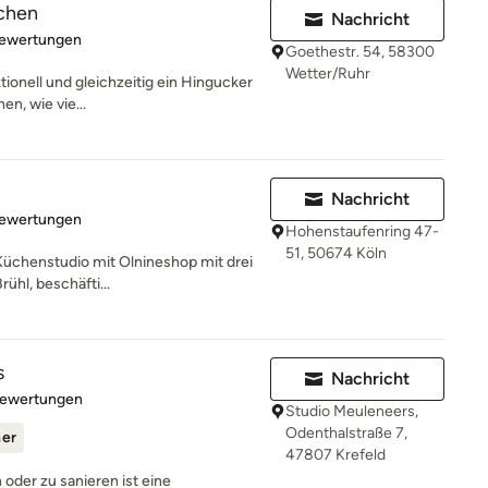
chen
Nachricht
rtung: 4.9 von 5 Sternen
Bewertungen
Goethestr. 54, 58300
Wetter/Ruhr
ktionell und gleichzeitig ein Hingucker
en, wie vie...
Nachricht
rtung: 4.9 von 5 Sternen
Bewertungen
Hohenstaufenring 47-
51, 50674 Köln
Küchenstudio mit Olnineshop mit drei
rühl, beschäfti...
s
Nachricht
rtung: 5 von 5 Sternen
Bewertungen
Studio Meuleneers,
Odenthalstraße 7,
ner
47807 Krefeld
oder zu sanieren ist eine