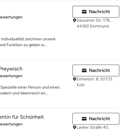
Nachricht
rtung: 5 von 5 Sternen
Bewertungen
Deusener Str. 178,
44369 Dortmund
Individualität zeichnen unsere
nd Funktion zu geben is...
Preywisch
Nachricht
rtung: 4.9 von 5 Sternen
Bewertungen
Einheitstr. 8, 50733
Köln
Spezielle einer Person und eines
dern und ideenreich en...
entin für Schönheit
Nachricht
rtung: 5 von 5 Sternen
Bewertungen
Lanker Straße 40,