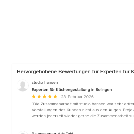
Hervorgehobene Bewertungen für Experten für K
studio hansen
Experten für Küchengestaltung in Solingen
Durchschnittliche
28. Februar 2026
Bewertung:
“Die Zusammenarbeit mit studio hansen war sehr erfreu
5
Vorstellungen des Kunden nicht aus den Augen. Proje
von
werden jederzeit wieder gerne die Zusammenarbeit s
5
Sternen
Raumagentur ArteFakt