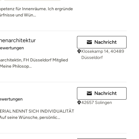
ompetenz für Innenräume. Ich ergründe
rfnisse und Wün...
nnenarchitektur
Nachricht
rtung: 5 von 5 Sternen
Bewertungen
Klosekamp 14, 40489
Düsseldorf
narchitektin, FH Düsseldorf Mitglied
ine Philosop...
Nachricht
rtung: 4.9 von 5 Sternen
Bewertungen
42657 Solingen
RIAL NENNT SICH INDIVIDUALITÄT
uf seine Wünsche, persönlic...