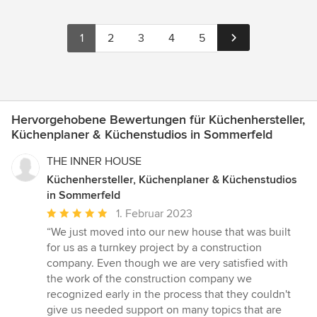
1
2
3
4
5
Hervorgehobene Bewertungen für Küchenhersteller,
Küchenplaner & Küchenstudios in Sommerfeld
THE INNER HOUSE
Küchenhersteller, Küchenplaner & Küchenstudios
in Sommerfeld
Durchschnittliche
1. Februar 2023
Bewertung:
“We just moved into our new house that was built
5
for us as a turnkey project by a construction
von
company. Even though we are very satisfied with
5
the work of the construction company we
Sternen
recognized early in the process that they couldn't
give us needed support on many topics that are