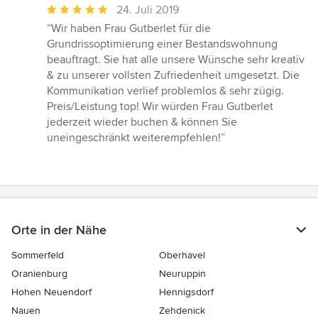
Durchschnittliche
24. Juli 2019
Bewertung:
“Wir haben Frau Gutberlet für die
5
Grundrissoptimierung einer Bestandswohnung
von
beauftragt. Sie hat alle unsere Wünsche sehr kreativ
5
& zu unserer vollsten Zufriedenheit umgesetzt. Die
Sternen
Kommunikation verlief problemlos & sehr zügig.
Preis/Leistung top! Wir würden Frau Gutberlet
jederzeit wieder buchen & können Sie
uneingeschränkt weiterempfehlen!”
Orte in der Nähe
Sommerfeld
Oberhavel
Oranienburg
Neuruppin
Hohen Neuendorf
Hennigsdorf
Nauen
Zehdenick