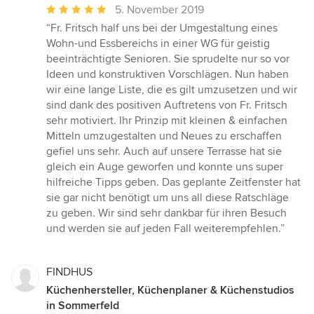
Durchschnittliche
5. November 2019
Bewertung:
“Fr. Fritsch half uns bei der Umgestaltung eines
5
Wohn-und Essbereichs in einer WG für geistig
von
beeinträchtigte Senioren. Sie sprudelte nur so vor
5
Ideen und konstruktiven Vorschlägen. Nun haben
Sternen
wir eine lange Liste, die es gilt umzusetzen und wir
sind dank des positiven Auftretens von Fr. Fritsch
sehr motiviert. Ihr Prinzip mit kleinen & einfachen
Mitteln umzugestalten und Neues zu erschaffen
gefiel uns sehr. Auch auf unsere Terrasse hat sie
gleich ein Auge geworfen und konnte uns super
hilfreiche Tipps geben. Das geplante Zeitfenster hat
sie gar nicht benötigt um uns all diese Ratschläge
zu geben. Wir sind sehr dankbar für ihren Besuch
und werden sie auf jeden Fall weiterempfehlen.”
FINDHUS
Küchenhersteller, Küchenplaner & Küchenstudios
in Sommerfeld