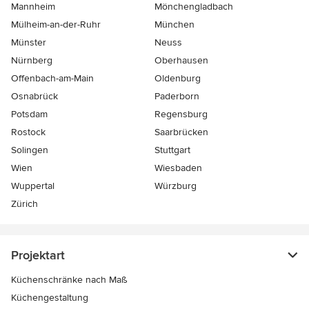
Mannheim
Mönchen­gladbach
Mülheim-an-der-Ruhr
München
Münster
Neuss
Nürnberg
Oberhausen
Offenbach-am-Main
Oldenburg
Osnabrück
Paderborn
Potsdam
Regensburg
Rostock
Saarbrücken
Solingen
Stuttgart
Wien
Wiesbaden
Wuppertal
Würzburg
Zürich
Projektart
Küchenschränke nach Maß
Küchengestaltung