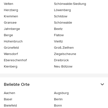
Velten
Schönwalde-Siedlung
Herzberg
Löwenberg
Kremmen
Schildow
Gransee
Schönwalde
Jahnberge
Beetz
Berge
Flatow
Hohenbruch
Vielitz
Grünefeld
Groß Ziethen
Wansdorf
Ziegelscheune
Ebereschenhof
Dreibrück
Kienberg
Neu Bötzow
Beliebte Orte
Aachen
Augsburg
Basel
Berlin
Bielefeld
Bonn