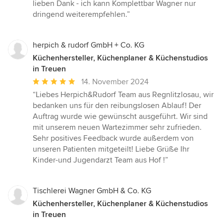
lieben Dank - ich kann Komplettbar Wagner nur
dringend weiterempfehlen.”
herpich & rudorf GmbH + Co. KG
Küchenhersteller, Küchenplaner & Küchenstudios
in Treuen
Durchschnittliche
14. November 2024
Bewertung:
“Liebes Herpich&Rudorf Team aus Regnlitzlosau, wir
5
bedanken uns für den reibungslosen Ablauf! Der
von
Auftrag wurde wie gewünscht ausgeführt. Wir sind
5
mit unserem neuen Wartezimmer sehr zufrieden.
Sternen
Sehr positives Feedback wurde außerdem von
unseren Patienten mitgeteilt! Liebe Grüße Ihr
Kinder-und Jugendarzt Team aus Hof !”
Tischlerei Wagner GmbH & Co. KG
Küchenhersteller, Küchenplaner & Küchenstudios
in Treuen