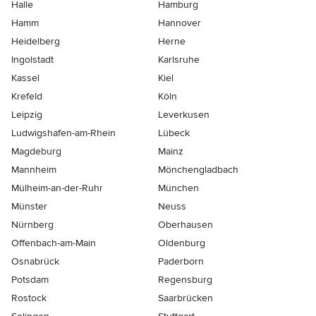
Halle
Hamburg
Hamm
Hannover
Heidelberg
Herne
Ingolstadt
Karlsruhe
Kassel
Kiel
Krefeld
Köln
Leipzig
Leverkusen
Ludwigshafen-am-Rhein
Lübeck
Magdeburg
Mainz
Mannheim
Mönchen­gladbach
Mülheim-an-der-Ruhr
München
Münster
Neuss
Nürnberg
Oberhausen
Offenbach-am-Main
Oldenburg
Osnabrück
Paderborn
Potsdam
Regensburg
Rostock
Saarbrücken