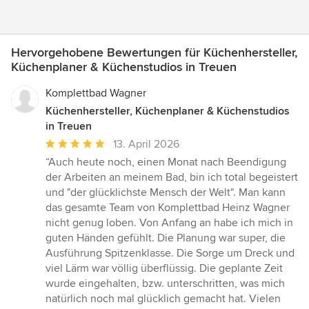
Hervorgehobene Bewertungen für Küchenhersteller,
Küchenplaner & Küchenstudios in Treuen
Komplettbad Wagner
Küchenhersteller, Küchenplaner & Küchenstudios
in Treuen
Durchschnittliche
13. April 2026
Bewertung:
“Auch heute noch, einen Monat nach Beendigung
5
der Arbeiten an meinem Bad, bin ich total begeistert
von
und "der glücklichste Mensch der Welt". Man kann
5
das gesamte Team von Komplettbad Heinz Wagner
Sternen
nicht genug loben. Von Anfang an habe ich mich in
guten Händen gefühlt. Die Planung war super, die
Ausführung Spitzenklasse. Die Sorge um Dreck und
viel Lärm war völlig überflüssig. Die geplante Zeit
wurde eingehalten, bzw. unterschritten, was mich
natürlich noch mal glücklich gemacht hat. Vielen