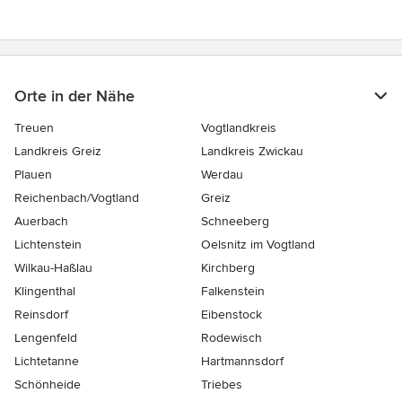
Orte in der Nähe
Treuen
Vogtlandkreis
Landkreis Greiz
Landkreis Zwickau
Plauen
Werdau
Reichenbach/Vogtland
Greiz
Auerbach
Schneeberg
Lichtenstein
Oelsnitz im Vogtland
Wilkau-Haßlau
Kirchberg
Klingenthal
Falkenstein
Reinsdorf
Eibenstock
Lengenfeld
Rodewisch
Lichtetanne
Hartmannsdorf
Schönheide
Triebes