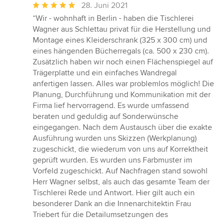
Durchschnittliche
28. Juni 2021
Bewertung:
“Wir - wohnhaft in Berlin - haben die Tischlerei
5
Wagner aus Schlettau privat für die Herstellung und
von
Montage eines Kleiderschrank (325 x 300 cm) und
5
eines hängenden Bücherregals (ca. 500 x 230 cm).
Sternen
Zusätzlich haben wir noch einen Flächenspiegel auf
Trägerplatte und ein einfaches Wandregal
anfertigen lassen. Alles war problemlos möglich! Die
Planung, Durchführung und Kommunikation mit der
Firma lief hervorragend. Es wurde umfassend
beraten und geduldig auf Sonderwünsche
eingegangen. Nach dem Austausch über die exakte
Ausführung wurden uns Skizzen (Werkplanung)
zugeschickt, die wiederum von uns auf Korrektheit
geprüft wurden. Es wurden uns Farbmuster im
Vorfeld zugeschickt. Auf Nachfragen stand sowohl
Herr Wagner selbst, als auch das gesamte Team der
Tischlerei Rede und Antwort. Hier gilt auch ein
besonderer Dank an die Innenarchitektin Frau
Triebert für die Detailumsetzungen des