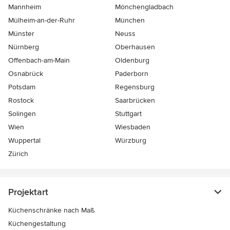
Mannheim
Mönchen­gladbach
Mülheim-an-der-Ruhr
München
Münster
Neuss
Nürnberg
Oberhausen
Offenbach-am-Main
Oldenburg
Osnabrück
Paderborn
Potsdam
Regensburg
Rostock
Saarbrücken
Solingen
Stuttgart
Wien
Wiesbaden
Wuppertal
Würzburg
Zürich
Projektart
Küchenschränke nach Maß
Küchengestaltung