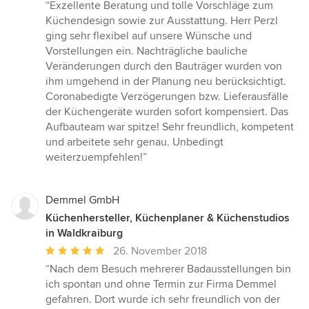
Bewertung:
“Exzellente Beratung und tolle Vorschläge zum
5
Küchendesign sowie zur Ausstattung. Herr Perzl
von
ging sehr flexibel auf unsere Wünsche und
5
Vorstellungen ein. Nachträgliche bauliche
Sternen
Veränderungen durch den Bauträger wurden von
ihm umgehend in der Planung neu berücksichtigt.
Coronabedigte Verzögerungen bzw. Lieferausfälle
der Küchengeräte wurden sofort kompensiert. Das
Aufbauteam war spitze! Sehr freundlich, kompetent
und arbeitete sehr genau. Unbedingt
weiterzuempfehlen!”
Demmel GmbH
Küchenhersteller, Küchenplaner & Küchenstudios
in Waldkraiburg
Durchschnittliche
26. November 2018
Bewertung:
“Nach dem Besuch mehrerer Badausstellungen bin
5
ich spontan und ohne Termin zur Firma Demmel
von
gefahren. Dort wurde ich sehr freundlich von der