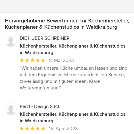
Hervorgehobene Bewertungen für Küchenhersteller,
Küchenplaner & Küchenstudios in Waldkraiburg
DIE HUBER SCHREINER
Küchenhersteller, Küchenplaner & Küchenstudios
in Waldkraiburg
Durchschnittliche
8. Mai 2023
Bewertung:
“Wir haben unsere Küche umbauen lassen und sind
5
mit dem Ergebnis vollstens zufrieden! Top Service,
von
zuverlässig und mit guten Ideen. Klare
5
Weiterempfehlung!”
Sternen
Perzl - Design S.R.L.
Küchenhersteller, Küchenplaner & Küchenstudios
in Waldkraiburg
Durchschnittliche
16. April 2023