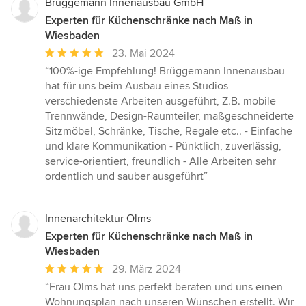
Brüggemann Innenausbau GmbH
Experten für Küchenschränke nach Maß in
Wiesbaden
Durchschnittliche
23. Mai 2024
Bewertung:
“100%-ige Empfehlung! Brüggemann Innenausbau
5
hat für uns beim Ausbau eines Studios
von
verschiedenste Arbeiten ausgeführt, Z.B. mobile
5
Trennwände, Design-Raumteiler, maßgeschneiderte
Sternen
Sitzmöbel, Schränke, Tische, Regale etc.. - Einfache
und klare Kommunikation - Pünktlich, zuverlässig,
service-orientiert, freundlich - Alle Arbeiten sehr
ordentlich und sauber ausgeführt”
Innenarchitektur Olms
Experten für Küchenschränke nach Maß in
Wiesbaden
Durchschnittliche
29. März 2024
Bewertung:
“Frau Olms hat uns perfekt beraten und uns einen
5
Wohnungsplan nach unseren Wünschen erstellt. Wir