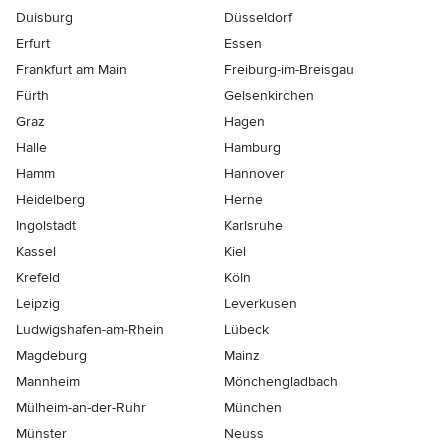
Duisburg
Düsseldorf
Erfurt
Essen
Frankfurt am Main
Freiburg-im-Breisgau
Fürth
Gelsenkirchen
Graz
Hagen
Halle
Hamburg
Hamm
Hannover
Heidelberg
Herne
Ingolstadt
Karlsruhe
Kassel
Kiel
Krefeld
Köln
Leipzig
Leverkusen
Ludwigshafen-am-Rhein
Lübeck
Magdeburg
Mainz
Mannheim
Mönchen­gladbach
Mülheim-an-der-Ruhr
München
Münster
Neuss