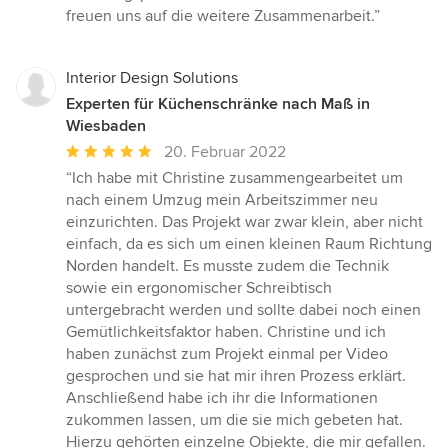
von
freuen uns auf die weitere Zusammenarbeit.”
5
Sternen
Interior Design Solutions
Experten für Küchenschränke nach Maß in
Wiesbaden
Durchschnittliche
20. Februar 2022
Bewertung:
“Ich habe mit Christine zusammengearbeitet um
5
nach einem Umzug mein Arbeitszimmer neu
von
einzurichten. Das Projekt war zwar klein, aber nicht
5
einfach, da es sich um einen kleinen Raum Richtung
Sternen
Norden handelt. Es musste zudem die Technik
sowie ein ergonomischer Schreibtisch
untergebracht werden und sollte dabei noch einen
Gemütlichkeitsfaktor haben. Christine und ich
haben zunächst zum Projekt einmal per Video
gesprochen und sie hat mir ihren Prozess erklärt.
Anschließend habe ich ihr die Informationen
zukommen lassen, um die sie mich gebeten hat.
Hierzu gehörten einzelne Objekte, die mir gefallen.