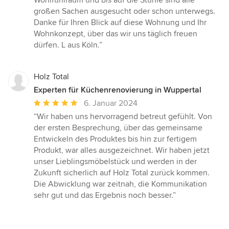
Wohlfühlraum und bis auf die Stühle sind alle
großen Sachen ausgesucht oder schon unterwegs.
Danke für Ihren Blick auf diese Wohnung und Ihr
Wohnkonzept, über das wir uns täglich freuen
dürfen. L aus Köln.”
Holz Total
Experten für Küchenrenovierung in Wuppertal
Durchschnittliche
6. Januar 2024
Bewertung:
“Wir haben uns hervorragend betreut gefühlt. Von
5
der ersten Besprechung, über das gemeinsame
von
Entwickeln des Produktes bis hin zur fertigem
5
Produkt, war alles ausgezeichnet. Wir haben jetzt
Sternen
unser Lieblingsmöbelstück und werden in der
Zukunft sicherlich auf Holz Total zurück kommen.
Die Abwicklung war zeitnah, die Kommunikation
sehr gut und das Ergebnis noch besser.”