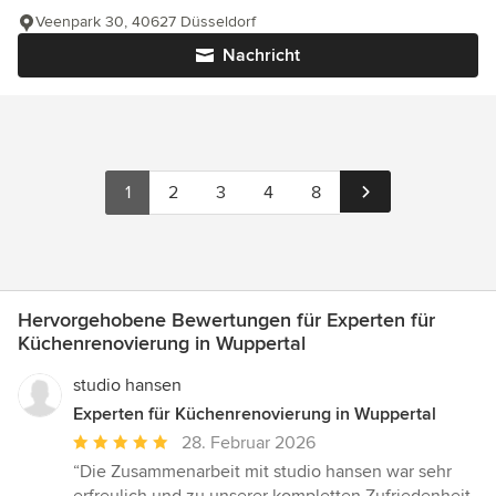
Veenpark 30, 40627 Düsseldorf
Nachricht
1
2
3
4
8
Hervorgehobene Bewertungen für Experten für
Küchenrenovierung in Wuppertal
studio hansen
Experten für Küchenrenovierung in Wuppertal
Durchschnittliche
28. Februar 2026
Bewertung:
“Die Zusammenarbeit mit studio hansen war sehr
5