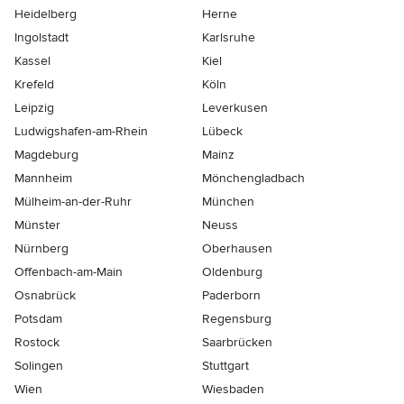
Heidelberg
Herne
Ingolstadt
Karlsruhe
Kassel
Kiel
Krefeld
Köln
Leipzig
Leverkusen
Ludwigshafen-am-Rhein
Lübeck
Magdeburg
Mainz
Mannheim
Mönchen­gladbach
Mülheim-an-der-Ruhr
München
Münster
Neuss
Nürnberg
Oberhausen
Offenbach-am-Main
Oldenburg
Osnabrück
Paderborn
Potsdam
Regensburg
Rostock
Saarbrücken
Solingen
Stuttgart
Wien
Wiesbaden