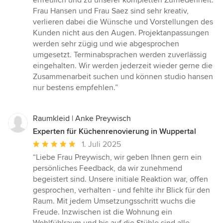
erfreulich und zu unserer kompletten Zufriedenheit.
von
Frau Hansen und Frau Saez sind sehr kreativ,
5
verlieren dabei die Wünsche und Vorstellungen des
Sternen
Kunden nicht aus den Augen. Projektanpassungen
werden sehr zügig und wie abgesprochen
umgesetzt. Terminabsprachen werden zuverlässig
eingehalten. Wir werden jederzeit wieder gerne die
Zusammenarbeit suchen und können studio hansen
nur bestens empfehlen.”
Raumkleid | Anke Preywisch
Experten für Küchenrenovierung in Wuppertal
Durchschnittliche
1. Juli 2025
Bewertung:
“Liebe Frau Preywisch, wir geben Ihnen gern ein
5
persönliches Feedback, da wir zunehmend
von
begeistert sind. Unsere initiale Reaktion war, offen
5
gesprochen, verhalten - und fehlte ihr Blick für den
Sternen
Raum. Mit jedem Umsetzungsschritt wuchs die
Freude. Inzwischen ist die Wohnung ein