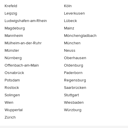
Krefeld
Köln
Leipzig
Leverkusen
Ludwigshafen-am-Rhein
Lübeck
Magdeburg
Mainz
Mannheim
Mönchen­gladbach
Mülheim-an-der-Ruhr
München
Münster
Neuss
Nürnberg
Oberhausen
Offenbach-am-Main
Oldenburg
Osnabrück
Paderborn
Potsdam
Regensburg
Rostock
Saarbrücken
Solingen
Stuttgart
Wien
Wiesbaden
Wuppertal
Würzburg
Zürich