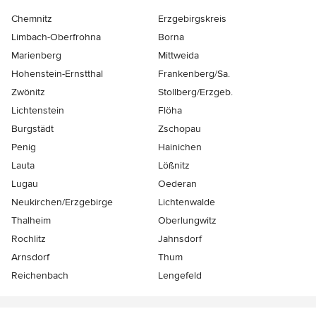
Chemnitz
Erzgebirgskreis
Limbach-Oberfrohna
Borna
Marienberg
Mittweida
Hohenstein-Ernstthal
Frankenberg/Sa.
Zwönitz
Stollberg/Erzgeb.
Lichtenstein
Flöha
Burgstädt
Zschopau
Penig
Hainichen
Lauta
Lößnitz
Lugau
Oederan
Neukirchen/Erzgebirge
Lichtenwalde
Thalheim
Oberlungwitz
Rochlitz
Jahnsdorf
Arnsdorf
Thum
Reichenbach
Lengefeld