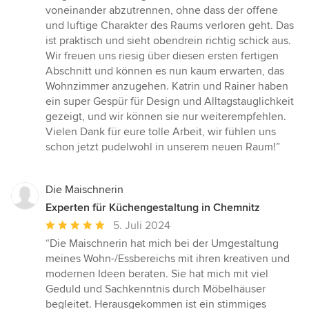
voneinander abzutrennen, ohne dass der offene
und luftige Charakter des Raums verloren geht. Das
ist praktisch und sieht obendrein richtig schick aus.
Wir freuen uns riesig über diesen ersten fertigen
Abschnitt und können es nun kaum erwarten, das
Wohnzimmer anzugehen. Katrin und Rainer haben
ein super Gespür für Design und Alltagstauglichkeit
gezeigt, und wir können sie nur weiterempfehlen.
Vielen Dank für eure tolle Arbeit, wir fühlen uns
schon jetzt pudelwohl in unserem neuen Raum!”
Die Maischnerin
Experten für Küchengestaltung in Chemnitz
Durchschnittliche
5. Juli 2024
Bewertung:
“Die Maischnerin hat mich bei der Umgestaltung
5
meines Wohn-/Essbereichs mit ihren kreativen und
von
modernen Ideen beraten. Sie hat mich mit viel
5
Geduld und Sachkenntnis durch Möbelhäuser
Sternen
begleitet. Herausgekommen ist ein stimmiges