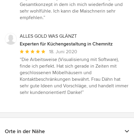
Gesamtkonzept in dem ich mich wiederfinde und
sehr wohlfühle. Ich kann die Maischnerin sehr
empfehlen.”
ALLES GOLD WAS GLÄNZT
Experten für Küchengestaltung in Chemnitz
Durchschnittliche
18. Juni 2020
Bewertung:
“Die Arbeitsweise (Visualisierung mit Software),
5
finde ich perfekt. Hat sich gerade in Zeiten mit
von
geschlossenen Möbelhäusern und
5
Kontaktbeschränkungen bewährt. Frau Dähn hat
Sternen
sehr gute Ideen und Vorschläge, und handelt immer
sehr kundenorientiert! Danke!”
Orte in der Nähe